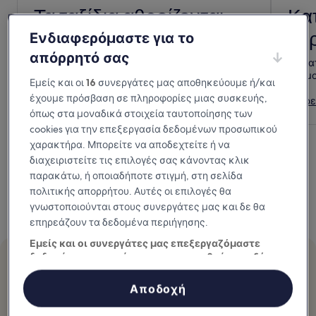
Τα ταξίδια αθροίζονται
Κα
κο
Ενδιαφερόμαστε για το
Πραγματοποιήστε 10 διανυκτερεύσεις,
κερδίστε μια διανυκτέρευση επιβράβευσης για
απόρρητό σας
Τα κα
να τη χρησιμοποιήσετε όπως θέλετε.
βαθμο
Εμείς και οι
16
συνεργάτες μας αποθηκεύουμε ή/και
Πώς λειτουργεί
έχουμε πρόσβαση σε πληροφορίες μιας συσκευής,
Εξερε
όπως στα μοναδικά στοιχεία ταυτοποίησης των
cookies για την επεξεργασία δεδομένων προσωπικού
χαρακτήρα. Μπορείτε να αποδεχτείτε ή να
διαχειριστείτε τις επιλογές σας κάνοντας κλικ
παρακάτω, ή οποιαδήποτε στιγμή, στη σελίδα
πολιτικής απορρήτου. Αυτές οι επιλογές θα
γνωστοποιούνται στους συνεργάτες μας και δε θα
επηρεάζουν τα δεδομένα περιήγησης.
Εμείς και οι συνεργάτες μας επεξεργαζόμαστε
δεδομένα προκειμένου να παρασχεθούν τα εξής:
Προβεβλημένο
Οι ταξιδιωτικές επιβραβεύσεις
Χρήση επακριβών δεδομένων γεωεντοπισμού. Ακριβής σάρωση
χαρακτηριστικών συσκευής για αναγνώριση ταυτότητας.
Αποδοχή
Αποθήκευση ή/και πρόσβαση στα δεδομένα μιας συσκευής.
αθροίζονται
Εξατομικευμένη διαφήμιση και περιεχόμενο, μέτρηση διαφήμισης
και περιεχομένου, έρευνα κοινού και ανάπτυξη υπηρεσιών.