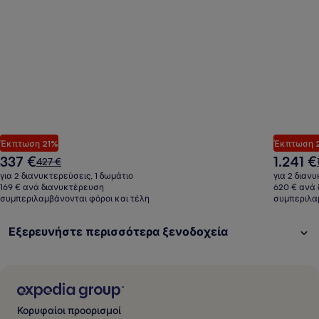
Έκπτωση 21%
Έκπτωση 
Η
Η
337 €
1.241 €
Η
427 €
τιμή
τιμή
τιμή
για 2 διανυκτερεύσεις, 1 δωμάτιο
για 2 διαν
είναι
είναι
ήταν
169 € ανά διανυκτέρευση
620 € ανά
337 €
1.241 €
συμπεριλαμβάνονται φόροι και τέλη
427 €,
συμπεριλαμ
δείτε
περισσότερες
Εξερευνήστε περισσότερα ξενοδοχεία
πληροφορίες
σχετικά
με
τη
Στάνταρ
τιμή.
Κορυφαίοι προορισμοί