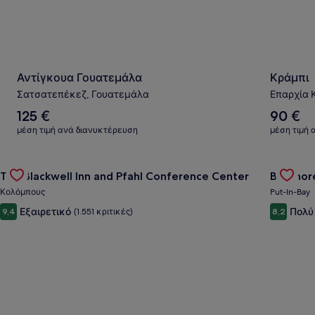
Αντίγκουα Γουατεμάλα
Κράμπι
Σατσατεπέκεζ, Γουατεμάλα
Επαρχία 
Η
Η
125 €
90 €
μέση
μέση
μέση τιμή ανά διανυκτέρευση
μέση τιμή 
τιμή
τιμή
διανυκτέρευσης
διανυκτέ
Gallery
Ελέγξτε την προσφορά για το The Blackwell Inn and Pfahl C
είναι
είναι
Gallery
Ελέγξτε 
The Blackwell Inn and Pfahl Conference Center
Bayshore
125 €
90 €
Carousel
Carous
Κολόμπους
Put-In-Bay
Εξαιρετικό
Πολύ
9,4
(1.551 κριτικές)
8,2