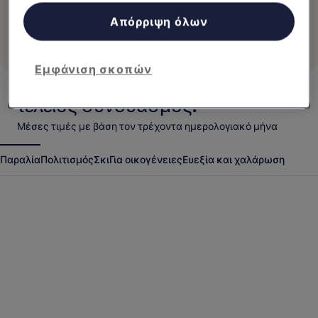
Πραγματοποιήστε 10 διανυκτερεύσεις, λάβετε 1
Κατάλογος συνεργατών (προμηθευτές)
διανυκτέρευση σε Hotels.comCash.
Απόρριψη όλων
Πώς λειτουργούν οι επιβραβεύσεις
Εμφάνιση σκοπών
Το στυλ σας. Αυτές οι διαμονές. Ο
τέλειος συνδυασμός.
Μέσες τιμές με βάση τον τρέχοντα ημερολογιακό μήνα
Παραλία
Πολιτισμός
Σκι
Για οικογένειες
Ευεξία και χαλάρωση
Αντίγκουα Γουατεμάλα
Κράμπι