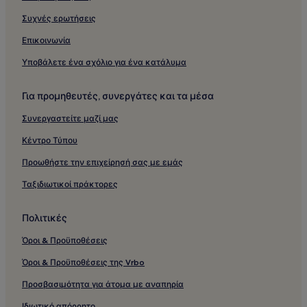
Συχνές ερωτήσεις
Επικοινωνία
Υποβάλετε ένα σχόλιο για ένα κατάλυμα
Για προμηθευτές, συνεργάτες και τα μέσα
Συνεργαστείτε μαζί μας
Κέντρο Τύπου
Προωθήστε την επιχείρησή σας με εμάς
Ταξιδιωτικοί πράκτορες
Πολιτικές
Όροι & Προϋποθέσεις
Όροι & Προϋποθέσεις της Vrbo
Προσβασιμότητα για άτομα με αναπηρία
Ιδιωτικό απόρρητο