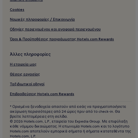
Cookies
Νομικές πληροφορίες / Επικοινωνία
Οδηγίες περιεχομένου και αναφορά περιεχομένου
Όροι & Προϋποθέσεις προγράμματος Hotels.com Rewards
Άλλες πληροφορίες
Η εταιρεία μας
Θέσεις εργασίας
Ταξιδιωτικοί οδηγοί
Επιβραβεύσεις Hotels.com Rewards
* Ορισμένα ξενοδοχεία απαιτούν από εσάς να πραγματοποιήσετε
ακύρωση περισσότερες από 24 ώρες πριν από το check-in. Θα
βρείτε λεπτομέρειες στη σελίδα.
© 2026 Hotels.com, L.P., εταιρεία του Expedia Group. Με επιφύλαξη
κάθε νόμιμου δικαιώματος. Η επωνυμία Hotels.com και το λογότυπο
Hotels.com αποτελούν εμπορικά σήματα ή σήματα κατατεθέντα της
Hotels.com, L.P.