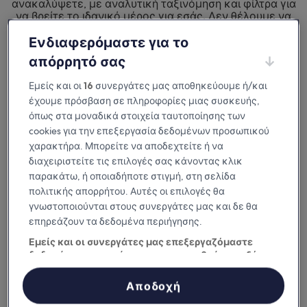
ανακαλύψετε, με αναλυτική ταξινόμηση και φίλτρα για
να βρείτε το ιδανικό μέρος για εσάς. Δεν θέλουμε να
μείνετε απλώς ευχαριστημένοι από
το μέρος που θα επιλέξετε για τη διαμονή σας.
Ενδιαφερόμαστε για το
Θέλουμε να το λατρέψετε.
απόρρητό σας
Διαθέσιμη σε iOS και Android
Εμείς και οι
16
συνεργάτες μας αποθηκεύουμε ή/και
έχουμε πρόσβαση σε πληροφορίες μιας συσκευής,
όπως στα μοναδικά στοιχεία ταυτοποίησης των
cookies για την επεξεργασία δεδομένων προσωπικού
χαρακτήρα. Μπορείτε να αποδεχτείτε ή να
διαχειριστείτε τις επιλογές σας κάνοντας κλικ
παρακάτω, ή οποιαδήποτε στιγμή, στη σελίδα
πολιτικής απορρήτου. Αυτές οι επιλογές θα
γνωστοποιούνται στους συνεργάτες μας και δε θα
επηρεάζουν τα δεδομένα περιήγησης.
Εμείς και οι συνεργάτες μας επεξεργαζόμαστε
Γιατί να κατεβάσετε την εφαρμογή
δεδομένα προκειμένου να παρασχεθούν τα εξής:
μας
Χρήση επακριβών δεδομένων γεωεντοπισμού. Ακριβής σάρωση
χαρακτηριστικών συσκευής για αναγνώριση ταυτότητας.
Αποδοχή
Αποθήκευση ή/και πρόσβαση στα δεδομένα μιας συσκευής.
Εξατομικευμένη διαφήμιση και περιεχόμενο, μέτρηση διαφήμισης