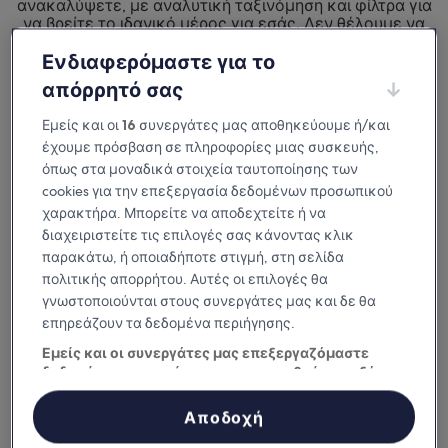
ανακαλύψετε, με αναλυτική ταξινόμηση και φίλτρα για
να βρείτε το ιδανικό μέρος για εσάς. Δεν θέλουμε να
μείνετε απλώς ευχαριστημένοι από
το μέρος που θα επιλέξετε για τη διαμονή σας.
Ενδιαφερόμαστε για το
Θέλουμε να το λατρέψετε.
απόρρητό σας
Διαθέσιμη σε iOS και Android
Εμείς και οι
16
συνεργάτες μας αποθηκεύουμε ή/και
έχουμε πρόσβαση σε πληροφορίες μιας συσκευής,
όπως στα μοναδικά στοιχεία ταυτοποίησης των
cookies για την επεξεργασία δεδομένων προσωπικού
χαρακτήρα. Μπορείτε να αποδεχτείτε ή να
διαχειριστείτε τις επιλογές σας κάνοντας κλικ
παρακάτω, ή οποιαδήποτε στιγμή, στη σελίδα
πολιτικής απορρήτου. Αυτές οι επιλογές θα
γνωστοποιούνται στους συνεργάτες μας και δε θα
επηρεάζουν τα δεδομένα περιήγησης.
Εμείς και οι συνεργάτες μας επεξεργαζόμαστε
Γιατί να κατεβάσετε την εφαρμογή
δεδομένα προκειμένου να παρασχεθούν τα εξής:
μας
Χρήση επακριβών δεδομένων γεωεντοπισμού. Ακριβής σάρωση
χαρακτηριστικών συσκευής για αναγνώριση ταυτότητας.
Αποδοχή
Αποθήκευση ή/και πρόσβαση στα δεδομένα μιας συσκευής.
Εξατομικευμένη διαφήμιση και περιεχόμενο, μέτρηση διαφήμισης