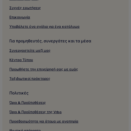
Συχνές ερωτήσεις
Επικοινωνία
Υποβάλετε ένα σχόλιο για ένα κατάλυμα
Για προμηθευτές, συνεργάτες και τα μέσα
Συνεργαστείτε μαζί μας
Κέντρο Τύπου
Προωθήστε την επιχείρησή σας με εμάς
Ταξιδιωτικοί πράκτορες
Πολιτικές
Όροι & Προϋποθέσεις
Όροι & Προϋποθέσεις της Vrbo
Προσβασιμότητα για άτομα με αναπηρία
Ιδιωτικό απόρρητο