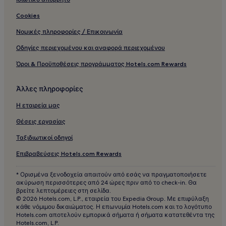
Cookies
Νομικές πληροφορίες / Επικοινωνία
Οδηγίες περιεχομένου και αναφορά περιεχομένου
Όροι & Προϋποθέσεις προγράμματος Hotels.com Rewards
Άλλες πληροφορίες
Η εταιρεία μας
Θέσεις εργασίας
Ταξιδιωτικοί οδηγοί
Επιβραβεύσεις Hotels.com Rewards
* Ορισμένα ξενοδοχεία απαιτούν από εσάς να πραγματοποιήσετε
ακύρωση περισσότερες από 24 ώρες πριν από το check-in. Θα
βρείτε λεπτομέρειες στη σελίδα.
© 2026 Hotels.com, L.P., εταιρεία του Expedia Group. Με επιφύλαξη
κάθε νόμιμου δικαιώματος. Η επωνυμία Hotels.com και το λογότυπο
Hotels.com αποτελούν εμπορικά σήματα ή σήματα κατατεθέντα της
Hotels.com, L.P.