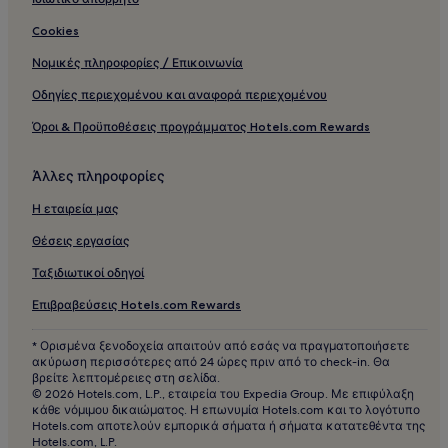
Cookies
Νομικές πληροφορίες / Επικοινωνία
Οδηγίες περιεχομένου και αναφορά περιεχομένου
Όροι & Προϋποθέσεις προγράμματος Hotels.com Rewards
Άλλες πληροφορίες
Η εταιρεία μας
Θέσεις εργασίας
Ταξιδιωτικοί οδηγοί
Επιβραβεύσεις Hotels.com Rewards
* Ορισμένα ξενοδοχεία απαιτούν από εσάς να πραγματοποιήσετε
ακύρωση περισσότερες από 24 ώρες πριν από το check-in. Θα
βρείτε λεπτομέρειες στη σελίδα.
© 2026 Hotels.com, L.P., εταιρεία του Expedia Group. Με επιφύλαξη
κάθε νόμιμου δικαιώματος. Η επωνυμία Hotels.com και το λογότυπο
Hotels.com αποτελούν εμπορικά σήματα ή σήματα κατατεθέντα της
Hotels.com, L.P.