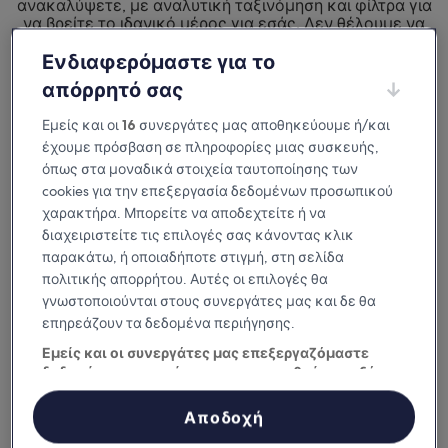
ανακαλύψετε, με αναλυτική ταξινόμηση και φίλτρα για
να βρείτε το ιδανικό μέρος για εσάς. Δεν θέλουμε να
μείνετε απλώς ευχαριστημένοι από
το μέρος που θα επιλέξετε για τη διαμονή σας.
Ενδιαφερόμαστε για το
Θέλουμε να το λατρέψετε.
απόρρητό σας
Διαθέσιμη σε iOS και Android
Εμείς και οι
16
συνεργάτες μας αποθηκεύουμε ή/και
έχουμε πρόσβαση σε πληροφορίες μιας συσκευής,
όπως στα μοναδικά στοιχεία ταυτοποίησης των
cookies για την επεξεργασία δεδομένων προσωπικού
χαρακτήρα. Μπορείτε να αποδεχτείτε ή να
διαχειριστείτε τις επιλογές σας κάνοντας κλικ
παρακάτω, ή οποιαδήποτε στιγμή, στη σελίδα
πολιτικής απορρήτου. Αυτές οι επιλογές θα
γνωστοποιούνται στους συνεργάτες μας και δε θα
επηρεάζουν τα δεδομένα περιήγησης.
Εμείς και οι συνεργάτες μας επεξεργαζόμαστε
Γιατί να κατεβάσετε την εφαρμογή
δεδομένα προκειμένου να παρασχεθούν τα εξής:
μας
Χρήση επακριβών δεδομένων γεωεντοπισμού. Ακριβής σάρωση
χαρακτηριστικών συσκευής για αναγνώριση ταυτότητας.
Αποδοχή
Αποθήκευση ή/και πρόσβαση στα δεδομένα μιας συσκευής.
Εξατομικευμένη διαφήμιση και περιεχόμενο, μέτρηση διαφήμισης