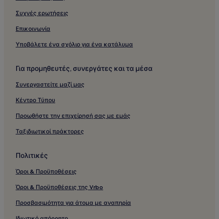
Συχνές ερωτήσεις
Επικοινωνία
Υποβάλετε ένα σχόλιο για ένα κατάλυμα
Για προμηθευτές, συνεργάτες και τα μέσα
Συνεργαστείτε μαζί μας
Κέντρο Τύπου
Προωθήστε την επιχείρησή σας με εμάς
Ταξιδιωτικοί πράκτορες
Πολιτικές
Όροι & Προϋποθέσεις
Όροι & Προϋποθέσεις της Vrbo
Προσβασιμότητα για άτομα με αναπηρία
Ιδιωτικό απόρρητο