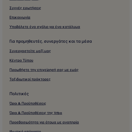
Συχνές ερωτήσεις
Επικοινωνία
Υποβάλετε ένα σχόλιο για ένα κατάλυμα
Για προμηθευτές, συνεργάτες και τα μέσα
Συνεργαστείτε μαζί μας
Κέντρο Τύπου
Προωθήστε την επιχείρησή σας με εμάς
Ταξιδιωτικοί πράκτορες
Πολιτικές
Όροι & Προϋποθέσεις
Όροι & Προϋποθέσεις της Vrbo
Προσβασιμότητα για άτομα με αναπηρία
Ιδιωτικό απόρρητο