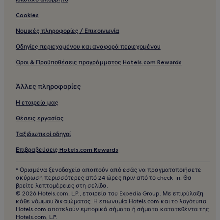
Cookies
Νομικές πληροφορίες / Επικοινωνία
Οδηγίες περιεχομένου και αναφορά περιεχομένου
Όροι & Προϋποθέσεις προγράμματος Hotels.com Rewards
Άλλες πληροφορίες
Η εταιρεία μας
Θέσεις εργασίας
Ταξιδιωτικοί οδηγοί
Επιβραβεύσεις Hotels.com Rewards
* Ορισμένα ξενοδοχεία απαιτούν από εσάς να πραγματοποιήσετε
ακύρωση περισσότερες από 24 ώρες πριν από το check-in. Θα
βρείτε λεπτομέρειες στη σελίδα.
© 2026 Hotels.com, L.P., εταιρεία του Expedia Group. Με επιφύλαξη
κάθε νόμιμου δικαιώματος. Η επωνυμία Hotels.com και το λογότυπο
Hotels.com αποτελούν εμπορικά σήματα ή σήματα κατατεθέντα της
Hotels.com, L.P.