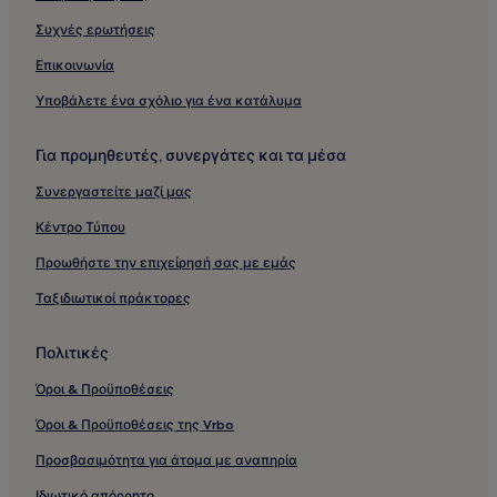
Συχνές ερωτήσεις
Επικοινωνία
Υποβάλετε ένα σχόλιο για ένα κατάλυμα
Για προμηθευτές, συνεργάτες και τα μέσα
Συνεργαστείτε μαζί μας
Κέντρο Τύπου
Προωθήστε την επιχείρησή σας με εμάς
Ταξιδιωτικοί πράκτορες
Πολιτικές
Όροι & Προϋποθέσεις
Όροι & Προϋποθέσεις της Vrbo
Προσβασιμότητα για άτομα με αναπηρία
Ιδιωτικό απόρρητο