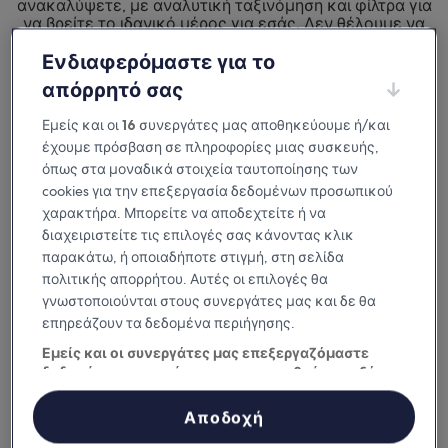
ανακαλύψετε, με αναλυτική ταξινόμηση και φίλτρα για
να βρείτε το ιδανικό μέρος για εσάς. Δεν θέλουμε να
μείνετε απλώς ευχαριστημένοι από
το μέρος που θα επιλέξετε για τη διαμονή σας.
Ενδιαφερόμαστε για το
Θέλουμε να το λατρέψετε.
απόρρητό σας
Διαθέσιμη σε iOS και Android
Εμείς και οι
16
συνεργάτες μας αποθηκεύουμε ή/και
έχουμε πρόσβαση σε πληροφορίες μιας συσκευής,
όπως στα μοναδικά στοιχεία ταυτοποίησης των
cookies για την επεξεργασία δεδομένων προσωπικού
χαρακτήρα. Μπορείτε να αποδεχτείτε ή να
διαχειριστείτε τις επιλογές σας κάνοντας κλικ
παρακάτω, ή οποιαδήποτε στιγμή, στη σελίδα
πολιτικής απορρήτου. Αυτές οι επιλογές θα
γνωστοποιούνται στους συνεργάτες μας και δε θα
επηρεάζουν τα δεδομένα περιήγησης.
Εμείς και οι συνεργάτες μας επεξεργαζόμαστε
Γιατί να κατεβάσετε την εφαρμογή
δεδομένα προκειμένου να παρασχεθούν τα εξής:
μας
Χρήση επακριβών δεδομένων γεωεντοπισμού. Ακριβής σάρωση
χαρακτηριστικών συσκευής για αναγνώριση ταυτότητας.
Αποδοχή
Αποθήκευση ή/και πρόσβαση στα δεδομένα μιας συσκευής.
Εξατομικευμένη διαφήμιση και περιεχόμενο, μέτρηση διαφήμισης