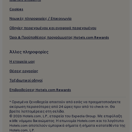
Cookies
Νομικές πληροφορίες / Επικοινωνία
Οδηγίες περιεχομένου και αναφορά περιεχομένου
Όροι & Προϋποθέσεις προγράμματος Hotels.com Rewards
Άλλες πληροφορίες
Η εταιρεία μας
Θέσεις εργασίας
Ταξιδιωτικοί οδηγοί
Επιβραβεύσεις Hotels.com Rewards
* Ορισμένα ξενοδοχεία απαιτούν από εσάς να πραγματοποιήσετε
ακύρωση περισσότερες από 24 ώρες πριν από το check-in. Θα
βρείτε λεπτομέρειες στη σελίδα.
© 2026 Hotels.com, L.P., εταιρεία του Expedia Group. Με επιφύλαξη
κάθε νόμιμου δικαιώματος. Η επωνυμία Hotels.com και το λογότυπο
Hotels.com αποτελούν εμπορικά σήματα ή σήματα κατατεθέντα της
Hotels.com, L.P.