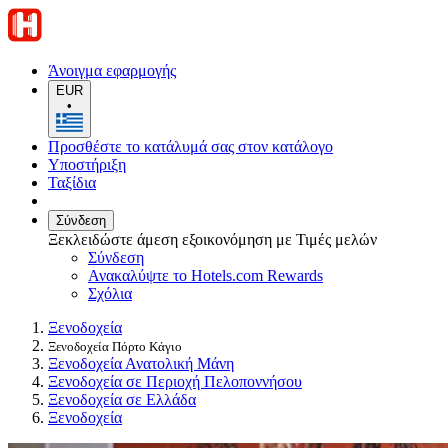
Άνοιγμα εφαρμογής
EUR
•
Προσθέστε το κατάλυμά σας στον κατάλογο
Υποστήριξη
Ταξίδια
Σύνδεση
Ξεκλειδώστε άμεση εξοικονόμηση με Τιμές μελών
Σύνδεση
Ανακαλύψτε το Hotels.com Rewards
Σχόλια
Ξενοδοχεία
Ξενοδοχεία Πόρτο Κάγιο
Ξενοδοχεία Ανατολική Μάνη
Ξενοδοχεία σε Περιοχή Πελοποννήσου
Ξενοδοχεία σε Ελλάδα
Ξενοδοχεία