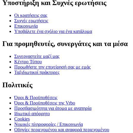
Υποστήριξη και Συχνές ερωτήσεις
Οι κρατήσεις σας
Συχνές ερωτήσεις
Επικοινωνία
Υποβάλετε ένα σχόλιο για ένα κατάλυμα
Για προμηθευτές, συνεργάτες και τα μέσα
Συνεργαστείτε μαζί μας
Κέντρο Τύπου
Προωθήστε την επιχείρησή σας με εμάς
Ταξιδιωτικοί πράκτορες
Πολιτικές
Όροι & Προϋποθέσεις
Όροι & Προϋποθέσεις της Vrbo
Προσβασιμότητα για άτομα με αναπηρία
Ιδιωτικό απόρρητο
Cookies
Νομικές πληροφορίες / Επικοινωνία
Οδηγίες περιεχομένου και αναφορά περιεχομένου