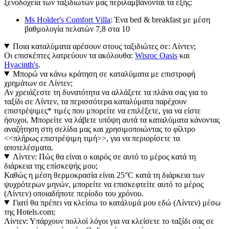
ξενοδοχεία των ταξιδιωτών μας περιλαμβάνονται τα εξής:
Ms Holder's Comfort Villa
: Ένα bed & breakfast με μέση
βαθμολογία πελατών 7,8 στα 10
Ποια καταλύματα αρέσουν στους ταξιδιώτες σε: Λίντεν;
Οι επισκέπτες λατρεύουν τα ακόλουθα:
Wisroc Oasis
και
Hyacinth's
.
Μπορώ να κάνω κράτηση σε καταλύματα με επιστροφή
χρημάτων σε Λίντεν;
Αν χρειάζεστε τη δυνατότητα να αλλάξετε τα πλάνα σας για το
ταξίδι σε Λίντεν, τα περισσότερα καταλύματα παρέχουν
επιστρέψιμες* τιμές που μπορείτε να επιλέξετε, για να είστε
ήσυχοι. Μπορείτε να λάβετε υπόψη αυτά τα καταλύματα κάνοντας
αναζήτηση στη σελίδα μας και χρησιμοποιώντας το φίλτρο
<<πλήρως επιστρέψιμη τιμή>>, για να περιορίσετε τα
αποτελέσματα.
Λίντεν: Πώς θα είναι ο καιρός σε αυτό το μέρος κατά τη
διάρκεια της επίσκεψής μου;
Καθώς η μέση θερμοκρασία είναι 25°C κατά τη διάρκεια των
ψυχρότερων μηνών, μπορείτε να επισκεφτείτε αυτό το μέρος
(Λίντεν) οποιαδήποτε περίοδο του χρόνου.
Γιατί θα πρέπει να κλείσω το κατάλυμά μου εδώ (Λίντεν) μέσω
της Hotels.com;
Λίντεν: Υπάρχουν πολλοί λόγοι για να κλείσετε το ταξίδι σας σε