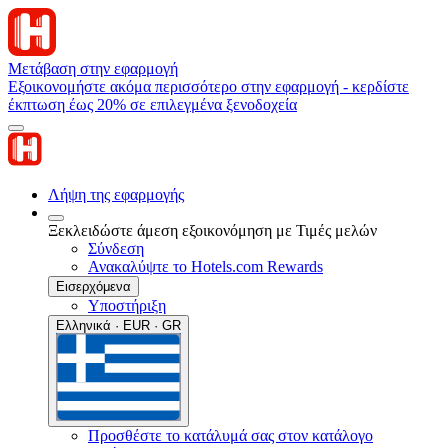
Μετάβαση στην εφαρμογή
Εξοικονομήστε ακόμα περισσότερο στην εφαρμογή - κερδίστε
έκπτωση έως 20% σε επιλεγμένα ξενοδοχεία
Λήψη της εφαρμογής
Ξεκλειδώστε άμεση εξοικονόμηση με Τιμές μελών
Σύνδεση
Ανακαλύψτε το Hotels.com Rewards
Εισερχόμενα
Υποστήριξη
Ελληνικά · EUR · GR
Προσθέστε το κατάλυμά σας στον κατάλογο