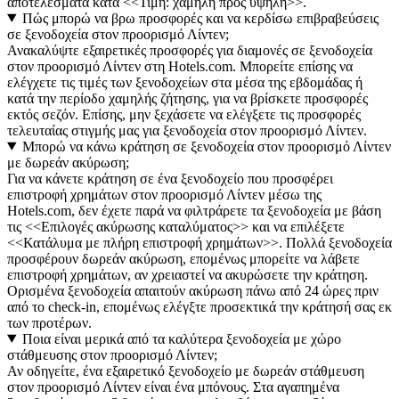
αποτελέσματα κατά <<Τιμή: χαμηλή προς υψηλή>>.
Πώς μπορώ να βρω προσφορές και να κερδίσω επιβραβεύσεις
σε ξενοδοχεία στον προορισμό Λίντεν;
Ανακαλύψτε εξαιρετικές προσφορές για διαμονές σε ξενοδοχεία
στον προορισμό Λίντεν στη Hotels.com. Μπορείτε επίσης να
ελέγχετε τις τιμές των ξενοδοχείων στα μέσα της εβδομάδας ή
κατά την περίοδο χαμηλής ζήτησης, για να βρίσκετε προσφορές
εκτός σεζόν. Επίσης, μην ξεχάσετε να ελέγξετε τις προσφορές
τελευταίας στιγμής μας για ξενοδοχεία στον προορισμό Λίντεν.
Μπορώ να κάνω κράτηση σε ξενοδοχεία στον προορισμό Λίντεν
με δωρεάν ακύρωση;
Για να κάνετε κράτηση σε ένα ξενοδοχείο που προσφέρει
επιστροφή χρημάτων στον προορισμό Λίντεν μέσω της
Hotels.com, δεν έχετε παρά να φιλτράρετε τα ξενοδοχεία με βάση
τις <<Επιλογές ακύρωσης καταλύματος>> και να επιλέξετε
<<Κατάλυμα με πλήρη επιστροφή χρημάτων>>. Πολλά ξενοδοχεία
προσφέρουν δωρεάν ακύρωση, επομένως μπορείτε να λάβετε
επιστροφή χρημάτων, αν χρειαστεί να ακυρώσετε την κράτηση.
Ορισμένα ξενοδοχεία απαιτούν ακύρωση πάνω από 24 ώρες πριν
από το check-in, επομένως ελέγξτε προσεκτικά την κράτησή σας εκ
των προτέρων.
Ποια είναι μερικά από τα καλύτερα ξενοδοχεία με χώρο
στάθμευσης στον προορισμό Λίντεν;
Αν οδηγείτε, ένα εξαιρετικό ξενοδοχείο με δωρεάν στάθμευση
στον προορισμό Λίντεν είναι ένα μπόνους. Στα αγαπημένα