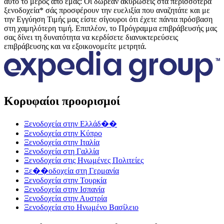
αυτό το μέρος από εμάς: Οι δωρεάν ακυρώσεις στα περισσότερα
ξενοδοχεία* σάς προσφέρουν την ευελιξία που αναζητάτε και με
την Εγγύηση Τιμής μας είστε σίγουροι ότι έχετε πάντα πρόσβαση
στη χαμηλότερη τιμή. Επιπλέον, το Πρόγραμμα επιβράβευσής μας
σας δίνει τη δυνατότητα να κερδίσετε διανυκτερεύσεις
επιβράβευσης και να εξοικονομείτε μετρητά.
Κορυφαίοι προορισμοί
Ξενοδοχεία στην Ελλάδ��
Ξενοδοχεία στην Κύπρο
Ξενοδοχεία στην Ιταλία
Ξενοδοχεία στη Γαλλία
Ξενοδοχεία στις Ηνωμένες Πολιτείες
Ξε��οδοχεία στη Γερμανία
Ξενοδοχεία στην Τουρκία
Ξενοδοχεία στην Ισπανία
Ξενοδοχεία στην Αυστρία
Ξενοδοχεία στο Ηνωμένο Βασίλειο