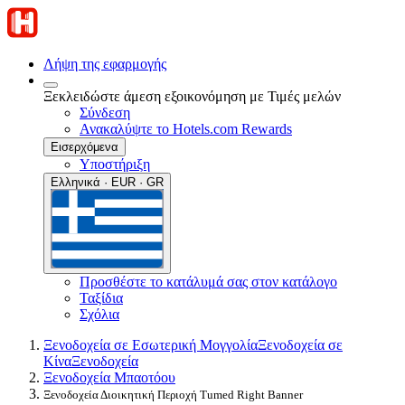
Λήψη της εφαρμογής
Ξεκλειδώστε άμεση εξοικονόμηση με Τιμές μελών
Σύνδεση
Ανακαλύψτε το Hotels.com Rewards
Εισερχόμενα
Υποστήριξη
Ελληνικά · EUR · GR
Προσθέστε το κατάλυμά σας στον κατάλογο
Ταξίδια
Σχόλια
Ξενοδοχεία σε Εσωτερική Μογγολία
Ξενοδοχεία σε
Κίνα
Ξενοδοχεία
Ξενοδοχεία Μπαοτόου
Ξενοδοχεία Διοικητική Περιοχή Tumed Right Banner