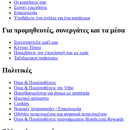
Οι κρατήσεις σας
Συχνές ερωτήσεις
Επικοινωνία
Υποβάλετε ένα σχόλιο για ένα κατάλυμα
Για προμηθευτές, συνεργάτες και τα μέσα
Συνεργαστείτε μαζί μας
Κέντρο Τύπου
Προωθήστε την επιχείρησή σας με εμάς
Ταξιδιωτικοί πράκτορες
Πολιτικές
Όροι & Προϋποθέσεις
Όροι & Προϋποθέσεις της Vrbo
Προσβασιμότητα για άτομα με αναπηρία
Ιδιωτικό απόρρητο
Cookies
Νομικές πληροφορίες / Επικοινωνία
Οδηγίες περιεχομένου και αναφορά περιεχομένου
Όροι & Προϋποθέσεις προγράμματος Hotels.com Rewards