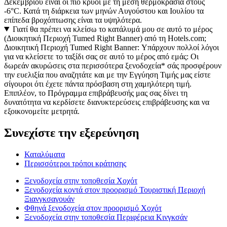
Δεκεμβρίου είναι οι πιο κρύοι με τη μέση θερμοκρασία στους
-6°C. Κατά τη διάρκεια των μηνών Αυγούστου και Ιουλίου τα
επίπεδα βροχόπτωσης είναι τα υψηλότερα.
Γιατί θα πρέπει να κλείσω το κατάλυμά μου σε αυτό το μέρος
(Διοικητική Περιοχή Tumed Right Banner) από τη Hotels.com;
Διοικητική Περιοχή Tumed Right Banner: Υπάρχουν πολλοί λόγοι
για να κλείσετε το ταξίδι σας σε αυτό το μέρος από εμάς: Οι
δωρεάν ακυρώσεις στα περισσότερα ξενοδοχεία* σάς προσφέρουν
την ευελιξία που αναζητάτε και με την Εγγύηση Τιμής μας είστε
σίγουροι ότι έχετε πάντα πρόσβαση στη χαμηλότερη τιμή.
Επιπλέον, το Πρόγραμμα επιβράβευσής μας σας δίνει τη
δυνατότητα να κερδίσετε διανυκτερεύσεις επιβράβευσης και να
εξοικονομείτε μετρητά.
Συνεχίστε την εξερεύνηση
Καταλύματα
Περισσότεροι τρόποι κράτησης
Ξενοδοχεία στην τοποθεσία Χοχότ
Ξενοδοχεία κοντά στον προορισμό Τουριστική Περιοχή
Ξιανγκσαγουάν
Φθηνά ξενοδοχεία στον προορισμό Χοχότ
Ξενοδοχεία στην τοποθεσία Περιφέρεια Κινγκσάν