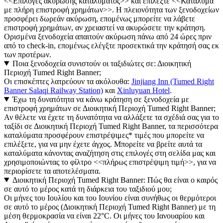
<<Επιλογές ακύρωσης καταλύματος>> και επιλέξτε <<Κατάλυμα
με πλήρη επιστροφή χρημάτων>>. Η πλειονότητα των ξενοδοχείων
προσφέρει δωρεάν ακύρωση, επομένως μπορείτε να λάβετε
επιστροφή χρημάτων, αν χρειαστεί να ακυρώσετε την κράτηση.
Ορισμένα ξενοδοχεία απαιτούν ακύρωση πάνω από 24 ώρες πριν
από το check-in, επομένως ελέγξτε προσεκτικά την κράτησή σας εκ
των προτέρων.
Ποια ξενοδοχεία συνιστούν οι ταξιδιώτες σε: Διοικητική
Περιοχή Tumed Right Banner;
Οι επισκέπτες λατρεύουν τα ακόλουθα:
Jinjiang Inn (Tumed Right
Banner Salaqi Railway Station)
και
Xinluyuan Hotel
.
Έχω τη δυνατότητα να κάνω κράτηση σε ξενοδοχεία με
επιστροφή χρημάτων σε Διοικητική Περιοχή Tumed Right Banner;
Αν θέλετε να έχετε τη δυνατότητα να αλλάξετε τα σχέδιά σας για το
ταξίδι σε Διοικητική Περιοχή Tumed Right Banner, τα περισσότερα
καταλύματα προσφέρουν επιστρέψιμες* τιμές που μπορείτε να
επιλέξετε, για να μην έχετε άγχος. Μπορείτε να βρείτε αυτά τα
καταλύματα κάνοντας αναζήτηση στις επιλογές στη σελίδα μας και
χρησιμοποιώντας το φίλτρο <<πλήρως επιστρέψιμη τιμή>>, για να
περιορίσετε τα αποτελέσματα.
Διοικητική Περιοχή Tumed Right Banner: Πώς θα είναι ο καιρός
σε αυτό το μέρος κατά τη διάρκεια του ταξιδιού μου;
Οι μήνες του Ιουλίου και του Ιουνίου είναι συνήθως οι θερμότεροι
σε αυτό το μέρος (Διοικητική Περιοχή Tumed Right Banner) με τη
μέση θερμοκρασία να είναι 22°C. Οι μήνες του Ιανουαρίου και