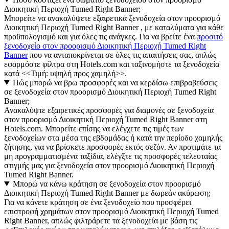
Διοικητική Περιοχή Tumed Right Banner;
Μπορείτε να ανακαλύψετε εξαιρετικά ξενοδοχεία στον προορισμό
Διοικητική Περιοχή Tumed Right Banner , με καταλύματα για κάθε
προϋπολογισμό και για όλες τις ανάγκες. Για να βρείτε ένα
προσιτό
ξενοδοχείο στον προορισμό Διοικητική Περιοχή Tumed Right
Banner
που να ανταποκρίνεται σε όλες τις απαιτήσεις σας, απλώς
εφαρμόστε φίλτρα στη Hotels.com και ταξινομήστε τα ξενοδοχεία
κατά <<Τιμή: υψηλή προς χαμηλή>>.
Πώς μπορώ να βρω προσφορές και να κερδίσω επιβραβεύσεις
σε ξενοδοχεία στον προορισμό Διοικητική Περιοχή Tumed Right
Banner;
Ανακαλύψτε εξαιρετικές προσφορές για διαμονές σε ξενοδοχεία
στον προορισμό Διοικητική Περιοχή Tumed Right Banner στη
Hotels.com. Μπορείτε επίσης να ελέγχετε τις τιμές των
ξενοδοχείων στα μέσα της εβδομάδας ή κατά την περίοδο χαμηλής
ζήτησης, για να βρίσκετε προσφορές εκτός σεζόν. Αν προτιμάτε τα
μη προγραμματισμένα ταξίδια, ελέγξτε τις προσφορές τελευταίας
στιγμής μας για ξενοδοχεία στον προορισμό Διοικητική Περιοχή
Tumed Right Banner.
Μπορώ να κάνω κράτηση σε ξενοδοχεία στον προορισμό
Διοικητική Περιοχή Tumed Right Banner με δωρεάν ακύρωση;
Για να κάνετε κράτηση σε ένα ξενοδοχείο που προσφέρει
επιστροφή χρημάτων στον προορισμό Διοικητική Περιοχή Tumed
Right Banner, απλώς φιλτράρετε τα ξενοδοχεία με βάση τις