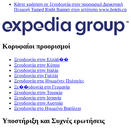
Κάντε κράτηση σε ξενοδοχεία στον προορισμό Διοικητική
Περιοχή Tumed Right Banner στον ιστότοπο www.hotels.cn
Κορυφαίοι προορισμοί
Ξενοδοχεία στην Ελλάδ��
Ξενοδοχεία στην Κύπρο
Ξενοδοχεία στην Ιταλία
Ξενοδοχεία στη Γαλλία
Ξενοδοχεία στις Ηνωμένες Πολιτείες
Ξε��οδοχεία στη Γερμανία
Ξενοδοχεία στην Τουρκία
Ξενοδοχεία στην Ισπανία
Ξενοδοχεία στην Αυστρία
Ξενοδοχεία στο Ηνωμένο Βασίλειο
Υποστήριξη και Συχνές ερωτήσεις