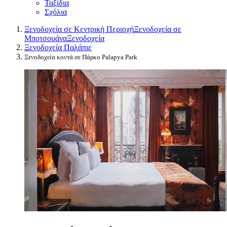
Ταξίδια
Σχόλια
Ξενοδοχεία σε Κεντρική Περιοχή
Ξενοδοχεία σε
Μποτσουάνα
Ξενοδοχεία
Ξενοδοχεία Παλάπιε
Ξενοδοχεία κοντά σε Πάρκο Palapya Park