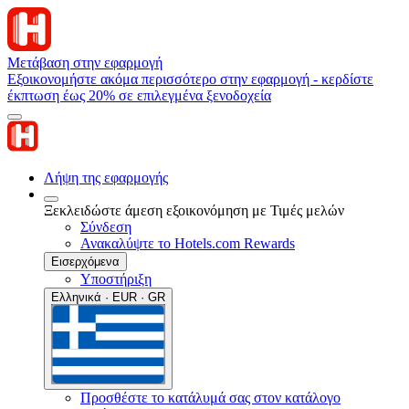
Μετάβαση στην εφαρμογή
Εξοικονομήστε ακόμα περισσότερο στην εφαρμογή - κερδίστε
έκπτωση έως 20% σε επιλεγμένα ξενοδοχεία
Λήψη της εφαρμογής
Ξεκλειδώστε άμεση εξοικονόμηση με Τιμές μελών
Σύνδεση
Ανακαλύψτε το Hotels.com Rewards
Εισερχόμενα
Υποστήριξη
Ελληνικά · EUR · GR
Προσθέστε το κατάλυμά σας στον κατάλογο