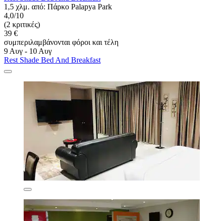
1,5 χλμ. από: Πάρκο Palapya Park
4,0/10
(2 κριτικές)
39 €
συμπεριλαμβάνονται φόροι και τέλη
9 Αυγ - 10 Αυγ
Rest Shade Bed And Breakfast