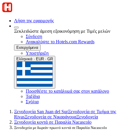
Λήψη της εφαρμογής
Ξεκλειδώστε άμεση εξοικονόμηση με Τιμές μελών
Σύνδεση
Ανακαλύψτε το Hotels.com Rewards
Εισερχόμενα
Υποστήριξη
Ελληνικά · EUR · GR
Προσθέστε το κατάλυμά σας στον κατάλογο
Ταξίδια
Σχόλια
Ξενοδοχεία San Juan del Sur
Ξενοδοχεία σε Τμήμα της
Rivas
Ξενοδοχεία σε Νικαράγουα
Ξενοδοχεία
Ξενοδοχεία κοντά σε Παραλία Nacascolo
Ξενοδοχεία με δωρεάν πρωινό κοντά σε Παραλία Nacascolo