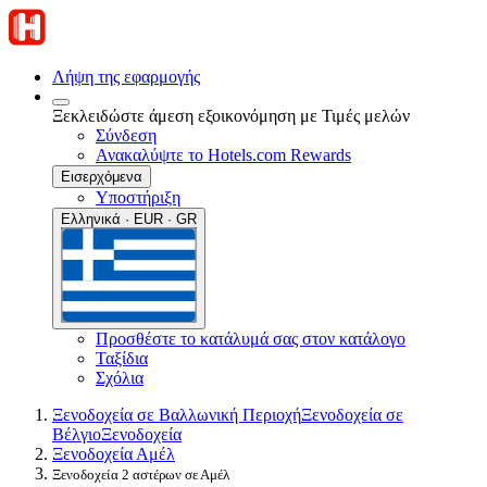
Λήψη της εφαρμογής
Ξεκλειδώστε άμεση εξοικονόμηση με Τιμές μελών
Σύνδεση
Ανακαλύψτε το Hotels.com Rewards
Εισερχόμενα
Υποστήριξη
Ελληνικά · EUR · GR
Προσθέστε το κατάλυμά σας στον κατάλογο
Ταξίδια
Σχόλια
Ξενοδοχεία σε Βαλλωνική Περιοχή
Ξενοδοχεία σε
Βέλγιο
Ξενοδοχεία
Ξενοδοχεία Αμέλ
Ξενοδοχεία 2 αστέρων σε Αμέλ