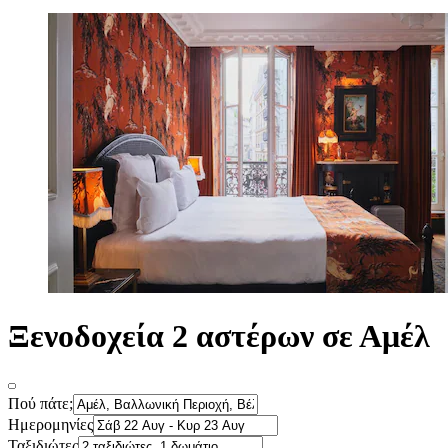
Ξενοδοχεία 2 αστέρων σε Αμέλ
Πού πάτε;
Ημερομηνίες
Ταξιδιώτες