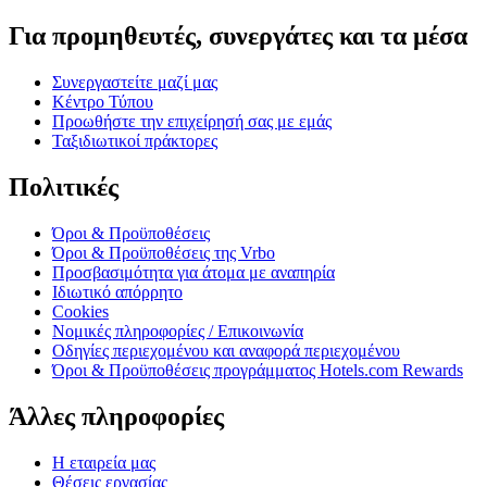
Για προμηθευτές, συνεργάτες και τα μέσα
Συνεργαστείτε μαζί μας
Κέντρο Τύπου
Προωθήστε την επιχείρησή σας με εμάς
Ταξιδιωτικοί πράκτορες
Πολιτικές
Όροι & Προϋποθέσεις
Όροι & Προϋποθέσεις της Vrbo
Προσβασιμότητα για άτομα με αναπηρία
Ιδιωτικό απόρρητο
Cookies
Νομικές πληροφορίες / Επικοινωνία
Οδηγίες περιεχομένου και αναφορά περιεχομένου
Όροι & Προϋποθέσεις προγράμματος Hotels.com Rewards
Άλλες πληροφορίες
Η εταιρεία μας
Θέσεις εργασίας