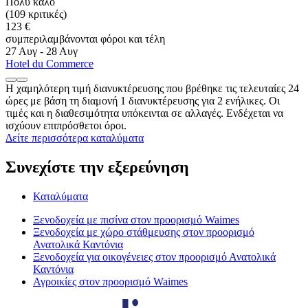
Πολύ καλό
(109 κριτικές)
123 €
συμπεριλαμβάνονται φόροι και τέλη
27 Αυγ - 28 Αυγ
Hotel du Commerce
Η χαμηλότερη τιμή διανυκτέρευσης που βρέθηκε τις τελευταίες 24
ώρες με βάση τη διαμονή 1 διανυκτέρευσης για 2 ενήλικες. Οι
τιμές και η διαθεσιμότητα υπόκεινται σε αλλαγές. Ενδέχεται να
ισχύουν επιπρόσθετοι όροι.
Δείτε περισσότερα καταλύματα
Συνεχίστε την εξερεύνηση
Καταλύματα
Ξενοδοχεία με πισίνα στον προορισμό Waimes
Ξενοδοχεία με χώρο στάθμευσης στον προορισμό
Ανατολικά Καντόνια
Ξενοδοχεία για οικογένειες στον προορισμό Ανατολικά
Καντόνια
Αγροικίες στον προορισμό Waimes