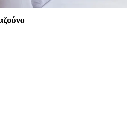
αζούνο