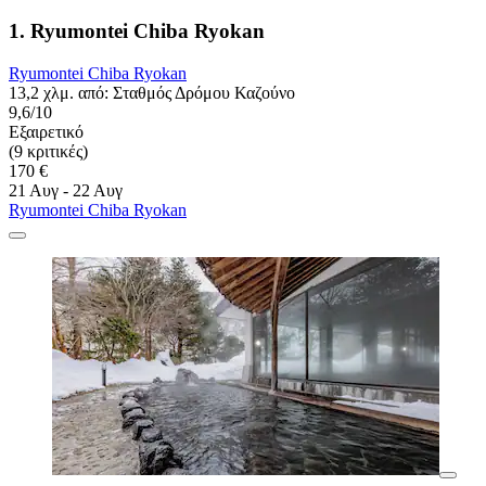
1. Ryumontei Chiba Ryokan
Ryumontei Chiba Ryokan
13,2 χλμ. από: Σταθμός Δρόμου Καζούνο
9,6/10
Εξαιρετικό
(9 κριτικές)
170 €
21 Αυγ - 22 Αυγ
Ryumontei Chiba Ryokan