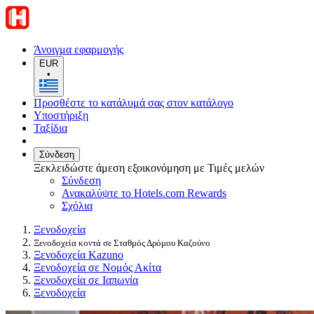
Άνοιγμα εφαρμογής
EUR
•
Προσθέστε το κατάλυμά σας στον κατάλογο
Υποστήριξη
Ταξίδια
Σύνδεση
Ξεκλειδώστε άμεση εξοικονόμηση με Τιμές μελών
Σύνδεση
Ανακαλύψτε το Hotels.com Rewards
Σχόλια
Ξενοδοχεία
Ξενοδοχεία κοντά σε Σταθμός Δρόμου Καζούνο
Ξενοδοχεία Kazuno
Ξενοδοχεία σε Νομός Ακίτα
Ξενοδοχεία σε Ιαπωνία
Ξενοδοχεία