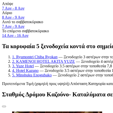
Απόψε
7 Αυγ - 8 Αυγ
Αύριο
8 Αυγ - 9 Αυγ
Αυτό το σαββατοκύριακο
7 Αυγ - 9 Αυγ
Το επόμενο σαββατοκύριακο
14 Αυγ - 16 Αυγ
Τα κορυφαία 5 ξενοδοχεία κοντά στο σημε
1. Ryumontei Chiba Ryokan
— Ξενοδοχείο 3 αστέρων στην το
2. KAMENOI HOTEL AKITA YUZE
— Ξενοδοχείο 4 αστέρ
3. Yuze Hotel
— Ξενοδοχείο 3.5 αστέρων στην τοποθεσία 7,8
4. Hotel Kazuno
— Ξενοδοχείο 3.5 αστέρων στην τοποθεσία 
5. Minshuku Enogubako
— Ξενοδοχείο 2 αστέρων στην τοποθ
Προτεινόμενα
Τιμή (χαμηλή προς υψηλή)
Απόσταση
Κατηγορία κατ
Σταθμός Δρόμου Καζούνο- Καταλύματα σε