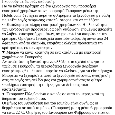
Γκουρούν με δωρεάν ακύρωση;
Για να κάνετε κράτηση σε ένα ξενοδοχείο που προσφέρει
επιστροφή χρημάτων στον προορισμό Γκουρούν μέσω της
Hotels.com, δεν έχετε παρά να φιλτράρετε τα ξενοδοχεία με βάση
τις <<Επιλογές ακύρωσης καταλύματος>> και να επιλέξετε
<<Κατάλυμα με πλήρη επιστροφή χρημάτων>>. Η πλειονότητα
των ξενοδοχείων προσφέρει δωρεάν ακύρωση, επομένως μπορείτε
να λάβετε επιστροφή χρημάτων, αν χρειαστεί να ακυρώσετε την
κράτηση. Ορισμένα ξενοδοχεία απαιτούν ακύρωση πάνω από 24
ώρες πριν από το check-in, επομένως ελέγξτε προσεκτικά την
κράτησή σας εκ των προτέρων.
Μπορώ να κάνω κράτηση σε ένα κατάλυμα με επιστροφή
χρημάτων σε Γκουρούν;
Αν αναζητάτε τη δυνατότητα να αλλάξετε τα σχέδιά σας για το
ταξίδι σε Γκουρούν, τα περισσότερα ξενοδοχεία παρέχουν
επιστρέψιμες* τιμές που μπορείτε να κλείσετε, για να είστε ήσυχοι.
Μπορείτε να ξεχωρίσετε αυτά τα ξενοδοχεία κάνοντας αναζήτηση
στις επιλογές στη σελίδα μας και χρησιμοποιώντας το φίλτρο
<<πλήρως επιστρέψιμη τιμή>>, για να δείτε σχετικά
αποτελέσματα.
Γκουρούν: Πώς θα είναι ο καιρός σε αυτό το μέρος κατά τη
διάρκεια του ταξιδιού μου;
Οι μήνες του Αυγούστου και του Ιουλίου είναι συνήθως οι
θερμότεροι σε αυτό το μέρος (Γκουρούν) με τη μέση θερμοκρασία
να είναι 22°C. Οι μήνες του Ιανουαρίου και Φεβρουαρίου είναι οι