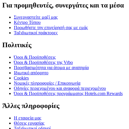
Για προμηθευτές, συνεργάτες και τα μέσα
Συνεργαστείτε μαζί μας
Κέντρο Τύπου
Προωθήστε την επιχείρησή σας με εμάς
Ταξιδιωτικοί πράκτορες
Πολιτικές
Όροι & Προϋποθέσεις
Όροι & Προϋποθέσεις της Vrbo
Προσβασιμότητα για άτομα με αναπηρία
Ιδιωτικό απόρρητο
Cookies
Νομικές πληροφορίες / Επικοινωνία
Οδηγίες περιεχομένου και αναφορά περιεχομένου
Όροι & Προϋποθέσεις προγράμματος Hotels.com Rewards
Άλλες πληροφορίες
Η εταιρεία μας
Θέσεις εργασίας
Ταξιδιωτικοί οδηγοί