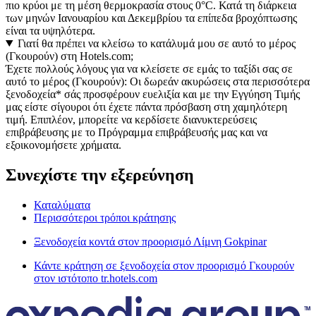
πιο κρύοι με τη μέση θερμοκρασία στους 0°C. Κατά τη διάρκεια
των μηνών Ιανουαρίου και Δεκεμβρίου τα επίπεδα βροχόπτωσης
είναι τα υψηλότερα.
Γιατί θα πρέπει να κλείσω το κατάλυμά μου σε αυτό το μέρος
(Γκουρούν) στη Hotels.com;
Έχετε πολλούς λόγους για να κλείσετε σε εμάς το ταξίδι σας σε
αυτό το μέρος (Γκουρούν): Οι δωρεάν ακυρώσεις στα περισσότερα
ξενοδοχεία* σάς προσφέρουν ευελιξία και με την Εγγύηση Τιμής
μας είστε σίγουροι ότι έχετε πάντα πρόσβαση στη χαμηλότερη
τιμή. Επιπλέον, μπορείτε να κερδίσετε διανυκτερεύσεις
επιβράβευσης με το Πρόγραμμα επιβράβευσής μας και να
εξοικονομήσετε χρήματα.
Συνεχίστε την εξερεύνηση
Καταλύματα
Περισσότεροι τρόποι κράτησης
Ξενοδοχεία κοντά στον προορισμό Λίμνη Gokpinar
Κάντε κράτηση σε ξενοδοχεία στον προορισμό Γκουρούν
στον ιστότοπο tr.hotels.com