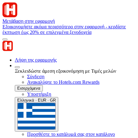
Μετάβαση στην εφαρμογή
Εξοικονομήστε ακόμα περισσότερο στην εφαρμογή - κερδίστε
έκπτωση έως 20% σε επιλεγμένα ξενοδοχεία
Λήψη της εφαρμογής
Ξεκλειδώστε άμεση εξοικονόμηση με Τιμές μελών
Σύνδεση
Ανακαλύψτε το Hotels.com Rewards
Εισερχόμενα
Υποστήριξη
Ελληνικά · EUR · GR
Προσθέστε το κατάλυμά σας στον κατάλογο