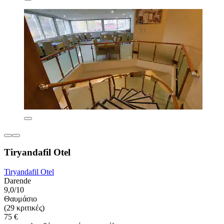
Tiryandafil Otel
Tiryandafil Otel
Darende
9,0/10
Θαυμάσιο
(29 κριτικές)
75 €