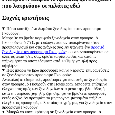
που λατρεύουν οι πελάτες εδώ
Συχνές ερωτήσεις
Πόσο κοστίζει ένα δωμάτιο ξενοδοχείου στον προορισμό
Γκουρούν;
Μπορείτε να βρείτε κορυφαία ξενοδοχεία στον προορισμό
Γκουρούν από 75 €, με επιλογές που ανταποκρίνονται στον
προϋπολογισμό και στις ανάγκες σας. Αν ψάχνετε ένα
προσιτό
ξενοδοχείο στον προορισμό Γκουρούν
που να ανταποκρίνεται σε
όλες τις απαιτήσεις σας, ορίστε τα φίλτρα σας και κατόπιν
ταξινομήστε τα αποτελέσματα κατά <<Τιμή: χαμηλή προς
υψηλή>>.
Πώς μπορώ να βρω προσφορές και να κερδίσω επιβραβεύσεις
σε ξενοδοχεία στον προορισμό Γκουρούν;
Ανακαλύψτε εξαιρετικές προσφορές για διαμονές σε ξενοδοχεία
στον προορισμό Γκουρούν στη Hotels.com. Μπορείτε επίσης να
ελέγχετε τις τιμές των ξενοδοχείων στα μέσα της εβδομάδας ή
κατά την περίοδο χαμηλής ζήτησης, για να βρίσκετε προσφορές
εκτός σεζόν. Αν προτιμάτε τα μη προγραμματισμένα ταξίδια,
ελέγξτε τις προσφορές τελευταίας στιγμής μας για ξενοδοχεία στον
προορισμό Γκουρούν.
Μπορώ να κάνω κράτηση σε ξενοδοχεία στον προορισμό