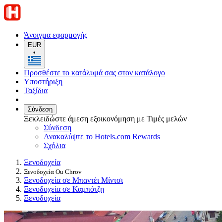
Άνοιγμα εφαρμογής
EUR
•
Προσθέστε το κατάλυμά σας στον κατάλογο
Υποστήριξη
Ταξίδια
Σύνδεση
Ξεκλειδώστε άμεση εξοικονόμηση με Τιμές μελών
Σύνδεση
Ανακαλύψτε το Hotels.com Rewards
Σχόλια
Ξενοδοχεία
Ξενοδοχεία Ou Chrov
Ξενοδοχεία σε Μπαντέι Μίντσι
Ξενοδοχεία σε Καμπότζη
Ξενοδοχεία