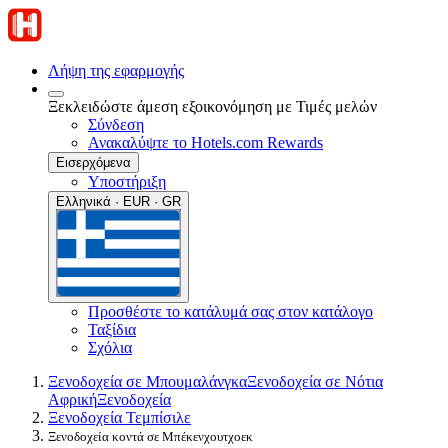
Λήψη της εφαρμογής
Ξεκλειδώστε άμεση εξοικονόμηση με Τιμές μελών
Σύνδεση
Ανακαλύψτε το Hotels.com Rewards
Εισερχόμενα
Υποστήριξη
Ελληνικά · EUR · GR
Προσθέστε το κατάλυμά σας στον κατάλογο
Ταξίδια
Σχόλια
Ξενοδοχεία σε Μπουμαλάνγκα
Ξενοδοχεία σε Νότια
Αφρική
Ξενοδοχεία
Ξενοδοχεία Τεμπίσιλε
Ξενοδοχεία κοντά σε Μπέκενχουτχοεκ