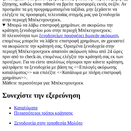
ζήτησης, καθώς είναι πιθανό να βρείτε προσφορές εκτός σεζόν. Αν
προτιμάτε τα μη προγραμματισμένα ταξίδια, μην ξεχάσετε να
ελέγξετε τις προσφορές τελευταίας στιγμής μας για ξενοδοχεία
στην περιοχή Μπέκενχουτχοεκ.
Μπορώ να λάβω επιστροφή χρημάτων, αν ακυρώσω την
κράτηση ξενοδοχείου μου στην περιοχή Μπέκενχουτχοεκ;
Η πλειονότητα των
ξενοδοχείων προσφέρει δωρεάν ακύρωση
,
επομένως μπορείτε να λάβετε επιστροφή χρημάτων, αν χρειαστεί
να ακυρώσετε την κράτησή σας. Ορισμένα ξενοδοχεία στην
περιοχή Μπέκενχουτχοεκ απαιτούν ακύρωση πάνω από 24 ώρες
πριν από το check-in, επομένως ελέγξτε την κράτησή σας εκ των
προτέρων. Για να είστε απολύτως σίγουροι πριν κάνετε κράτηση,
φιλτράρετε τα ξενοδοχεία με βάση τις <<Επιλογές ακύρωσης
καταλύματος>> και επιλέξτε <<Κατάλυμα με πλήρη επιστροφή
χρημάτων>>.
Μάθετε περισσότερα για: Μπέκενχουτχοεκ
Συνεχίστε την εξερεύνηση
Καταλύματα
Περισσότεροι τρόποι κράτησης
Ξενοδοχεία στην τοποθεσία Μολότο