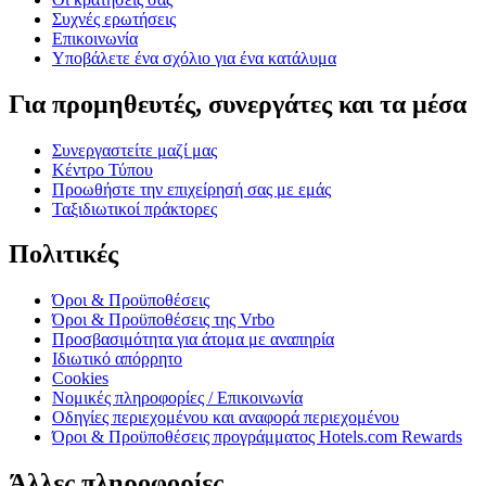
Συχνές ερωτήσεις
Επικοινωνία
Υποβάλετε ένα σχόλιο για ένα κατάλυμα
Για προμηθευτές, συνεργάτες και τα μέσα
Συνεργαστείτε μαζί μας
Κέντρο Τύπου
Προωθήστε την επιχείρησή σας με εμάς
Ταξιδιωτικοί πράκτορες
Πολιτικές
Όροι & Προϋποθέσεις
Όροι & Προϋποθέσεις της Vrbo
Προσβασιμότητα για άτομα με αναπηρία
Ιδιωτικό απόρρητο
Cookies
Νομικές πληροφορίες / Επικοινωνία
Οδηγίες περιεχομένου και αναφορά περιεχομένου
Όροι & Προϋποθέσεις προγράμματος Hotels.com Rewards
Άλλες πληροφορίες