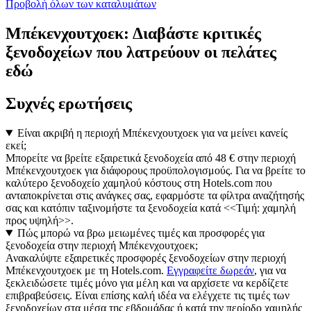
Προβολή όλων των καταλυμάτων
Μπέκενχουτχοεκ: Διαβάστε κριτικές
ξενοδοχείων που λατρεύουν οι πελάτες
εδώ
Συχνές ερωτήσεις
Είναι ακριβή η περιοχή Μπέκενχουτχοεκ για να μείνει κανείς
εκεί;
Μπορείτε να βρείτε εξαιρετικά ξενοδοχεία από 48 € στην περιοχή
Μπέκενχουτχοεκ για διάφορους προϋπολογισμούς. Για να βρείτε το
καλύτερο ξενοδοχείο χαμηλού κόστους στη Hotels.com που
ανταποκρίνεται στις ανάγκες σας, εφαρμόστε τα φίλτρα αναζήτησής
σας και κατόπιν ταξινομήστε τα ξενοδοχεία κατά <<Τιμή: χαμηλή
προς υψηλή>>.
Πώς μπορώ να βρω μειωμένες τιμές και προσφορές για
ξενοδοχεία στην περιοχή Μπέκενχουτχοεκ;
Ανακαλύψτε εξαιρετικές προσφορές ξενοδοχείων στην περιοχή
Μπέκενχουτχοεκ με τη Hotels.com.
Εγγραφείτε δωρεάν
, για να
ξεκλειδώσετε τιμές μόνο για μέλη και να αρχίσετε να κερδίζετε
επιβραβεύσεις. Είναι επίσης καλή ιδέα να ελέγχετε τις τιμές των
ξενοδοχείων στα μέσα της εβδομάδας ή κατά την περίοδο χαμηλής