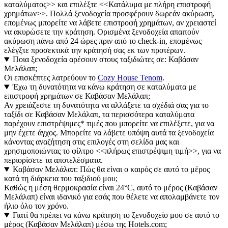
καταλύματος>> και επιλέξτε <<Κατάλυμα με πλήρη επιστροφή
χρημάτων>>. Πολλά ξενοδοχεία προσφέρουν δωρεάν ακύρωση,
επομένως μπορείτε να λάβετε επιστροφή χρημάτων, αν χρειαστεί
να ακυρώσετε την κράτηση. Ορισμένα ξενοδοχεία απαιτούν
ακύρωση πάνω από 24 ώρες πριν από το check-in, επομένως
ελέγξτε προσεκτικά την κράτησή σας εκ των προτέρων.
Ποια ξενοδοχεία αρέσουν στους ταξιδιώτες σε: Καβάσαν
Μελάλαπ;
Οι επισκέπτες λατρεύουν το
Cozy House Tenom
.
Έχω τη δυνατότητα να κάνω κράτηση σε καταλύματα με
επιστροφή χρημάτων σε Καβάσαν Μελάλαπ;
Αν χρειάζεστε τη δυνατότητα να αλλάξετε τα σχέδιά σας για το
ταξίδι σε Καβάσαν Μελάλαπ, τα περισσότερα καταλύματα
παρέχουν επιστρέψιμες* τιμές που μπορείτε να επιλέξετε, για να
μην έχετε άγχος. Μπορείτε να λάβετε υπόψη αυτά τα ξενοδοχεία
κάνοντας αναζήτηση στις επιλογές στη σελίδα μας και
χρησιμοποιώντας το φίλτρο <<πλήρως επιστρέψιμη τιμή>>, για να
περιορίσετε τα αποτελέσματα.
Καβάσαν Μελάλαπ: Πώς θα είναι ο καιρός σε αυτό το μέρος
κατά τη διάρκεια του ταξιδιού μου;
Καθώς η μέση θερμοκρασία είναι 24°C, αυτό το μέρος (Καβάσαν
Μελάλαπ) είναι ιδανικό για εσάς που θέλετε να απολαμβάνετε τον
ήλιο όλο τον χρόνο.
Γιατί θα πρέπει να κάνω κράτηση το ξενοδοχείο μου σε αυτό το
μέρος (Καβάσαν Μελάλαπ) μέσω της Hotels.com;