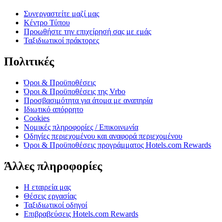
Συνεργαστείτε μαζί μας
Κέντρο Τύπου
Προωθήστε την επιχείρησή σας με εμάς
Ταξιδιωτικοί πράκτορες
Πολιτικές
Όροι & Προϋποθέσεις
Όροι & Προϋποθέσεις της Vrbo
Προσβασιμότητα για άτομα με αναπηρία
Ιδιωτικό απόρρητο
Cookies
Νομικές πληροφορίες / Επικοινωνία
Οδηγίες περιεχομένου και αναφορά περιεχομένου
Όροι & Προϋποθέσεις προγράμματος Hotels.com Rewards
Άλλες πληροφορίες
Η εταιρεία μας
Θέσεις εργασίας
Ταξιδιωτικοί οδηγοί
Επιβραβεύσεις Hotels.com Rewards