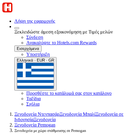
Λήψη της εφαρμογής
Ξεκλειδώστε άμεση εξοικονόμηση με Τιμές μελών
Σύνδεση
Ανακαλύψτε το Hotels.com Rewards
Εισερχόμενα
Υποστήριξη
Ελληνικά · EUR · GR
Προσθέστε το κατάλυμά σας στον κατάλογο
Ταξίδια
Σχόλια
Ξενοδοχεία Ντενπασάρ
Ξενοδοχεία Μπαλί
Ξενοδοχεία σε
Ινδονησία
Ξενοδοχεία
Ξενοδοχεία Pemogan
Ξενοδοχεία με χώρο στάθμευσης σε Pemogan