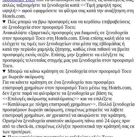
απλώς ταξινομήστε τα ξενοδοχεία κατά <<Τιμή χαμηλή προς
υψηλή>> αφού εφαρμόσετε τα φίλτρα σας κατά την αναζήτηση στη
Hotels.com.
Πώς μπορώ να βρω προσφορές και να κερδίσω επιβραβεύσεις
σε ξενοδοχεία στον προορισμό Toco;
Ανακαλύψτε εξαιρετικές προσφορές για διαμονές σε ξενοδοχεία
στον προορισμό Toco στη Hotels.com. Είναι επίσης καλή ιδέα να
ελέγχετε τις τιμές των ξενοδοχείων στα μέσα της εβδομάδας ή
κατά την περίοδο χαμηλής ζήτησης, καθώς είναι πιθανό να βρείτε
προσφορές εκτός σεζόν. Επίσης, μην ξεχάσετε να ελέγξετε τις
προσφορές τελευταίας στιγμής μας για ξενοδοχεία στον προορισμό
Toco.
Μπορώ να κάνω κράτηση σε ξενοδοχεία στον προορισμό Toco
με δωρεάν ακύρωση;
Για να κάνετε κράτηση σε ένα ξενοδοχείο που προσφέρει
επιστροφή χρημάτων στον προορισμό Toco μέσω της Hotels.com,
δεν έχετε παρά να φιλτράρετε τα ξενοδοχεία με βάση τις
<<Επιλογές ακύρωσης καταλύματος>> και να επιλέξετε
<<Κατάλυμα με πλήρη επιστροφή χρημάτων>>. Πολλά ξενοδοχεία
προσφέρουν δωρεάν ακύρωση, επομένως μπορείτε να λάβετε
επιστροφή χρημάτων, αν χρειαστεί να ακυρώσετε την κράτηση.
Ορισμένα ξενοδοχεία απαιτούν ακύρωση πάνω από 24 ώρες πριν
από το check-in, επομένως ελέγξτε προσεκτικά την κράτησή σας εκ
των προτέρων.