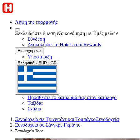
Λήψη της εφαρμογής
Ξεκλειδώστε άμεση εξοικονόμηση με Τιμές μελών
Σύνδεση
Ανακαλύψτε το Hotels.com Rewards
Εισερχόμενα
Υποστήριξη
Ελληνικά · EUR · GR
Προσθέστε το κατάλυμά σας στον κατάλογο
Ταξίδια
Σχόλια
Ξενοδοχεία σε Τρινιντάντ και Τομπάγκο
Ξενοδοχεία
Ξενοδοχεία σε Σάνγκρε Γκράντε
Ξενοδοχεία Toco