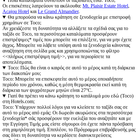
Ποια καταλύματα συνιστούν οι ταξιδιώτες εδώ: Toco;
Οι επισκέπτες λατρεύουν τα ακόλουθα:
Mt. Plaisir Estate Hotel
,
Acajou Hotel
και
Le Grand Almandier
.
Θα μπορούσα να κάνω κράτηση σε ξενοδοχεία με επιστροφή
χρημάτων σε Toco;
Αν χρειάζεστε τη δυνατότητα να αλλάξετε τα σχέδιά σας για το
ταξίδι σε Toco, τα περισσότερα καταλύματα προσφέρουν
επιστρέψιμες* τιμές που μπορείτε να επιλέξετε, για να μην έχετε
άγχος. Μπορείτε να λάβετε υπόψη αυτά τα ξενοδοχεία κάνοντας
αναζήτηση στη σελίδα μας και χρησιμοποιώντας το φίλτρο
<<πλήρως επιστρέψιμη τιμή>>, για να περιορίσετε τα
αποτελέσματα.
Toco: Πώς θα είναι ο καιρός σε αυτό το μέρος κατά τη διάρκεια
των διακοπών μου;
Toco: Μπορείτε να επισκεφτείτε αυτό το μέρος οποιαδήποτε
περίοδο του χρόνου, καθώς η μέση θερμοκρασία εκεί κατά τη
διάρκεια των ψυχρότερων μηνών είναι 27°C.
Γιατί θα πρέπει να κάνω κράτηση το κατάλυμά μου εδώ (Toco)
στη Hotels.com;
Toco: Υπάρχουν πολλοί λόγοι για να κλείσετε το ταξίδι σας σε
αυτό το μέρος από εμάς: Οι δωρεάν ακυρώσεις στα περισσότερα
ξενοδοχεία* σάς προσφέρουν την ευελιξία που αναζητάτε και με
την Εγγύηση Τιμής μας είστε σίγουροι ότι έχετε πάντα πρόσβαση
στη χαμηλότερη τιμή. Επιπλέον, το Πρόγραμμα επιβράβευσής μας
σας δίνει τη δυνατότητα να κερδίσετε διανυκτερεύσεις