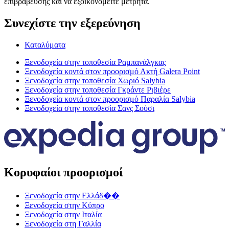
επιβράβευσης και να εξοικονομείτε μετρητά.
Συνεχίστε την εξερεύνηση
Καταλύματα
Ξενοδοχεία στην τοποθεσία Ραμπανάλγκας
Ξενοδοχεία κοντά στον προορισμό Ακτή Galera Point
Ξενοδοχεία στην τοποθεσία Χωριό Salybia
Ξενοδοχεία στην τοποθεσία Γκράντε Ριβιέρε
Ξενοδοχεία κοντά στον προορισμό Παραλία Salybia
Ξενοδοχεία στην τοποθεσία Σανς Σούσι
Κορυφαίοι προορισμοί
Ξενοδοχεία στην Ελλάδ��
Ξενοδοχεία στην Κύπρο
Ξενοδοχεία στην Ιταλία
Ξενοδοχεία στη Γαλλία