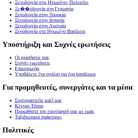
Ξενοδοχεία στις Ηνωμένες Πολιτείες
Ξε��οδοχεία στη Γερμανία
Ξενοδοχεία στην Τουρκία
Ξενοδοχεία στην Ισπανία
Ξενοδοχεία στην Αυστρία
Ξενοδοχεία στο Ηνωμένο Βασίλειο
Υποστήριξη και Συχνές ερωτήσεις
Οι κρατήσεις σας
Συχνές ερωτήσεις
Επικοινωνία
Υποβάλετε ένα σχόλιο για ένα κατάλυμα
Για προμηθευτές, συνεργάτες και τα μέσα
Συνεργαστείτε μαζί μας
Κέντρο Τύπου
Προωθήστε την επιχείρησή σας με εμάς
Ταξιδιωτικοί πράκτορες
Πολιτικές