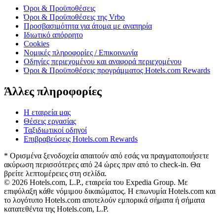
Όροι & Προϋποθέσεις
Όροι & Προϋποθέσεις της Vrbo
Προσβασιμότητα για άτομα με αναπηρία
Ιδιωτικό απόρρητο
Cookies
Νομικές πληροφορίες / Επικοινωνία
Οδηγίες περιεχομένου και αναφορά περιεχομένου
Όροι & Προϋποθέσεις προγράμματος Hotels.com Rewards
Άλλες πληροφορίες
Η εταιρεία μας
Θέσεις εργασίας
Ταξιδιωτικοί οδηγοί
Επιβραβεύσεις Hotels.com Rewards
* Ορισμένα ξενοδοχεία απαιτούν από εσάς να πραγματοποιήσετε
ακύρωση περισσότερες από 24 ώρες πριν από το check-in. Θα
βρείτε λεπτομέρειες στη σελίδα.
© 2026 Hotels.com, L.P., εταιρεία του Expedia Group. Με
επιφύλαξη κάθε νόμιμου δικαιώματος. Η επωνυμία Hotels.com και
το λογότυπο Hotels.com αποτελούν εμπορικά σήματα ή σήματα
κατατεθέντα της Hotels.com, L.P.