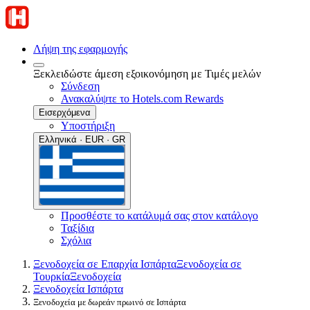
Λήψη της εφαρμογής
Ξεκλειδώστε άμεση εξοικονόμηση με Τιμές μελών
Σύνδεση
Ανακαλύψτε το Hotels.com Rewards
Εισερχόμενα
Υποστήριξη
Ελληνικά · EUR · GR
Προσθέστε το κατάλυμά σας στον κατάλογο
Ταξίδια
Σχόλια
Ξενοδοχεία σε Επαρχία Ισπάρτα
Ξενοδοχεία σε
Τουρκία
Ξενοδοχεία
Ξενοδοχεία Ισπάρτα
Ξενοδοχεία με δωρεάν πρωινό σε Ισπάρτα