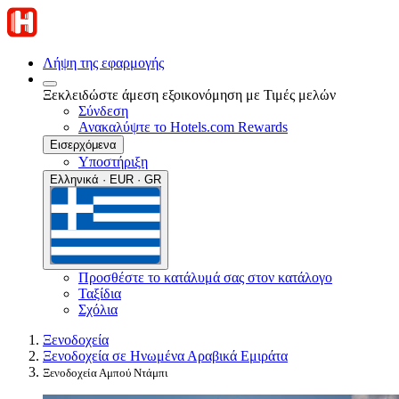
Λήψη της εφαρμογής
Ξεκλειδώστε άμεση εξοικονόμηση με Τιμές μελών
Σύνδεση
Ανακαλύψτε το Hotels.com Rewards
Εισερχόμενα
Υποστήριξη
Ελληνικά · EUR · GR
Προσθέστε το κατάλυμά σας στον κατάλογο
Ταξίδια
Σχόλια
Ξενοδοχεία
Ξενοδοχεία σε Ηνωμένα Αραβικά Εμιράτα
Ξενοδοχεία Αμπού Ντάμπι