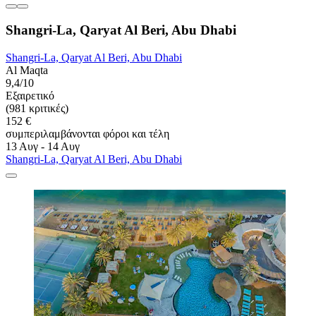
Shangri-La, Qaryat Al Beri, Abu Dhabi
Shangri-La, Qaryat Al Beri, Abu Dhabi
Al Maqta
9,4/10
Εξαιρετικό
(981 κριτικές)
152 €
συμπεριλαμβάνονται φόροι και τέλη
13 Αυγ - 14 Αυγ
Shangri-La, Qaryat Al Beri, Abu Dhabi