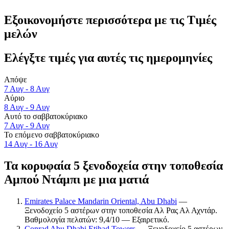
Εξοικονομήστε περισσότερα με τις Τιμές
μελών
Ελέγξτε τιμές για αυτές τις ημερομηνίες
Απόψε
7 Αυγ - 8 Αυγ
Αύριο
8 Αυγ - 9 Αυγ
Αυτό το σαββατοκύριακο
7 Αυγ - 9 Αυγ
Το επόμενο σαββατοκύριακο
14 Αυγ - 16 Αυγ
Τα κορυφαία 5 ξενοδοχεία στην τοποθεσία
Αμπού Ντάμπι με μια ματιά
Emirates Palace Mandarin Oriental, Abu Dhabi
—
Ξενοδοχείο 5 αστέρων στην τοποθεσία Αλ Ρας Αλ Αχντάρ.
Βαθμολογία πελατών: 9,4/10 — Εξαιρετικό.
Conrad Abu Dhabi Etihad Towers
— Ξενοδοχείο 5 αστέρων