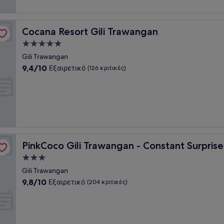
Cocana Resort Gili Trawangan
Cocana Resort Gili Trawangan
Κατάλυμα
με
Gili Trawangan
5.0
9.4
9,4/10
Εξαιρετικό
(126 κριτικές)
αστέρια
στα
10,
Εξαιρετικό,
(126
κριτικές)
or Cool Adults Only
PinkCoco Gili Trawangan - Constant Surprises- for Cool
PinkCoco Gili Trawangan - Constant Surprise
Κατάλυμα
με
Gili Trawangan
3.0
9.8
9,8/10
Εξαιρετικό
(204 κριτικές)
αστέρια
στα
10,
Εξαιρετικό,
(204