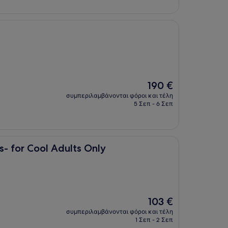
Η
190 €
τιμή
συμπεριλαμβάνονται φόροι και τέλη
είναι
5 Σεπ - 6 Σεπ
190 €
 Adults Only
s- for Cool Adults Only
Η
103 €
τιμή
συμπεριλαμβάνονται φόροι και τέλη
είναι
1 Σεπ - 2 Σεπ
103 €