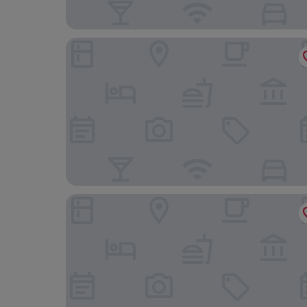
Pearl of Trawangan
Jambuluwuk Oceano Resort Gili Trawangan