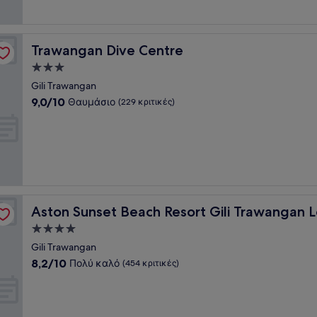
κριτικές)
Trawangan Dive Centre
Trawangan Dive Centre
Κατάλυμα
με
Gili Trawangan
3.0
9.0
9,0/10
Θαυμάσιο
(229 κριτικές)
αστέρια
στα
10,
Θαυμάσιο,
(229
κριτικές)
bok
Aston Sunset Beach Resort Gili Trawangan Lombok
Aston Sunset Beach Resort Gili Trawangan
Κατάλυμα
με
Gili Trawangan
4.0
8.2
8,2/10
Πολύ καλό
(454 κριτικές)
αστέρια
στα
10,
Πολύ
καλό,