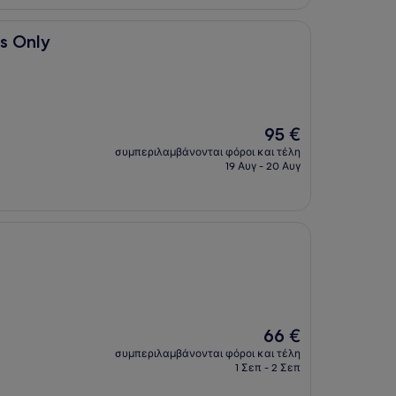
s Only
Η
95 €
τιμή
συμπεριλαμβάνονται φόροι και τέλη
είναι
19 Αυγ - 20 Αυγ
95 €
Η
66 €
τιμή
συμπεριλαμβάνονται φόροι και τέλη
είναι
1 Σεπ - 2 Σεπ
66 €