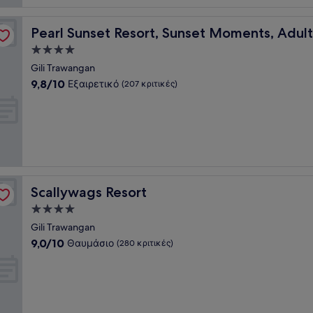
ly
Pearl Sunset Resort, Sunset Moments, Adults Only
Pearl Sunset Resort, Sunset Moments, Adult
Κατάλυμα
με
Gili Trawangan
4.0
9.8
9,8/10
Εξαιρετικό
(207 κριτικές)
αστέρια
στα
10,
Εξαιρετικό,
(207
κριτικές)
Scallywags Resort
Scallywags Resort
Κατάλυμα
με
Gili Trawangan
4.0
9.0
9,0/10
Θαυμάσιο
(280 κριτικές)
αστέρια
στα
10,
Θαυμάσιο,
(280
κριτικές)