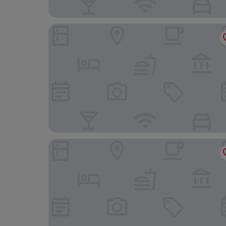
Trawangan Dive Centre
Aston Sunset Beach Resort Gili Trawangan Lom