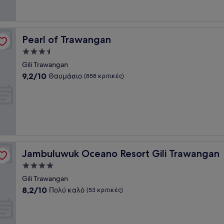
(454
κριτικές)
Pearl of Trawangan
Pearl of Trawangan
Κατάλυμα
με
Gili Trawangan
3.5
9.2
9,2/10
Θαυμάσιο
(858 κριτικές)
αστέρια
στα
10,
Θαυμάσιο,
(858
κριτικές)
Jambuluwuk Oceano Resort Gili Trawangan
Jambuluwuk Oceano Resort Gili Trawangan
Κατάλυμα
με
Gili Trawangan
4.0
8.2
8,2/10
Πολύ καλό
(53 κριτικές)
αστέρια
στα
10,
Πολύ