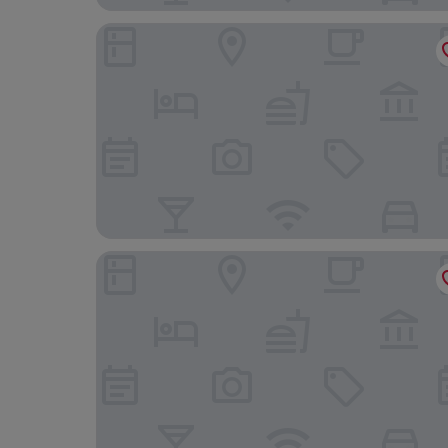
Pearl Sunset Resort, Sunset Moments, Adults On
Scallywags Resort