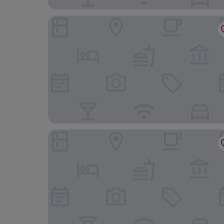
sea shell resort
Gili Eco Villas