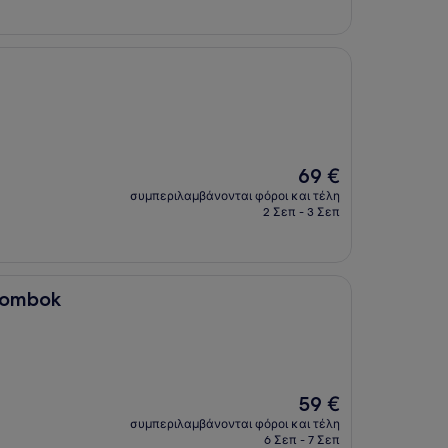
Η
69 €
τιμή
συμπεριλαμβάνονται φόροι και τέλη
είναι
2 Σεπ - 3 Σεπ
69 €
 Lombok
Η
59 €
τιμή
συμπεριλαμβάνονται φόροι και τέλη
είναι
6 Σεπ - 7 Σεπ