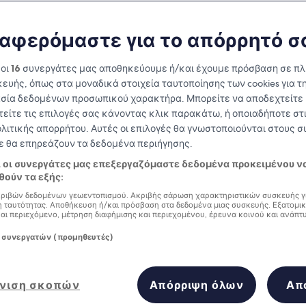
αφερόμαστε για το απόρρητό σ
 οι
16
συνεργάτες μας αποθηκεύουμε ή/και έχουμε πρόσβαση σε π
ευής, όπως στα μοναδικά στοιχεία ταυτοποίησης των cookies για τ
σία δεδομένων προσωπικού χαρακτήρα. Μπορείτε να αποδεχτείτε 
τείτε τις επιλογές σας κάνοντας κλικ παρακάτω, ή οποιαδήποτε στι
ολιτικής απορρήτου. Αυτές οι επιλογές θα γνωστοποιούνται στους 
δε θα επηρεάζουν τα δεδομένα περιήγησης.
Κερδίστε επιβραβεύσεις για κάθε
ι οι συνεργάτες μας επεξεργαζόμαστε δεδομένα προκειμένου ν
διανυκτέρευση που πραγματοποιείτε
ούν τα εξής:
ριβών δεδομένων γεωεντοπισμού. Ακριβής σάρωση χαρακτηριστικών συσκευής γ
 ταυτότητας. Αποθήκευση ή/και πρόσβαση στα δεδομένα μιας συσκευής. Εξατομι
και περιεχόμενο, μέτρηση διαφήμισης και περιεχομένου, έρευνα κοινού και ανάπτ
ίες
 συνεργατών (προμηθευτές)
Αύριο
Αυτό το σαββατοκύρια
8 Αυγ - 9 Αυγ
7 Αυγ - 9 Αυγ
νιση σκοπών
Απόρριψη όλων
Απ
ngan