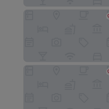
Cocana Resort Gili Trawangan
PinkCoco Gili Trawangan - Constant Surprises- f