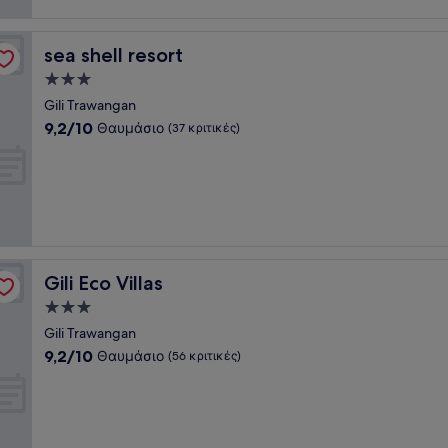
sea shell resort
sea shell resort
Κατάλυμα
με
Gili Trawangan
3.0
9.2
9,2/10
Θαυμάσιο
(37 κριτικές)
αστέρια
στα
10,
Θαυμάσιο,
(37
κριτικές)
Gili Eco Villas
Gili Eco Villas
Κατάλυμα
με
Gili Trawangan
3.0
9.2
9,2/10
Θαυμάσιο
(56 κριτικές)
αστέρια
στα
10,
Θαυμάσιο,
(56
κριτικές)