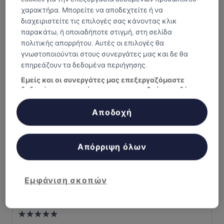
χαρακτήρα. Μπορείτε να αποδεχτείτε ή να
διαχειριστείτε τις επιλογές σας κάνοντας κλικ
Aegeon Beach Hotel
Aegeon Beach Hotel
παρακάτω, ή οποιαδήποτε στιγμή, στη σελίδα
Κατάλυμα
πολιτικής απορρήτου. Αυτές οι επιλογές θα
με
0,5 χλμ. από: Ναός του Ποσειδώνα
γνωστοποιούνται στους συνεργάτες μας και δε θα
4.0
9.0
9,0/10
Θαυμάσιο
(64 κριτικές)
επηρεάζουν τα δεδομένα περιήγησης.
αστέρια
στα
10,
Εμείς και οι συνεργάτες μας επεξεργαζόμαστε
The Athenaeum Luxury Hotel
Θαυμάσιο,
δεδομένα προκειμένου να παρασχεθούν τα εξής:
(64
Χρήση επακριβών δεδομένων γεωεντοπισμού. Ακριβής σάρωση
κριτικές)
χαρακτηριστικών συσκευής για αναγνώριση ταυτότητας.
Αποδοχή
Αποθήκευση ή/και πρόσβαση στα δεδομένα μιας συσκευής.
Εξατομικευμένη διαφήμιση και περιεχόμενο, μέτρηση διαφήμισης
και περιεχομένου, έρευνα κοινού και ανάπτυξη υπηρεσιών.
Κατάλογος συνεργατών (προμηθευτές)
Απόρριψη όλων
Εμφάνιση σκοπών
The Athenaeum Luxury Hotel
The Athenaeum Luxury Hotel
Κατάλυμα