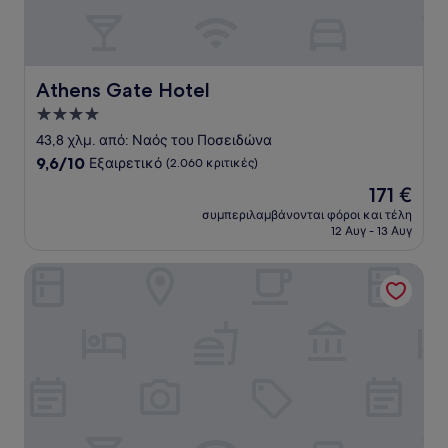
Athens Gate Hotel
Athens Gate Hotel
Κατάλυμα
με
43,8 χλμ. από: Ναός του Ποσειδώνα
4.0
9.6
9,6/10
Εξαιρετικό
(2.060 κριτικές)
αστέρια
στα
Η
171 €
10,
τιμή
Εξαιρετικό,
συμπεριλαμβάνονται φόροι και τέλη
είναι
12 Αυγ - 13 Αυγ
(2.060
171 €
κριτικές)
Mitsis N'U Piraeus Port