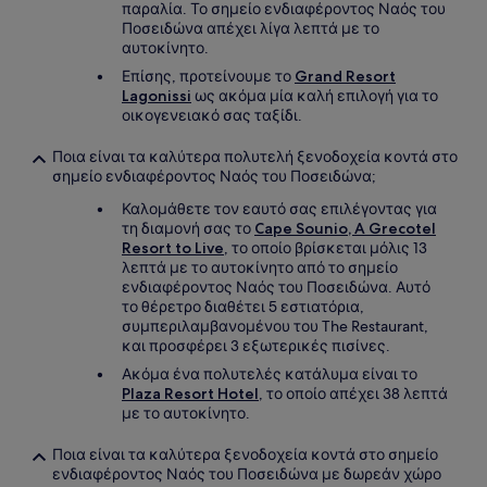
παραλία. Το σημείο ενδιαφέροντος Ναός του
Ποσειδώνα απέχει λίγα λεπτά με το
αυτοκίνητο.
Επίσης, προτείνουμε το
Grand Resort
Lagonissi
ως ακόμα μία καλή επιλογή για το
οικογενειακό σας ταξίδι.
Ποια είναι τα καλύτερα πολυτελή ξενοδοχεία κοντά στο
σημείο ενδιαφέροντος Ναός του Ποσειδώνα;
Καλομάθετε τον εαυτό σας επιλέγοντας για
τη διαμονή σας το
Cape Sounio, A Grecotel
Resort to Live
, το οποίο βρίσκεται μόλις 13
λεπτά με το αυτοκίνητο από το σημείο
ενδιαφέροντος Ναός του Ποσειδώνα. Αυτό
το θέρετρο διαθέτει 5 εστιατόρια,
συμπεριλαμβανομένου του The Restaurant,
και προσφέρει 3 εξωτερικές πισίνες.
Ακόμα ένα πολυτελές κατάλυμα είναι το
Plaza Resort Hotel
, το οποίο απέχει 38 λεπτά
με το αυτοκίνητο.
Ποια είναι τα καλύτερα ξενοδοχεία κοντά στο σημείο
ενδιαφέροντος Ναός του Ποσειδώνα με δωρεάν χώρο