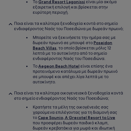
Το
Grand Resort Lagonissi
είναι μία ακόμα
εξαιρετική επιλογή και βρίσκεται στην
ευρύτερη περιοχή.
Ποια είναι τα καλύτερα ξενοδοχεία κοντά στο σημείο
ενδιαφέροντος Ναός του Ποσειδώνα με δωρεάν πρωινό;
Μπορείτε να ξεκινήσετε την ημέρα σας με
δωρεάν πρωινό σε μπουφέ στο
Poseidon
Beach Villas
, το οποίο βρίσκεται μόλις 12
λεπτά με το αυτοκίνητο από το σημείο
ενδιαφέροντος Ναός του Ποσειδώνα.
Το
Aegeon Beach Hotel
είναι επίσης ένα
προτεινόμενο κατάλυμα με δωρεάν πρωινό
σε μπουφέ και απέχει λίγα λεπτά με το
αυτοκίνητο.
Ποια είναι τα καλύτερα οικογενειακά ξενοδοχεία κοντά
στο σημείο ενδιαφέροντος Ναός του Ποσειδώνα;
Κρατήστε τα μέλη της οικογένειάς σας
χαρούμενα επιλέγοντας για τη διαμονή σας
το
Cape Sounio, A Grecotel Resort to Live
που προσφέρει δωρεάν παιδικό κλαμπ,
δωρεάν κρεβατάκια για μωρά και ιδιωτική