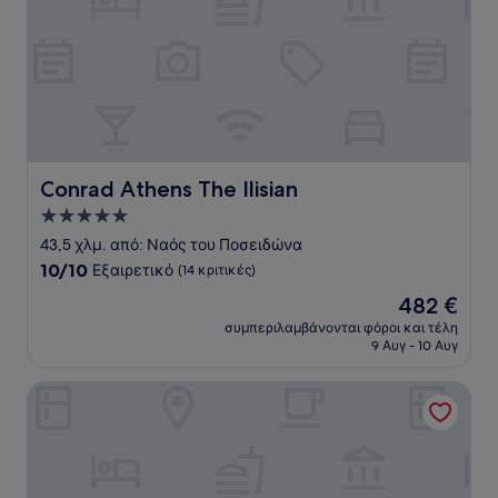
Conrad Athens The Ilisian
Conrad Athens The Ilisian
Κατάλυμα
με
43,5 χλμ. από: Ναός του Ποσειδώνα
5.0
10.0
10/10
Εξαιρετικό
(14 κριτικές)
αστέρια
στα
Η
482 €
10,
τιμή
Εξαιρετικό,
συμπεριλαμβάνονται φόροι και τέλη
είναι
9 Αυγ - 10 Αυγ
(14
482 €
κριτικές)
Electra Metropolis Athens