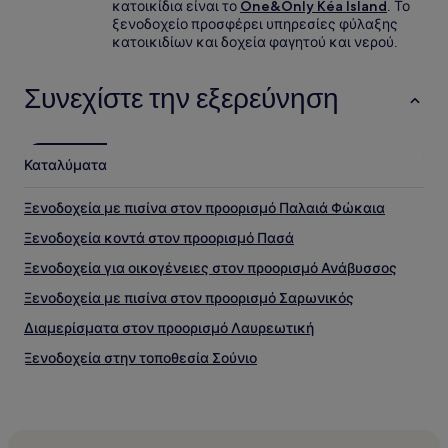
κατοικίδια είναι το
One&Only Kéa Island
. Το
ξενοδοχείο προσφέρει υπηρεσίες φύλαξης
κατοικιδίων και δοχεία φαγητού και νερού.
Συνεχίστε την εξερεύνηση
Καταλύματα
Ξενοδοχεία με πισίνα στον προορισμό Παλαιά Φώκαια
Ξενοδοχεία κοντά στον προορισμό Πασά
Ξενοδοχεία για οικογένειες στον προορισμό Ανάβυσσος
Ξενοδοχεία με πισίνα στον προορισμό Σαρωνικός
Διαμερίσματα στον προορισμό Λαυρεωτική
Ξενοδοχεία στην τοποθεσία Σούνιο
Ξενοδοχεία κοντά στον προορισμό Λαογραφικό Μουσείο
Αναβύσσου
Ξενοδοχεία κοντά στον προορισμό Olympic Marina