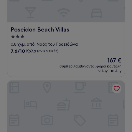
Poseidon Beach Villas
Poseidon Beach Villas
Κατάλυμα
με
0,8 χλμ. από: Ναός του Ποσειδώνα
3.0
7.6
7,6/10
Καλό
(39 κριτικές)
αστέρια
στα
Η
167 €
10,
τιμή
Καλό,
συμπεριλαμβάνονται φόροι και τέλη
είναι
9 Αυγ - 10 Αυγ
(39
167 €
κριτικές)
Cape Sounio, A Resort to Live