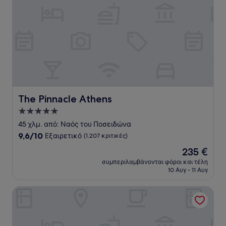
The Pinnacle Athens
The Pinnacle Athens
Κατάλυμα
με
45 χλμ. από: Ναός του Ποσειδώνα
5.0
9.6
9,6/10
Εξαιρετικό
(1.207 κριτικές)
αστέρια
στα
Η
235 €
10,
τιμή
Εξαιρετικό,
συμπεριλαμβάνονται φόροι και τέλη
είναι
10 Αυγ - 11 Αυγ
(1.207
235 €
κριτικές)
Conrad Athens The Ilisian