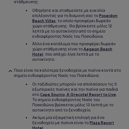
στάθμευσης;
Οδηγήστε και σταθμεύστε με ευκολία
επιλέγοντας για τη διαμονή σας το
Poseidon
Beach Villas
, το οποίο προσφέρει δωρεάν
χώρο στάθμευσης. Θα βρίσκεστε μόλις 12
λεπτά με το αυτοκίνητο από το σημείο
ενδιαφέροντος Ναός του Ποσειδώνα.
Άλλο ένα κατάλυμα που προσφέρει δωρεάν
χώρο στάθμευσης είναι το
Aegeon Beach
Hotel
, που απέχει λίγα λεπτά με το
αυτοκίνητο.
Ποια είναι τα καλύτερα ξενοδοχεία με πισίνα κοντά στο
σημείο ενδιαφέροντος Ναός του Ποσειδώνα;
Οι ταξιδιώτες μπορούν να απολαύσουν τις 3
εξωτερικές πισίνες και την πισίνα για παιδιά
στο
Cape Sounio, A Grecotel Resort to Live
.
Το σημείο ενδιαφέροντος Ναός του
Ποσειδώνα βρίσκεται μόλις 13 λεπτά με το
αυτοκίνητο από το ξενοδοχείο.
Ακόμα μία εξαιρετική επιλογή για ένα
ξενοδοχείο με πισίνα είναι το
Plaza Resort
Hotel
.