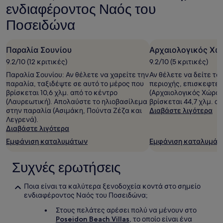
ενδιαφέροντος Ναός του
διαμονή
1
Ποσειδώνα
διανυκτέρευσης
για
2
Παραλία Σουνίου
Αρχαιολογικός Χώ
ενήλικες.
9.2/10 (12 κριτικές)
9.2/10 (5 κριτικές)
Οι
τιμές
Παραλία Σουνίου: Αν θέλετε να χαρείτε την
Αν θέλετε να δείτε τα
και
παραλία, ταξιδέψτε σε αυτό το μέρος που
περιοχής, επισκεφτεί
η
βρίσκεται 10,6 χλμ. από το κέντρο
(Αρχαιολογικός Χώρος
διαθεσιμότητα
(Λαυρεωτική). Απολαύστε το ηλιοβασίλεμα
βρίσκεται 44,7 χλμ. α
υπόκεινται
στην παραλία (Ασιμάκη, Πούντα Ζέζα και
Διαβάστε λιγότερα
σε
Λεγρενά).
αλλαγές.
Διαβάστε λιγότερα
Ενδέχεται
Εμφάνιση καταλυμάτων
Εμφάνιση καταλυμάτ
να
ισχύουν
επιπρόσθετοι
Συχνές ερωτήσεις
όροι.
Ποια είναι τα καλύτερα ξενοδοχεία κοντά στο σημείο
ενδιαφέροντος Ναός του Ποσειδώνα;
Στους πελάτες αρέσει πολύ να μένουν στο
Poseidon Beach Villas
, το οποίο είναι ένα