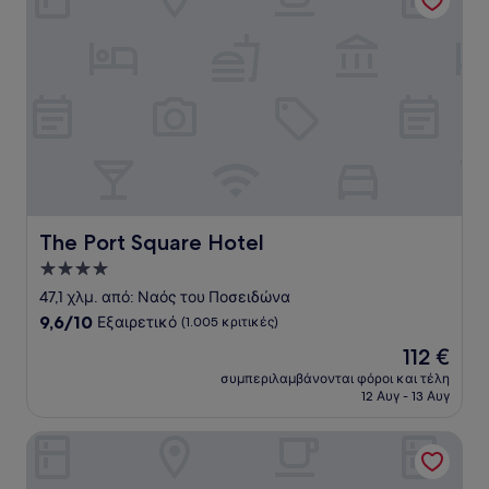
The Port Square Hotel
The Port Square Hotel
Κατάλυμα
με
47,1 χλμ. από: Ναός του Ποσειδώνα
4.0
9.6
9,6/10
Εξαιρετικό
(1.005 κριτικές)
αστέρια
στα
Η
112 €
10,
τιμή
Εξαιρετικό,
συμπεριλαμβάνονται φόροι και τέλη
είναι
12 Αυγ - 13 Αυγ
(1.005
112 €
κριτικές)
The Pinnacle Athens