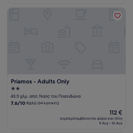
219 €
κριτικές)
Priamos - Adults Only
Priamos - Adults Only
Priamos - Adults Only
Κατάλυμα
με
43,5 χλμ. από: Ναός του Ποσειδώνα
2.0
7.6
7,6/10
Καλό
(64 κριτικές)
αστέρια
στα
Η
112 €
10,
τιμή
Καλό,
συμπεριλαμβάνονται φόροι και τέλη
είναι
9 Αυγ - 10 Αυγ
(64
112 €
κριτικές)