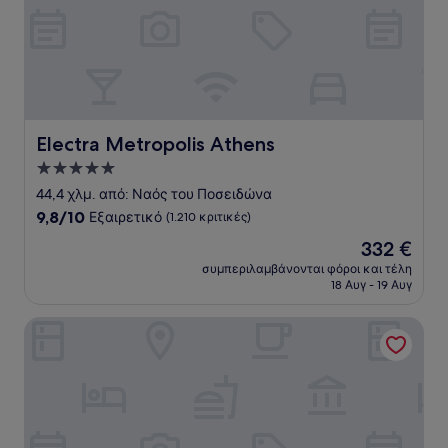
Electra Metropolis Athens
Electra Metropolis Athens
Κατάλυμα
με
44,4 χλμ. από: Ναός του Ποσειδώνα
5.0
9.8
9,8/10
Εξαιρετικό
(1.210 κριτικές)
αστέρια
στα
Η
332 €
10,
τιμή
Εξαιρετικό,
συμπεριλαμβάνονται φόροι και τέλη
είναι
18 Αυγ - 19 Αυγ
(1.210
332 €
κριτικές)
Plaza Resort Hotel