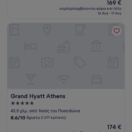
Η
169 €
10,
τιμή
Άριστο,
συμπεριλαμβάνονται φόροι και τέλη
είναι
16 Αυγ - 17 Αυγ
(2.372
169 €
κριτικές)
Grand Hyatt Athens
Grand Hyatt Athens
Grand Hyatt Athens
Κατάλυμα
με
43,5 χλμ. από: Ναός του Ποσειδώνα
5.0
8.6
8,6/10
Άριστο
(1.377 κριτικές)
αστέρια
στα
Η
174 €
10,
τιμή