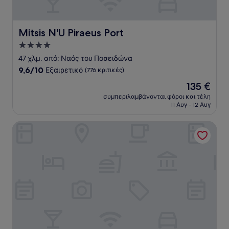
Mitsis N'U Piraeus Port
Mitsis N'U Piraeus Port
Κατάλυμα
με
47 χλμ. από: Ναός του Ποσειδώνα
4.0
9.6
9,6/10
Εξαιρετικό
(776 κριτικές)
αστέρια
στα
Η
135 €
10,
τιμή
Εξαιρετικό,
συμπεριλαμβάνονται φόροι και τέλη
είναι
11 Αυγ - 12 Αυγ
(776
135 €
κριτικές)
Ξενοδοχείο Μεγάλη Βρεταννία