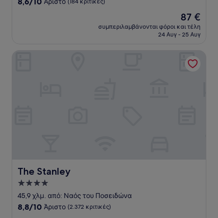
8.6
8,6/10
Άριστο
(184 κριτικές)
αστέρια
στα
Η
87 €
10,
τιμή
Άριστο,
συμπεριλαμβάνονται φόροι και τέλη
είναι
24 Αυγ - 25 Αυγ
(184
87 €
κριτικές)
The Stanley
The Stanley
The Stanley
Κατάλυμα
με
45,9 χλμ. από: Ναός του Ποσειδώνα
4.0
8.8
8,8/10
Άριστο
(2.372 κριτικές)
αστέρια
στα