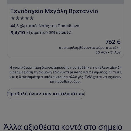
Ξενοδοχείο Μεγάλη Βρεταννία
Ξενοδοχείο Μεγάλη Βρεταννία
Κατάλυμα
με
44,3 χλμ. από: Ναός του Ποσειδώνα
5.0
9.4
9,4/10
Εξαιρετικό
(818 κριτικές)
αστέρια
στα
Η
762 €
10,
τιμή
Εξαιρετικό,
συμπεριλαμβάνονται φόροι και τέλη
είναι
30 Αυγ - 31 Αυγ
(818
762 €
κριτικές)
Η
Η χαμηλότερη τιμή διανυκτέρευσης που βρέθηκε τις τελευταίες 24
ώρες με βάση τη διαμονή 1 διανυκτέρευσης για 2 ενήλικες. Οι τιμές
χαμηλότερη
και η διαθεσιμότητα υπόκεινται σε αλλαγές. Ενδέχεται να ισχύουν
τιμή
επιπρόσθετοι όροι.
διανυκτέρευσης
που
Προβολή όλων των καταλυμάτων
βρέθηκε
τις
τελευταίες
24
ώρες
με
Άλλα αξιοθέατα κοντά στο σημείο
βάση
τη