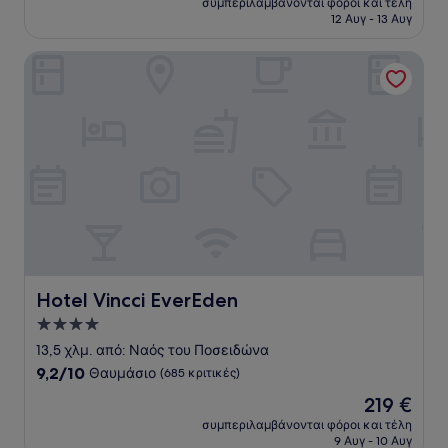
Άριστο,
συμπεριλαμβάνονται φόροι και τέλη
είναι
12 Αυγ - 13 Αυγ
(1.377
174 €
κριτικές)
Hotel Vincci EverEden
Hotel Vincci EverEden
Hotel Vincci EverEden
Κατάλυμα
με
13,5 χλμ. από: Ναός του Ποσειδώνα
4.0
9.2
9,2/10
Θαυμάσιο
(685 κριτικές)
αστέρια
στα
Η
219 €
10,
τιμή
Θαυμάσιο,
συμπεριλαμβάνονται φόροι και τέλη
είναι
9 Αυγ - 10 Αυγ
(685