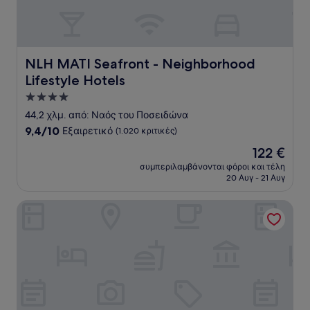
NLH MATI Seafront - Neighborhood Lifestyle Hotels
NLH MATI Seafront - Neighborhood
Lifestyle Hotels
Κατάλυμα
με
44,2 χλμ. από: Ναός του Ποσειδώνα
4.0
9.4
9,4/10
Εξαιρετικό
(1.020 κριτικές)
αστέρια
στα
Η
122 €
10,
τιμή
Εξαιρετικό,
συμπεριλαμβάνονται φόροι και τέλη
είναι
20 Αυγ - 21 Αυγ
(1.020
122 €
κριτικές)
Athens Gate Hotel