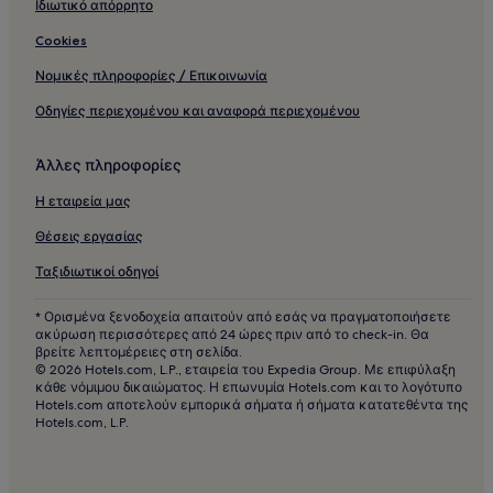
Ιδιωτικό απόρρητο
Ξενοδοχεία με πισίνα στον προορισμό Ανάβυσσος
Cookies
Ξενοδοχεία κοντά στον προορισμό Ορυκτολογικό Μουσείο
Λαυρίου
Νομικές πληροφορίες / Επικοινωνία
Ξενοδοχεία κοντά στον προορισμό Παραλία Σουνίου
Οδηγίες περιεχομένου και αναφορά περιεχομένου
Ξενοδοχεία κοντά στον προορισμό Πούντα Ζέζα
Άλλες πληροφορίες
Διαμερίσματα στον προορισμό Ανάβυσσος
Η εταιρεία μας
Ξενοδοχεία που δέχονται κατοικίδια στον προορισμό
Λαυρεωτική
Θέσεις εργασίας
Ξενοδοχεία 3 αστέρων στον προορισμό Σαρωνικός
Ταξιδιωτικοί οδηγοί
Ξενοδοχεία για οικογένειες στον προορισμό Λαυρεωτική
* Ορισμένα ξενοδοχεία απαιτούν από εσάς να πραγματοποιήσετε
Ξενοδοχεία στην τοποθεσία Άγιος Κωνσταντίνος
ακύρωση περισσότερες από 24 ώρες πριν από το check-in. Θα
βρείτε λεπτομέρειες στη σελίδα.
Ξενοδοχεία με κουζίνες στον προορισμό Ανάβυσσος
© 2026 Hotels.com, L.P., εταιρεία του Expedia Group. Με επιφύλαξη
κάθε νόμιμου δικαιώματος. Η επωνυμία Hotels.com και το λογότυπο
Ξενοδοχεία με κουζίνες στον προορισμό Παλαιά Φώκαια
Hotels.com αποτελούν εμπορικά σήματα ή σήματα κατατεθέντα της
Hotels.com, L.P.
Ξενοδοχεία στην τοποθεσία Ανάβυσσος
Βίλες στον προορισμό Παλαιά Φώκαια