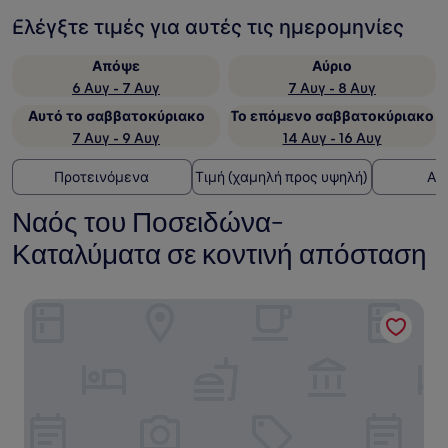
Ελέγξτε τιμές για αυτές τις ημερομηνίες
Απόψε
Αύριο
6 Αυγ - 7 Αυγ
7 Αυγ - 8 Αυγ
Αυτό το σαββατοκύριακο
Το επόμενο σαββατοκύριακο
7 Αυγ - 9 Αυγ
14 Αυγ - 16 Αυγ
Προτεινόμενα
Τιμή (χαμηλή προς υψηλή)
Απ
Ναός του Ποσειδώνα-
Καταλύματα σε κοντινή απόσταση
Poseidon Beach Villas