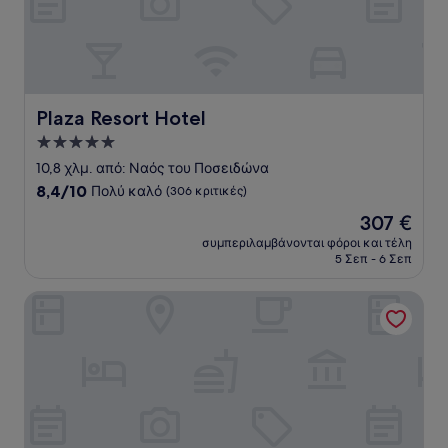
Plaza Resort Hotel
Plaza Resort Hotel
Κατάλυμα
με
10,8 χλμ. από: Ναός του Ποσειδώνα
5.0
8.4
8,4/10
Πολύ καλό
(306 κριτικές)
αστέρια
στα
Η
307 €
10,
τιμή
Πολύ
συμπεριλαμβάνονται φόροι και τέλη
είναι
5 Σεπ - 6 Σεπ
καλό,
307 €
(306
κριτικές)
NLH MATI Seafront - Neighborhood Lifestyle Hotels