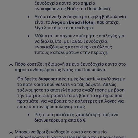
ξενοδοχείο κοντά στο σημείο
ενδιαφέροντος Ναός του Ποσειδώνα.
Ακόμα ένα ξενοδοχείο με υψηλή βαθμολογία
είναι το
Aegeon Beach Hotel
, που απέχει
λίγα λεπτά με το αυτοκίνητο.
Μάλιστα, υπάρχουν αμέτρητες επιλογές για
να διαλέξετε, με 10.865 ξενοδοχεία,
ενοικιαζόμενες κατοικίες και άλλους
τύπους καταλυμάτων στην περιοχή.
Πόσο κοστίζει η διαμονή σε ένα ξενοδοχείο κοντά στο
σημείο ενδιαφέροντος Ναός του Ποσειδώνα;
Θα βρείτε διαφορετικές τιμές δωματίων ανάλογα με
το πότε και το πού θέλετε να ταξιδέψετε. Απλώς
ταξινομήστε τα αποτελέσματα αναζήτησης με βάση
την τιμή και φιλτράρετέ τα με βάση τα κριτήρια που
προτιμάτε, για να βρείτε τις καλύτερες επιλογές για
εσάς και τον προϋπολογισμό σας.
Ρίξτε μια ματιά στη χαμηλότερη τιμή ανά
διανυκτέρευση: από 86 €
Μπορώ να βρω ξενοδοχεία κοντά στο σημείο
ενδιαφέροντος Ναός του Ποσειδώνα που προσφέρουν