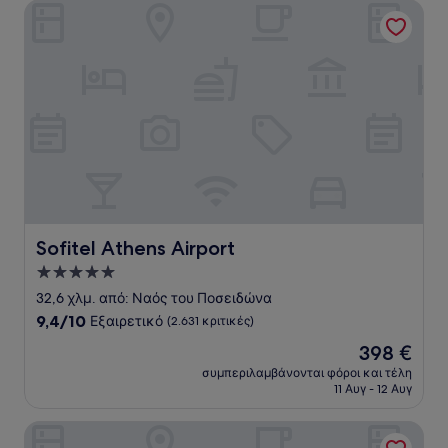
Sofitel Athens Airport
Sofitel Athens Airport
Sofitel Athens Airport
Κατάλυμα
με
32,6 χλμ. από: Ναός του Ποσειδώνα
5.0
9.4
9,4/10
Εξαιρετικό
(2.631 κριτικές)
αστέρια
στα
Η
398 €
10,
τιμή
Εξαιρετικό,
συμπεριλαμβάνονται φόροι και τέλη
είναι
11 Αυγ - 12 Αυγ
(2.631
398 €
κριτικές)
The Port Square Hotel