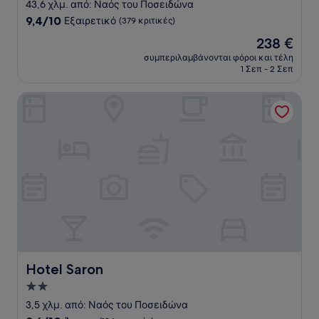
με
43,6 χλμ. από: Ναός του Ποσειδώνα
5.0
9.4
9,4/10
Εξαιρετικό
(379 κριτικές)
αστέρια
στα
Η
238 €
10,
τιμή
Εξαιρετικό,
συμπεριλαμβάνονται φόροι και τέλη
είναι
1 Σεπ - 2 Σεπ
(379
238 €
κριτικές)
Hotel Saron
Hotel Saron
Hotel Saron
Κατάλυμα
με
3,5 χλμ. από: Ναός του Ποσειδώνα
2.0