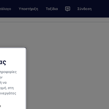
τάλογο
Υποστήριξη
Ταξίδια
Σύνδεση
ας
ληροφορίες
ην
ή να
γμή, στη
συνεργάτες
α