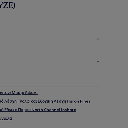
(YZE)
ρντον/Μπάρι Άιλαντ
μό Λέσχη ΓΚολφ και Εξοχική Λέσχη Huron Pines
μό Εθνικό Πάρκο North Channel Inshore
ανιόλα