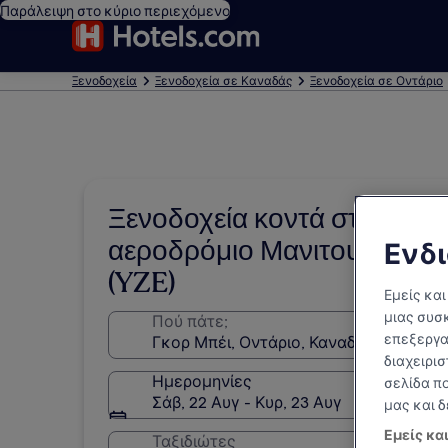
Παράλειψη στο κύριο περιεχόμενο
Ξενοδοχεία
Ξενοδοχεία σε Καναδάς
Ξενοδοχεία σε Οντάριο
Ξενοδοχεία κοντά στο
αεροδρόμιο Μανιτουλίν
Ενδι
(YZE)
Εμείς και
μιας συσκ
Πού πάτε;
επεξεργα
διαχειρισ
Ημερομηνίες
σελίδα π
Σάβ, 22 Αυγ - Κυρ, 23 Αυγ
μας και 
Εμείς κα
Ταξιδιώτες