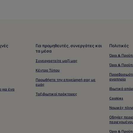
χνές
Για προμηθευτές, συνεργάτες και
Πολιτικές
τα μέσα
Όροι & Προϋπ
Συνεργαστείτε μαζί μας
Όροι & Προϋπ
Κέντρο Τύπου
Προσβασιμότη
αναπηρία
Προωθήστε την επιχείρησή σας με
εμάς
Ιδιωτικό από
 για ένα
Ταξιδιωτικοί πράκτορες
Cookies
Νομικές πληρ
Οδηγίες περι
περιεχομένο
Όροι & Προϋ