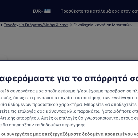
•
EUR
Προσθέστε το κατάλυμά σας στον κα
Ξενοδοχεία Γκόρντον/Μπάρι Άιλαντ
Ξενοδοχεία κοντά σε Μανιτουλίν
αφερόμαστε για το απόρρητό σ
 οι
16
συνεργάτες μας αποθηκεύουμε ή/και έχουμε πρόσβαση σε π
ευής, όπως στα μοναδικά στοιχεία ταυτοποίησης των cookies για τ
σία δεδομένων προσωπικού χαρακτήρα. Μπορείτε να αποδεχτείτε 
τείτε τις επιλογές σας κάνοντας κλικ παρακάτω, ή οποιαδήποτε στι
ολιτικής απορρήτου. Αυτές οι επιλογές θα γνωστοποιούνται στους 
δε θα επηρεάζουν τα δεδομένα περιήγησης.
ι οι συνεργάτες μας επεξεργαζόμαστε δεδομένα προκειμένου ν