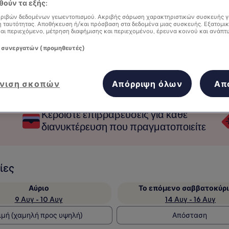
ούν τα εξής:
ριβών δεδομένων γεωεντοπισμού. Ακριβής σάρωση χαρακτηριστικών συσκευής γ
 ταυτότητας. Αποθήκευση ή/και πρόσβαση στα δεδομένα μιας συσκευής. Εξατομι
και περιεχόμενο, μέτρηση διαφήμισης και περιεχομένου, έρευνα κοινού και ανάπτ
 συνεργατών (προμηθευτές)
νιση σκοπών
Απόρριψη όλων
Απ
Κερδίστε επιβραβεύσεις για κάθε
διανυκτέρευση που πραγματοποιείτε
ίες
Αύριο
Το επόμενο σαββατοκύρ
9 Αυγ - 10 Αυγ
14 Αυγ - 16 Αυγ
ιμή (χαμηλή προς υψηλή)
Απόσταση