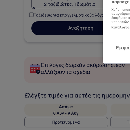
παρασχεθ
2 ταξιδιώτες, 1 δωμάτιο
Χρήση επακ
αναγνώριση
Ταξιδεύω για επαγγελματικούς λόγους
διαφήμιση 
υπηρεσιών.
Κατάλογος
Αναζήτηση
Εμφά
Επιλογές δωρεάν ακύρωσης, εάν
αλλάξουν τα σχέδια
Ελέγξτε τιμές για αυτές τις ημερομην
Απόψε
8 Αυγ - 9 Αυγ
Προτεινόμενα
Τ