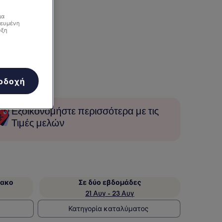
ια
κευμένη
υξη
οδοχή
Εξοικονομήστε περισσότερα με τις
Τιμές μελών
ιακο
Σε δύο εβδομάδες
21 Αυγ - 23 Αυγ
Κατηγορία καταλύματος