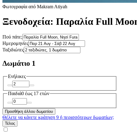
Φωτογραφία από Makram Atiyah
Ξενοδοχεία: Παραλία Full Moo
Πού πάτε;
Ημερομηνίες
Ταξιδιώτες
Δωμάτιο 1
Ενήλικες
Παιδιά
0 έως 17 ετών
Προσθήκη άλλου δωματίου
Θέλετε να κάνετε κράτηση 9 ή περισσότερων δωματίων;
Τέλος