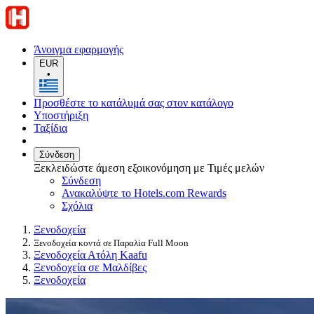
Άνοιγμα εφαρμογής
EUR
•
Προσθέστε το κατάλυμά σας στον κατάλογο
Υποστήριξη
Ταξίδια
Σύνδεση
Ξεκλειδώστε άμεση εξοικονόμηση με Τιμές μελών
Σύνδεση
Ανακαλύψτε το Hotels.com Rewards
Σχόλια
Ξενοδοχεία
Ξενοδοχεία κοντά σε Παραλία Full Moon
Ξενοδοχεία Ατόλη Kaafu
Ξενοδοχεία σε Μαλδίβες
Ξενοδοχεία