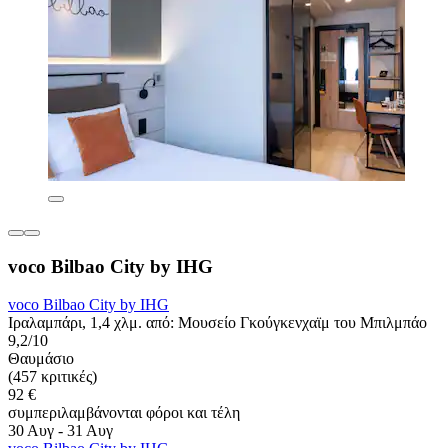
voco Bilbao City by IHG
voco Bilbao City by IHG
Ιραλαμπάρι, 1,4 χλμ. από: Μουσείο Γκούγκενχαϊμ του Μπιλμπάο
9,2/10
Θαυμάσιο
(457 κριτικές)
92 €
συμπεριλαμβάνονται φόροι και τέλη
30 Αυγ - 31 Αυγ