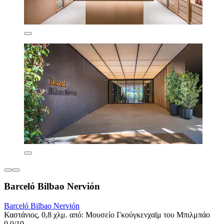
Barceló Bilbao Nervión
Barceló Bilbao Nervión
Καστάνιος, 0,8 χλμ. από: Μουσείο Γκούγκενχαϊμ του Μπιλμπάο
9,0/10