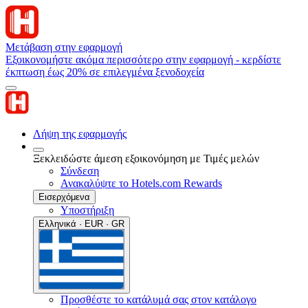
Μετάβαση στην εφαρμογή
Εξοικονομήστε ακόμα περισσότερο στην εφαρμογή - κερδίστε
έκπτωση έως 20% σε επιλεγμένα ξενοδοχεία
Λήψη της εφαρμογής
Ξεκλειδώστε άμεση εξοικονόμηση με Τιμές μελών
Σύνδεση
Ανακαλύψτε το Hotels.com Rewards
Εισερχόμενα
Υποστήριξη
Ελληνικά · EUR · GR
Προσθέστε το κατάλυμά σας στον κατάλογο