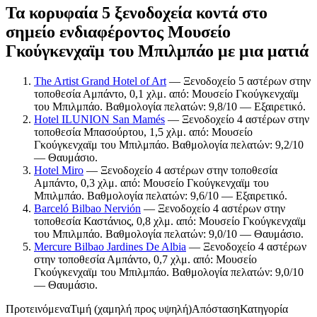
Τα κορυφαία 5 ξενοδοχεία κοντά στο
σημείο ενδιαφέροντος Μουσείο
Γκούγκενχαϊμ του Μπιλμπάο με μια ματιά
The Artist Grand Hotel of Art
— Ξενοδοχείο 5 αστέρων στην
τοποθεσία Αμπάντο, 0,1 χλμ. από: Μουσείο Γκούγκενχαϊμ
του Μπιλμπάο. Βαθμολογία πελατών: 9,8/10 — Εξαιρετικό.
Hotel ILUNION San Mamés
— Ξενοδοχείο 4 αστέρων στην
τοποθεσία Μπασούρτου, 1,5 χλμ. από: Μουσείο
Γκούγκενχαϊμ του Μπιλμπάο. Βαθμολογία πελατών: 9,2/10
— Θαυμάσιο.
Hotel Miro
— Ξενοδοχείο 4 αστέρων στην τοποθεσία
Αμπάντο, 0,3 χλμ. από: Μουσείο Γκούγκενχαϊμ του
Μπιλμπάο. Βαθμολογία πελατών: 9,6/10 — Εξαιρετικό.
Barceló Bilbao Nervión
— Ξενοδοχείο 4 αστέρων στην
τοποθεσία Καστάνιος, 0,8 χλμ. από: Μουσείο Γκούγκενχαϊμ
του Μπιλμπάο. Βαθμολογία πελατών: 9,0/10 — Θαυμάσιο.
Mercure Bilbao Jardines De Albia
— Ξενοδοχείο 4 αστέρων
στην τοποθεσία Αμπάντο, 0,7 χλμ. από: Μουσείο
Γκούγκενχαϊμ του Μπιλμπάο. Βαθμολογία πελατών: 9,0/10
— Θαυμάσιο.
Προτεινόμενα
Τιμή (χαμηλή προς υψηλή)
Απόσταση
Κατηγορία