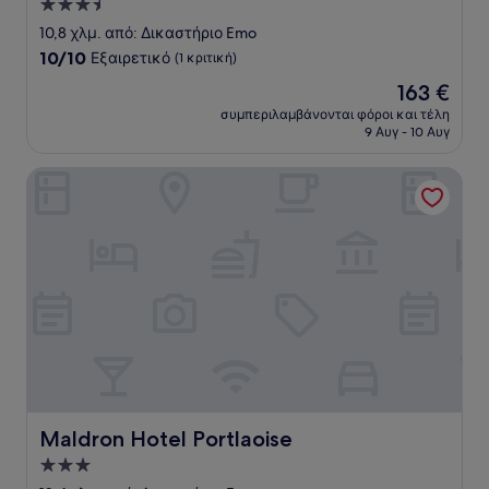
Κατάλυμα
με
10,8 χλμ. από: Δικαστήριο Emo
3.5
10.0
10/10
Εξαιρετικό
(1 κριτική)
αστέρια
στα
Η
163 €
10,
τιμή
Εξαιρετικό,
συμπεριλαμβάνονται φόροι και τέλη
είναι
9 Αυγ - 10 Αυγ
(1
163 €
κριτική)
Maldron Hotel Portlaoise
Maldron Hotel Portlaoise
Maldron Hotel Portlaoise
Κατάλυμα