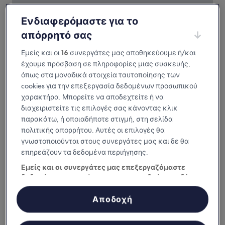
Ενδιαφερόμαστε για το
απόρρητό σας
Ivyleigh House
Ivyleigh House
Εμείς και οι
16
συνεργάτες μας αποθηκεύουμε ή/και
Κατάλυμα
έχουμε πρόσβαση σε πληροφορίες μιας συσκευής,
με
10,5 χλμ. από: Δικαστήριο Emo
όπως στα μοναδικά στοιχεία ταυτοποίησης των
5.0
9.6
9,6/10
Εξαιρετικό
(122 κριτικές)
αστέρια
cookies για την επεξεργασία δεδομένων προσωπικού
στα
Η
175 €
10,
χαρακτήρα. Μπορείτε να αποδεχτείτε ή να
τιμή
Εξαιρετικό,
συμπεριλαμβάνονται φόροι και τέλη
διαχειριστείτε τις επιλογές σας κάνοντας κλικ
είναι
10 Αυγ - 11 Αυγ
(122
παρακάτω, ή οποιαδήποτε στιγμή, στη σελίδα
175 €
κριτικές)
πολιτικής απορρήτου. Αυτές οι επιλογές θα
Midlands Park Hotel
γνωστοποιούνται στους συνεργάτες μας και δε θα
επηρεάζουν τα δεδομένα περιήγησης.
Εμείς και οι συνεργάτες μας επεξεργαζόμαστε
δεδομένα προκειμένου να παρασχεθούν τα εξής:
Χρήση επακριβών δεδομένων γεωεντοπισμού. Ακριβής σάρωση
χαρακτηριστικών συσκευής για αναγνώριση ταυτότητας.
Αποδοχή
Αποθήκευση ή/και πρόσβαση στα δεδομένα μιας συσκευής.
Εξατομικευμένη διαφήμιση και περιεχόμενο, μέτρηση διαφήμισης
και περιεχομένου, έρευνα κοινού και ανάπτυξη υπηρεσιών.