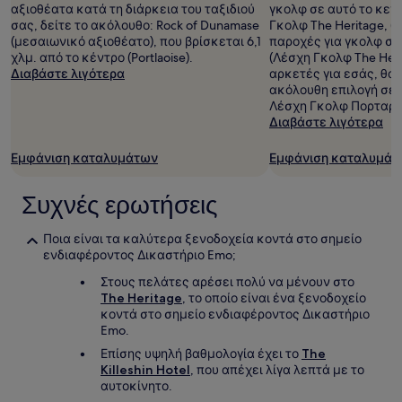
αξιοθέατα κατά τη διάρκεια του ταξιδιού
γκολφ σε αυτό το κεν
σας, δείτε το ακόλουθο: Rock of Dunamase
Γκολφ The Heritage, (Ki
(μεσαιωνικό αξιοθέατο), που βρίσκεται 6,1
παροχές για γκολφ σε
χλμ. από το κέντρο (Portlaoise).
(Λέσχη Γκολφ The Heri
Διαβάστε λιγότερα
αρκετές για εσάς, θα 
ακόλουθη επιλογή σε 
Λέσχη Γκολφ Πορταρλ
Διαβάστε λιγότερα
Εμφάνιση καταλυμάτων
Εμφάνιση καταλυμάτ
Συχνές ερωτήσεις
Ποια είναι τα καλύτερα ξενοδοχεία κοντά στο σημείο
ενδιαφέροντος Δικαστήριο Emo;
Στους πελάτες αρέσει πολύ να μένουν στο
The Heritage
, το οποίο είναι ένα ξενοδοχείο
κοντά στο σημείο ενδιαφέροντος Δικαστήριο
Emo.
Επίσης υψηλή βαθμολογία έχει το
The
Killeshin Hotel
, που απέχει λίγα λεπτά με το
αυτοκίνητο.