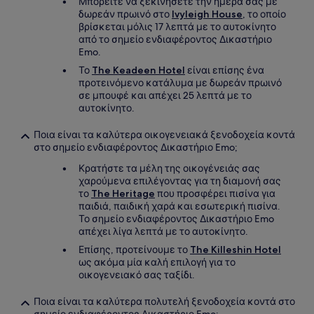
Μπορείτε να ξεκινήσετε την ημέρα σας με
δωρεάν πρωινό στο
Ivyleigh House
, το οποίο
βρίσκεται μόλις 17 λεπτά με το αυτοκίνητο
από το σημείο ενδιαφέροντος Δικαστήριο
Emo.
Το
The Keadeen Hotel
είναι επίσης ένα
προτεινόμενο κατάλυμα με δωρεάν πρωινό
σε μπουφέ και απέχει 25 λεπτά με το
αυτοκίνητο.
Ποια είναι τα καλύτερα οικογενειακά ξενοδοχεία κοντά
στο σημείο ενδιαφέροντος Δικαστήριο Emo;
Κρατήστε τα μέλη της οικογένειάς σας
χαρούμενα επιλέγοντας για τη διαμονή σας
το
The Heritage
που προσφέρει πισίνα για
παιδιά, παιδική χαρά και εσωτερική πισίνα.
Το σημείο ενδιαφέροντος Δικαστήριο Emo
απέχει λίγα λεπτά με το αυτοκίνητο.
Επίσης, προτείνουμε το
The Killeshin Hotel
ως ακόμα μία καλή επιλογή για το
οικογενειακό σας ταξίδι.
Ποια είναι τα καλύτερα πολυτελή ξενοδοχεία κοντά στο