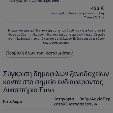
19,4 χλμ. από: Δικαστήριο Emo
3.5
Η
433 €
αστέρια
τιμή
συμπεριλαμβάνονται φόροι και τέλη
είναι
11 Αυγ - 12 Αυγ
433 €
Η
Η χαμηλότερη τιμή διανυκτέρευσης που βρέθηκε τις τελευταίες 24
ώρες με βάση τη διαμονή 1 διανυκτέρευσης για 2 ενήλικες. Οι τιμές
χαμηλότερη
και η διαθεσιμότητα υπόκεινται σε αλλαγές. Ενδέχεται να ισχύουν
τιμή
επιπρόσθετοι όροι.
διανυκτέρευσης
που
Προβολή όλων των καταλυμάτων
βρέθηκε
τις
τελευταίες
24
Σύγκριση δημοφιλών ξενοδοχείων
ώρες
με
κοντά στο σημείο ενδιαφέροντος
βάση
τη
Δικαστήριο Emo
διαμονή
1
διανυκτέρευσης
Κατηγορία
Βαθμολογία
Περι
Κατάλυμα
για
καταλύματος
πελατών
2
ενήλικες.