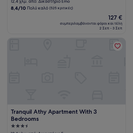
με
12,4 χλμ. από: Δικαστήριο Emo
3.0
8.4
8,4/10
Πολύ καλό
(525 κριτικές)
αστέρια
στα
Η
127 €
10,
τιμή
Πολύ
συμπεριλαμβάνονται φόροι και τέλη
είναι
2 Σεπ - 3 Σεπ
καλό,
127 €
(525
κριτικές)
Tranquil Athy Apartment With 3 Bedrooms
Tranquil Athy Apartment With 3 Bedrooms
Tranquil Athy Apartment With 3
Bedrooms
Κατάλυμα
με