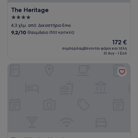
The Heritage
The Heritage
Κατάλυμα
με
4,3 χλμ. από: Δικαστήριο Emo
4.0
9.2
9,2/10
Θαυμάσιο
(502 κριτικές)
αστέρια
στα
Η
172 €
10,
τιμή
Θαυμάσιο,
συμπεριλαμβάνονται φόροι και τέλη
είναι
31 Αυγ - 1 Σεπ
(502
172 €
κριτικές)
The Killeshin Hotel