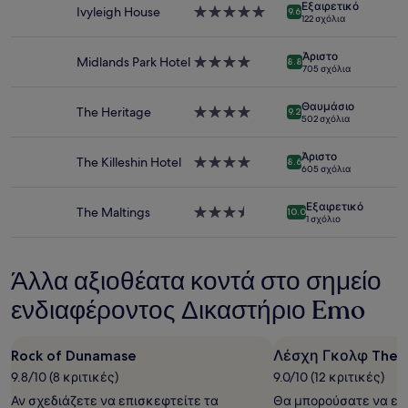
Εξαιρετικό
Ivyleigh House
Κατάλυμα
Οι
9.6
122 σχόλια
με
τιμές
5.0
και
Άριστο
αστέρια
Midlands Park Hotel
Κατάλυμα
η
8.8
705 σχόλια
με
διαθεσιμότητα
4.0
υπόκεινται
Θαυμάσιο
αστέρια
σε
The Heritage
Κατάλυμα
9.2
502 σχόλια
αλλαγές.
με
Ενδέχεται
4.0
Άριστο
να
αστέρια
The Killeshin Hotel
Κατάλυμα
8.6
605 σχόλια
ισχύουν
με
επιπρόσθετοι
4.0
Εξαιρετικό
όροι.
αστέρια
The Maltings
Κατάλυμα
10.0
1 σχόλιο
με
3.5
αστέρια
Άλλα αξιοθέατα κοντά στο σημείο
ενδιαφέροντος Δικαστήριο Emo
Rock of Dunamase
Λέσχη Γκολφ The H
9.8/10 (8 κριτικές)
9.0/10 (12 κριτικές)
Αν σχεδιάζετε να επισκεφτείτε τα
Θα μπορούσατε να εξα