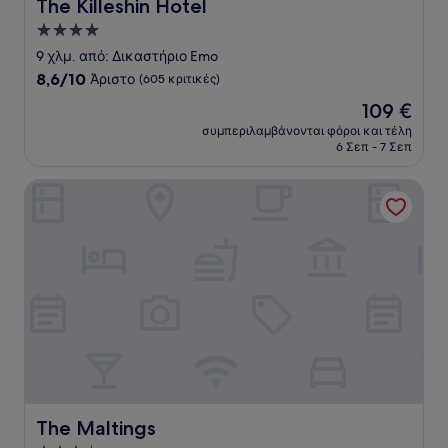
The Killeshin Hotel
The Killeshin Hotel
Κατάλυμα
με
9 χλμ. από: Δικαστήριο Emo
4.0
8.6
8,6/10
Άριστο
(605 κριτικές)
αστέρια
στα
Η
109 €
10,
τιμή
Άριστο,
συμπεριλαμβάνονται φόροι και τέλη
είναι
6 Σεπ - 7 Σεπ
(605
109 €
κριτικές)
The Maltings
The Maltings
The Maltings