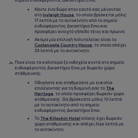
σημείο ενδιαφέροντος Δικαστήριο Emo;
Κάντε ένα δώρο στον εαυτό σας μένοντας
στο
Ivyleigh House
, το οποίο βρίσκεται μόλις
17 λεπτά με το αυτοκίνητο από το σημείο
ενδιαφέροντος Δικαστήριο Emo και
προσφέρει ανοιχτό γήπεδο τένις και πρωινό.
Ακόμα μία επιλογή πολυτελείας είναι το
Coolanowle Country House
, το οποίο απέχει
33 λεπτά με το αυτοκίνητο.
Ποια είναι τα καλύτερα ξενοδοχεία κοντά στο σημείο
ενδιαφέροντος Δικαστήριο Emo με δωρεάν χώρο
στάθμευσης;
Οδηγήστε και σταθμεύστε με ευκολία
επιλέγοντας για τη διαμονή σας το
The
Heritage
, το οποίο προσφέρει δωρεάν χώρο
στάθμευσης. Θα βρίσκεστε μόλις 10 λεπτά
με το αυτοκίνητο από το σημείο
ενδιαφέροντος Δικαστήριο Emo.
Το
The Killeshin Hotel
επίσης έχει δωρεάν
χώρο στάθμευσης και απέχει λίγα λεπτά με
το αυτοκίνητο.