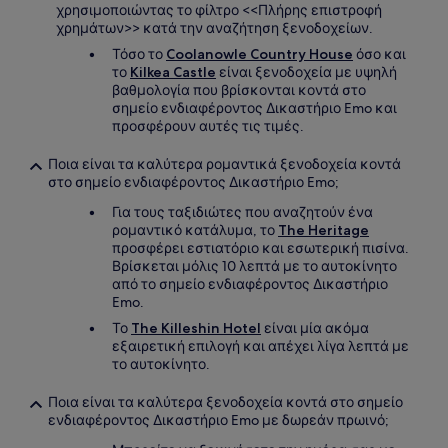
χρησιμοποιώντας το φίλτρο <<Πλήρης επιστροφή
χρημάτων>> κατά την αναζήτηση ξενοδοχείων.
Τόσο το
Coolanowle Country House
όσο και
το
Kilkea Castle
είναι ξενοδοχεία με υψηλή
βαθμολογία που βρίσκονται κοντά στο
σημείο ενδιαφέροντος Δικαστήριο Emo και
προσφέρουν αυτές τις τιμές.
Ποια είναι τα καλύτερα ρομαντικά ξενοδοχεία κοντά
στο σημείο ενδιαφέροντος Δικαστήριο Emo;
Για τους ταξιδιώτες που αναζητούν ένα
ρομαντικό κατάλυμα, το
The Heritage
προσφέρει εστιατόριο και εσωτερική πισίνα.
Βρίσκεται μόλις 10 λεπτά με το αυτοκίνητο
από το σημείο ενδιαφέροντος Δικαστήριο
Emo.
Το
The Killeshin Hotel
είναι μία ακόμα
εξαιρετική επιλογή και απέχει λίγα λεπτά με
το αυτοκίνητο.
Ποια είναι τα καλύτερα ξενοδοχεία κοντά στο σημείο
ενδιαφέροντος Δικαστήριο Emo με δωρεάν πρωινό;