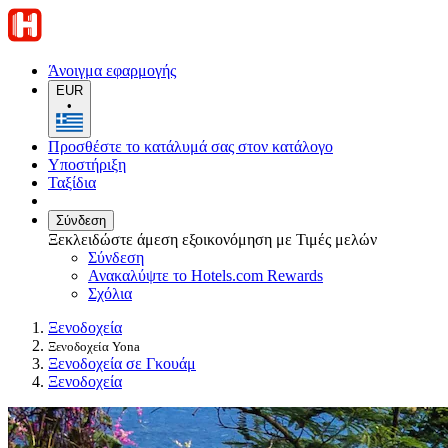
Άνοιγμα εφαρμογής
EUR
•
Προσθέστε το κατάλυμά σας στον κατάλογο
Υποστήριξη
Ταξίδια
Σύνδεση
Ξεκλειδώστε άμεση εξοικονόμηση με Τιμές μελών
Σύνδεση
Ανακαλύψτε το Hotels.com Rewards
Σχόλια
Ξενοδοχεία
Ξενοδοχεία Yona
Ξενοδοχεία σε Γκουάμ
Ξενοδοχεία