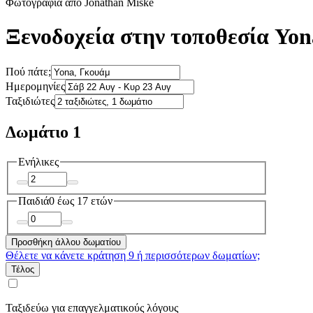
Φωτογραφία από Jonathan Miske
Ξενοδοχεία στην τοποθεσία Yon
Πού πάτε;
Ημερομηνίες
Ταξιδιώτες
Δωμάτιο 1
Ενήλικες
Παιδιά
0 έως 17 ετών
Προσθήκη άλλου δωματίου
Θέλετε να κάνετε κράτηση 9 ή περισσότερων δωματίων;
Τέλος
Ταξιδεύω για επαγγελματικούς λόγους