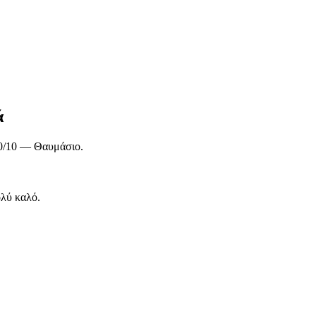
ά
,0/10 — Θαυμάσιο.
λύ καλό.