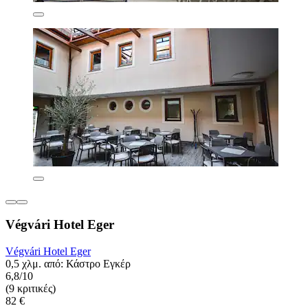
Végvári Hotel Eger
Végvári Hotel Eger
0,5 χλμ. από: Κάστρο Εγκέρ
6,8/10
(9 κριτικές)
82 €