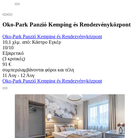
Oko-Park Panzió Kemping és Rendezvényközpont
Oko-Park Panzió Kemping és Rendezvényközpont
10,1 χλμ. από: Κάστρο Εγκέρ
10/10
Εξαιρετικό
(3 κριτικές)
91 €
συμπεριλαμβάνονται φόροι και τέλη
11 Αυγ - 12 Αυγ
Oko-Park Panzió Kemping és Rendezvényközpont