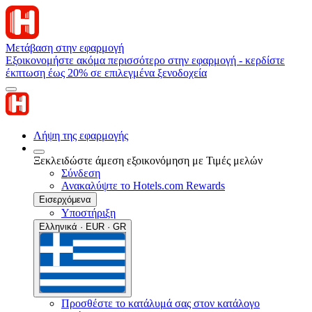
Μετάβαση στην εφαρμογή
Εξοικονομήστε ακόμα περισσότερο στην εφαρμογή - κερδίστε
έκπτωση έως 20% σε επιλεγμένα ξενοδοχεία
Λήψη της εφαρμογής
Ξεκλειδώστε άμεση εξοικονόμηση με Τιμές μελών
Σύνδεση
Ανακαλύψτε το Hotels.com Rewards
Εισερχόμενα
Υποστήριξη
Ελληνικά · EUR · GR
Προσθέστε το κατάλυμά σας στον κατάλογο