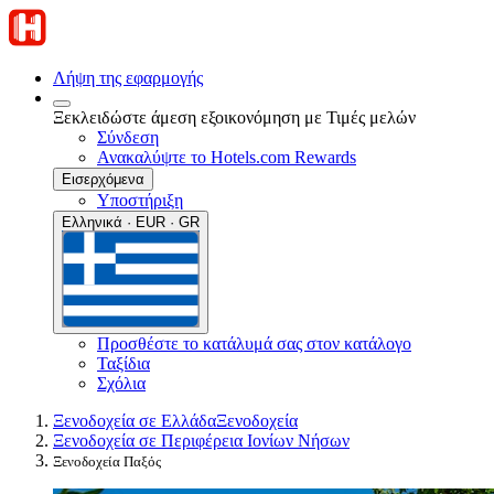
Λήψη της εφαρμογής
Ξεκλειδώστε άμεση εξοικονόμηση με Τιμές μελών
Σύνδεση
Ανακαλύψτε το Hotels.com Rewards
Εισερχόμενα
Υποστήριξη
Ελληνικά · EUR · GR
Προσθέστε το κατάλυμά σας στον κατάλογο
Ταξίδια
Σχόλια
Ξενοδοχεία σε Ελλάδα
Ξενοδοχεία
Ξενοδοχεία σε Περιφέρεια Ιονίων Νήσων
Ξενοδοχεία Παξός