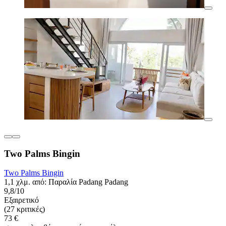
Two Palms Bingin
Two Palms Bingin
1,1 χλμ. από: Παραλία Padang Padang
9,8/10
Εξαιρετικό
(27 κριτικές)
73 €