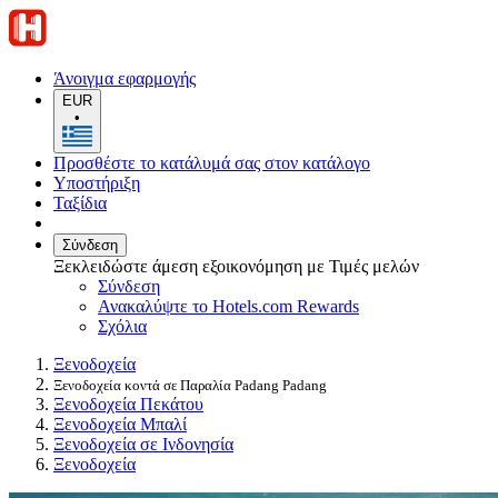
Άνοιγμα εφαρμογής
EUR
•
Προσθέστε το κατάλυμά σας στον κατάλογο
Υποστήριξη
Ταξίδια
Σύνδεση
Ξεκλειδώστε άμεση εξοικονόμηση με Τιμές μελών
Σύνδεση
Ανακαλύψτε το Hotels.com Rewards
Σχόλια
Ξενοδοχεία
Ξενοδοχεία κοντά σε Παραλία Padang Padang
Ξενοδοχεία Πεκάτου
Ξενοδοχεία Μπαλί
Ξενοδοχεία σε Ινδονησία
Ξενοδοχεία