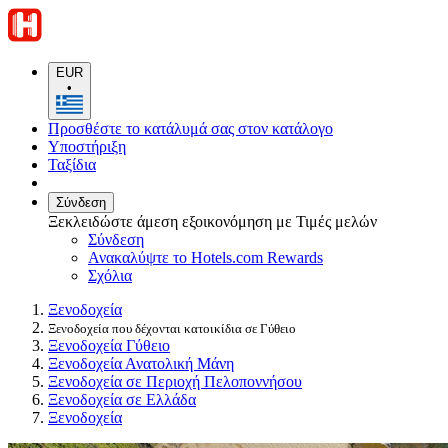
EUR
•
Προσθέστε το κατάλυμά σας στον κατάλογο
Υποστήριξη
Ταξίδια
Σύνδεση
Ξεκλειδώστε άμεση εξοικονόμηση με Τιμές μελών
Σύνδεση
Ανακαλύψτε το Hotels.com Rewards
Σχόλια
Ξενοδοχεία
Ξενοδοχεία που δέχονται κατοικίδια σε Γύθειο
Ξενοδοχεία Γύθειο
Ξενοδοχεία Ανατολική Μάνη
Ξενοδοχεία σε Περιοχή Πελοποννήσου
Ξενοδοχεία σε Ελλάδα
Ξενοδοχεία