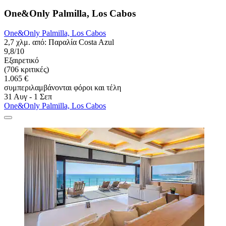
One&Only Palmilla, Los Cabos
One&Only Palmilla, Los Cabos
2,7 χλμ. από: Παραλία Costa Azul
9,8/10
Εξαιρετικό
(706 κριτικές)
1.065 €
συμπεριλαμβάνονται φόροι και τέλη
31 Αυγ - 1 Σεπ
One&Only Palmilla, Los Cabos