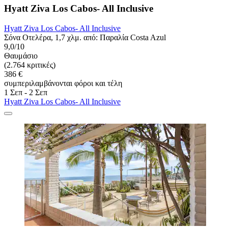
Hyatt Ziva Los Cabos- All Inclusive
Hyatt Ziva Los Cabos- All Inclusive
Σόνα Οτελέρα, 1,7 χλμ. από: Παραλία Costa Azul
9,0/10
Θαυμάσιο
(2.764 κριτικές)
386 €
συμπεριλαμβάνονται φόροι και τέλη
1 Σεπ - 2 Σεπ
Hyatt Ziva Los Cabos- All Inclusive