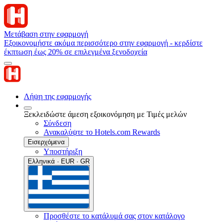
Μετάβαση στην εφαρμογή
Εξοικονομήστε ακόμα περισσότερο στην εφαρμογή - κερδίστε
έκπτωση έως 20% σε επιλεγμένα ξενοδοχεία
Λήψη της εφαρμογής
Ξεκλειδώστε άμεση εξοικονόμηση με Τιμές μελών
Σύνδεση
Ανακαλύψτε το Hotels.com Rewards
Εισερχόμενα
Υποστήριξη
Ελληνικά · EUR · GR
Προσθέστε το κατάλυμά σας στον κατάλογο