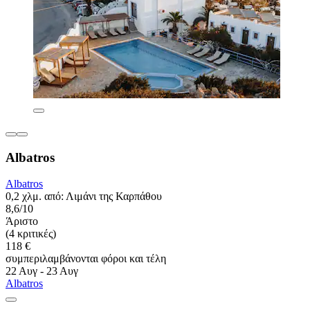
Albatros
Albatros
0,2 χλμ. από: Λιμάνι της Καρπάθου
8,6/10
Άριστο
(4 κριτικές)
118 €
συμπεριλαμβάνονται φόροι και τέλη
22 Αυγ - 23 Αυγ
Albatros