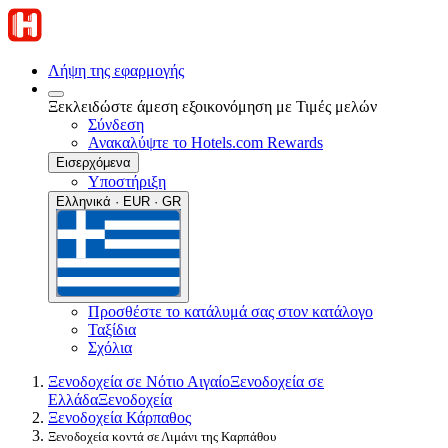
Λήψη της εφαρμογής
Ξεκλειδώστε άμεση εξοικονόμηση με Τιμές μελών
Σύνδεση
Ανακαλύψτε το Hotels.com Rewards
Εισερχόμενα
Υποστήριξη
Ελληνικά · EUR · GR
Προσθέστε το κατάλυμά σας στον κατάλογο
Ταξίδια
Σχόλια
Ξενοδοχεία σε Νότιο Αιγαίο
Ξενοδοχεία σε
Ελλάδα
Ξενοδοχεία
Ξενοδοχεία Κάρπαθος
Ξενοδοχεία κοντά σε Λιμάνι της Καρπάθου