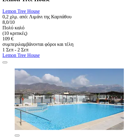
Lemon Tree House
0,2 χλμ. από: Λιμάνι της Καρπάθου
8,0/10
Πολύ καλό
(10 κριτικές)
109 €
συμπεριλαμβάνονται φόροι και τέλη
1 Σεπ - 2 Σεπ
Lemon Tree House