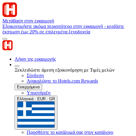
Μετάβαση στην εφαρμογή
Εξοικονομήστε ακόμα περισσότερο στην εφαρμογή - κερδίστε
έκπτωση έως 20% σε επιλεγμένα ξενοδοχεία
Λήψη της εφαρμογής
Ξεκλειδώστε άμεση εξοικονόμηση με Τιμές μελών
Σύνδεση
Ανακαλύψτε το Hotels.com Rewards
Εισερχόμενα
Υποστήριξη
Ελληνικά · EUR · GR
Προσθέστε το κατάλυμά σας στον κατάλογο