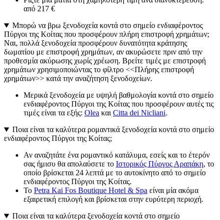
από 217 €
Μπορώ να βρω ξενοδοχεία κοντά στο σημείο ενδιαφέροντος
Πύργοι της Κοίτας που προσφέρουν πλήρη επιστροφή χρημάτων;
Ναι, πολλά ξενοδοχεία προσφέρουν δυνατότητα κράτησης
δωματίου με επιστροφή χρημάτων, αν ακυρώσετε πριν από την
προθεσμία ακύρωσης χωρίς χρέωση. Βρείτε τιμές με επιστροφή
χρημάτων χρησιμοποιώντας το φίλτρο <<Πλήρης επιστροφή
χρημάτων>> κατά την αναζήτηση ξενοδοχείων.
Μερικά ξενοδοχεία με υψηλή βαθμολογία κοντά στο σημείο
ενδιαφέροντος Πύργοι της Κοίτας που προσφέρουν αυτές τις
τιμές είναι τα εξής:
Olea
και
Citta dei Nicliani
.
Ποια είναι τα καλύτερα ρομαντικά ξενοδοχεία κοντά στο σημείο
ενδιαφέροντος Πύργοι της Κοίτας;
Αν αναζητάτε ένα ρομαντικό κατάλυμα, εσείς και το έτερόν
σας ήμισυ θα απολαύσετε το
Ιστορικός Πύργος Αραπάκη
, το
οποίο βρίσκεται 24 λεπτά με το αυτοκίνητο από το σημείο
ενδιαφέροντος Πύργοι της Κοίτας.
Το
Petra Kai Fos Boutique Hotel & Spa
είναι μία ακόμα
εξαιρετική επιλογή και βρίσκεται στην ευρύτερη περιοχή.
Ποια είναι τα καλύτερα ξενοδοχεία κοντά στο σημείο