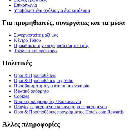
Επικοινωνία
Υποβάλετε ένα σχόλιο για ένα κατάλυμα
Για προμηθευτές, συνεργάτες και τα μέσα
Συνεργαστείτε μαζί μας
Κέντρο Τύπου
Προωθήστε την επιχείρησή σας με εμάς
Ταξιδιωτικοί πράκτορες
Πολιτικές
Όροι & Προϋποθέσεις
Όροι & Προϋποθέσεις της Vrbo
Προσβασιμότητα για άτομα με αναπηρία
Ιδιωτικό απόρρητο
Cookies
Νομικές πληροφορίες / Επικοινωνία
Οδηγίες περιεχομένου και αναφορά περιεχομένου
Όροι & Προϋποθέσεις προγράμματος Hotels.com Rewards
Άλλες πληροφορίες