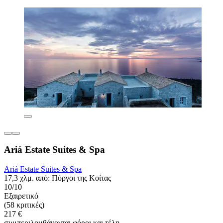
Ariá Estate Suites & Spa
Ariá Estate Suites & Spa
17,3 χλμ. από: Πύργοι της Κοίτας
10/10
Εξαιρετικό
(58 κριτικές)
217 €
συμπεριλαμβάνονται φόροι και τέλη