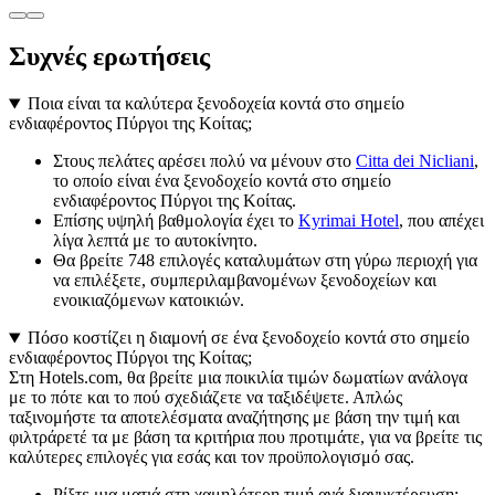
Συχνές ερωτήσεις
Ποια είναι τα καλύτερα ξενοδοχεία κοντά στο σημείο
ενδιαφέροντος Πύργοι της Κοίτας;
Στους πελάτες αρέσει πολύ να μένουν στο
Citta dei Nicliani
,
το οποίο είναι ένα ξενοδοχείο κοντά στο σημείο
ενδιαφέροντος Πύργοι της Κοίτας.
Επίσης υψηλή βαθμολογία έχει το
Kyrimai Hotel
, που απέχει
λίγα λεπτά με το αυτοκίνητο.
Θα βρείτε 748 επιλογές καταλυμάτων στη γύρω περιοχή για
να επιλέξετε, συμπεριλαμβανομένων ξενοδοχείων και
ενοικιαζόμενων κατοικιών.
Πόσο κοστίζει η διαμονή σε ένα ξενοδοχείο κοντά στο σημείο
ενδιαφέροντος Πύργοι της Κοίτας;
Στη Hotels.com, θα βρείτε μια ποικιλία τιμών δωματίων ανάλογα
με το πότε και το πού σχεδιάζετε να ταξιδέψετε. Απλώς
ταξινομήστε τα αποτελέσματα αναζήτησης με βάση την τιμή και
φιλτράρετέ τα με βάση τα κριτήρια που προτιμάτε, για να βρείτε τις
καλύτερες επιλογές για εσάς και τον προϋπολογισμό σας.
Ρίξτε μια ματιά στη χαμηλότερη τιμή ανά διανυκτέρευση: