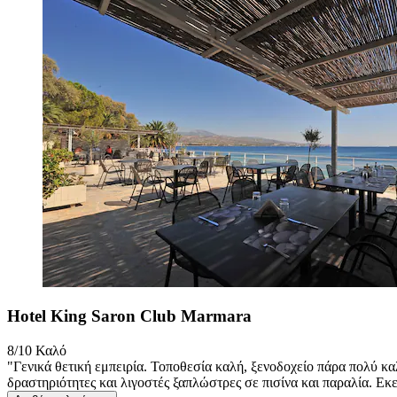
Hotel King Saron Club Marmara
8/10
Καλό
"Γενικά θετική εμπειρία. Τοποθεσία καλή, ξενοδοχείο πάρα πολύ 
δραστηριότητες και λιγοστές ξαπλώστρες σε πισίνα και παραλία. Εκε