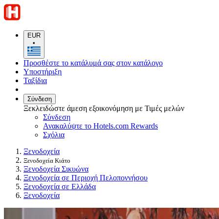
EUR
•
Προσθέστε το κατάλυμά σας στον κατάλογο
Υποστήριξη
Ταξίδια
Σύνδεση
Ξεκλειδώστε άμεση εξοικονόμηση με Τιμές μελών
Σύνδεση
Ανακαλύψτε το Hotels.com Rewards
Σχόλια
Ξενοδοχεία
Ξενοδοχεία Κιάτο
Ξενοδοχεία Σικυώνα
Ξενοδοχεία σε Περιοχή Πελοποννήσου
Ξενοδοχεία σε Ελλάδα
Ξενοδοχεία