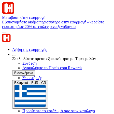
Μετάβαση στην εφαρμογή
Εξοικονομήστε ακόμα περισσότερο στην εφαρμογή - κερδίστε
έκπτωση έως 20% σε επιλεγμένα ξενοδοχεία
Λήψη της εφαρμογής
Ξεκλειδώστε άμεση εξοικονόμηση με Τιμές μελών
Σύνδεση
Ανακαλύψτε το Hotels.com Rewards
Εισερχόμενα
Υποστήριξη
Ελληνικά · EUR · GR
Προσθέστε το κατάλυμά σας στον κατάλογο