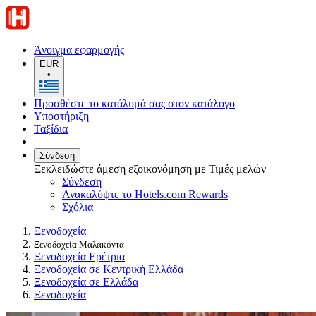
Άνοιγμα εφαρμογής
EUR
•
Προσθέστε το κατάλυμά σας στον κατάλογο
Υποστήριξη
Ταξίδια
Σύνδεση
Ξεκλειδώστε άμεση εξοικονόμηση με Τιμές μελών
Σύνδεση
Ανακαλύψτε το Hotels.com Rewards
Σχόλια
Ξενοδοχεία
Ξενοδοχεία Μαλακόντα
Ξενοδοχεία Ερέτρια
Ξενοδοχεία σε Κεντρική Ελλάδα
Ξενοδοχεία σε Ελλάδα
Ξενοδοχεία