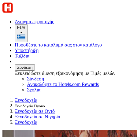
Άνοιγμα εφαρμογής
EUR
•
Προσθέστε το κατάλυμά σας στον κατάλογο
Υποστήριξη
Ταξίδια
Σύνδεση
Ξεκλειδώστε άμεση εξοικονόμηση με Τιμές μελών
Σύνδεση
Ανακαλύψτε το Hotels.com Rewards
Σχόλια
Ξενοδοχεία
Ξενοδοχεία Όγουο
Ξενοδοχεία σε Οντό
Ξενοδοχεία σε Νιγηρία
Ξενοδοχεία