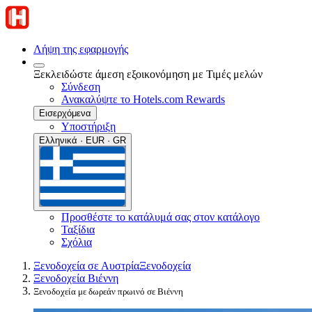
Λήψη της εφαρμογής
Ξεκλειδώστε άμεση εξοικονόμηση με Τιμές μελών
Σύνδεση
Ανακαλύψτε το Hotels.com Rewards
Εισερχόμενα
Υποστήριξη
Ελληνικά · EUR · GR
Προσθέστε το κατάλυμά σας στον κατάλογο
Ταξίδια
Σχόλια
Ξενοδοχεία σε Αυστρία
Ξενοδοχεία
Ξενοδοχεία Βιέννη
Ξενοδοχεία με δωρεάν πρωινό σε Βιέννη