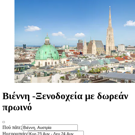
Βιέννη -Ξενοδοχεία με δωρεάν
πρωινό
Πού πάτε;
Ημερομηνίες