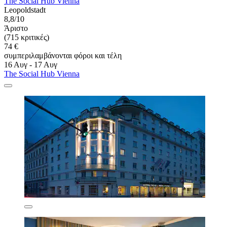
The Social Hub Vienna
Leopoldstadt
8,8/10
Άριστο
(715 κριτικές)
74 €
συμπεριλαμβάνονται φόροι και τέλη
16 Αυγ - 17 Αυγ
The Social Hub Vienna