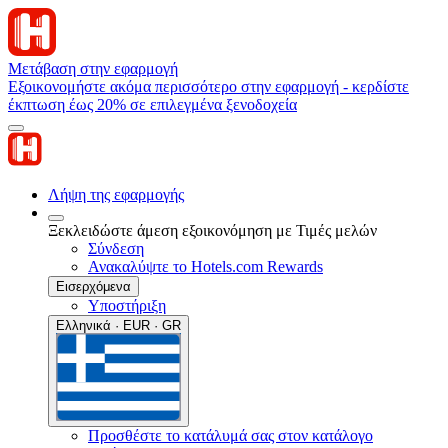
Μετάβαση στην εφαρμογή
Εξοικονομήστε ακόμα περισσότερο στην εφαρμογή - κερδίστε
έκπτωση έως 20% σε επιλεγμένα ξενοδοχεία
Λήψη της εφαρμογής
Ξεκλειδώστε άμεση εξοικονόμηση με Τιμές μελών
Σύνδεση
Ανακαλύψτε το Hotels.com Rewards
Εισερχόμενα
Υποστήριξη
Ελληνικά · EUR · GR
Προσθέστε το κατάλυμά σας στον κατάλογο