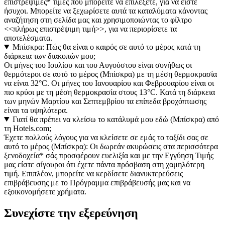
επιστρέψιμες* τιμές που μπορείτε να επιλέξετε, για να είστε
ήσυχοι. Μπορείτε να ξεχωρίσετε αυτά τα καταλύματα κάνοντας
αναζήτηση στη σελίδα μας και χρησιμοποιώντας το φίλτρο
<<πλήρως επιστρέψιμη τιμή>>, για να περιορίσετε τα
αποτελέσματα.
Μπίσκρα: Πώς θα είναι ο καιρός σε αυτό το μέρος κατά τη
διάρκεια των διακοπών μου;
Οι μήνες του Ιουλίου και του Αυγούστου είναι συνήθως οι
θερμότεροι σε αυτό το μέρος (Μπίσκρα) με τη μέση θερμοκρασία
να είναι 32°C. Οι μήνες του Ιανουαρίου και Φεβρουαρίου είναι οι
πιο κρύοι με τη μέση θερμοκρασία στους 13°C. Κατά τη διάρκεια
των μηνών Μαρτίου και Σεπτεμβρίου τα επίπεδα βροχόπτωσης
είναι τα υψηλότερα.
Γιατί θα πρέπει να κλείσω το κατάλυμά μου εδώ (Μπίσκρα) από
τη Hotels.com;
Έχετε πολλούς λόγους για να κλείσετε σε εμάς το ταξίδι σας σε
αυτό το μέρος (Μπίσκρα): Οι δωρεάν ακυρώσεις στα περισσότερα
ξενοδοχεία* σάς προσφέρουν ευελιξία και με την Εγγύηση Τιμής
μας είστε σίγουροι ότι έχετε πάντα πρόσβαση στη χαμηλότερη
τιμή. Επιπλέον, μπορείτε να κερδίσετε διανυκτερεύσεις
επιβράβευσης με το Πρόγραμμα επιβράβευσής μας και να
εξοικονομήσετε χρήματα.
Συνεχίστε την εξερεύνηση