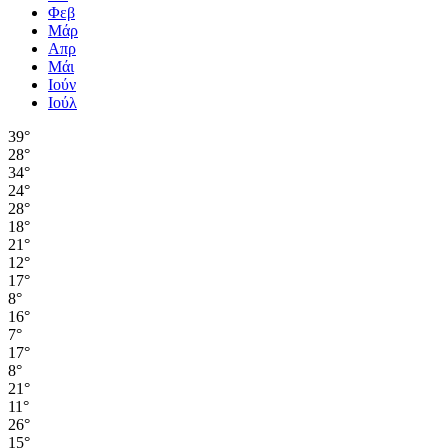
Φεβ
Μάρ
Απρ
Μάι
Ιούν
Ιούλ
39°
28°
34°
24°
28°
18°
21°
12°
17°
8°
16°
7°
17°
8°
21°
11°
26°
15°