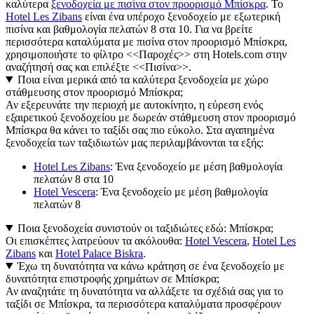
καλύτερα
ξενοδοχεία με πισίνα στον προορισμό Μπίσκρα
. Το
Hotel Les Zibans
είναι ένα υπέροχο ξενοδοχείο με εξωτερική
πισίνα και βαθμολογία πελατών 8 στα 10. Για να βρείτε
περισσότερα καταλύματα με πισίνα στον προορισμό Μπίσκρα,
χρησιμοποιήστε το φίλτρο <<Παροχές>> στη Hotels.com στην
αναζήτησή σας και επιλέξτε <<Πισίνα>>.
Ποια είναι μερικά από τα καλύτερα ξενοδοχεία με χώρο
στάθμευσης στον προορισμό Μπίσκρα;
Αν εξερευνάτε την περιοχή με αυτοκίνητο, η εύρεση ενός
εξαιρετικού ξενοδοχείου με δωρεάν στάθμευση στον προορισμό
Μπίσκρα θα κάνει το ταξίδι σας πιο εύκολο. Στα αγαπημένα
ξενοδοχεία των ταξιδιωτών μας περιλαμβάνονται τα εξής:
Hotel Les Zibans
: Ένα ξενοδοχείο με μέση βαθμολογία
πελατών 8 στα 10
Hotel Vescera
: Ένα ξενοδοχείο με μέση βαθμολογία
πελατών 8
Ποια ξενοδοχεία συνιστούν οι ταξιδιώτες εδώ: Μπίσκρα;
Οι επισκέπτες λατρεύουν τα ακόλουθα:
Hotel Vescera
,
Hotel Les
Zibans
και
Hotel Palace Biskra
.
Έχω τη δυνατότητα να κάνω κράτηση σε ένα ξενοδοχείο με
δυνατότητα επιστροφής χρημάτων σε Μπίσκρα;
Αν αναζητάτε τη δυνατότητα να αλλάξετε τα σχέδιά σας για το
ταξίδι σε Μπίσκρα, τα περισσότερα καταλύματα προσφέρουν