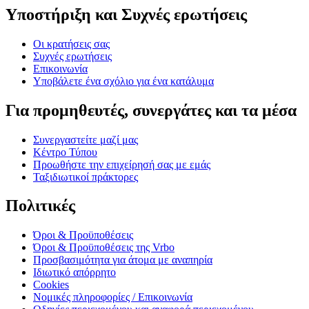
Υποστήριξη και Συχνές ερωτήσεις
Οι κρατήσεις σας
Συχνές ερωτήσεις
Επικοινωνία
Υποβάλετε ένα σχόλιο για ένα κατάλυμα
Για προμηθευτές, συνεργάτες και τα μέσα
Συνεργαστείτε μαζί μας
Κέντρο Τύπου
Προωθήστε την επιχείρησή σας με εμάς
Ταξιδιωτικοί πράκτορες
Πολιτικές
Όροι & Προϋποθέσεις
Όροι & Προϋποθέσεις της Vrbo
Προσβασιμότητα για άτομα με αναπηρία
Ιδιωτικό απόρρητο
Cookies
Νομικές πληροφορίες / Επικοινωνία