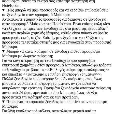
αφού εφαρμόσετε τα φίλτρα σας κατά την αναζήτηση στη
Hotels.com.
Πώς μπορώ να βρω προσφορές και να κερδίσω επιβραβεύσεις
σε ξενοδοχεία στον προορισμό Μπίσκρα;
Ανακαλύψτε εξαιρετικές προσφορές για διαμονές σε ξενοδοχεία
στον προορισμό Μπίσκρα στη Hotels.com. Είναι επίσης καλή ιδέα
να ελέγχετε τις τιμές των ξενοδοχείων στα μέσα της εβδομάδας ή
κατά την περίοδο χαμηλής ζήτησης, καθώς είναι πιθανό να βρείτε
προσφορές εκτός σεζόν. Επίσης, μην ξεχάσετε να ελέγξετε τις
προσφορές τελευταίας στιγμής μας για ξενοδοχεία στον προορισμό
Μπίσκρα.
Μπορώ να κάνω κράτηση σε ξενοδοχεία στον προορισμό
Μπίσκρα με δωρεάν ακύρωση;
Για να κάνετε κράτηση σε ένα ξενοδοχείο που προσφέρει
επιστροφή χρημάτων στον προορισμό Μπίσκρα, απλώς φιλτράρετε
τα ξενοδοχεία με βάση τις <<Επιλογές ακύρωσης καταλύματος>>
και επιλέξτε <<Κατάλυμα με πλήρη επιστροφή χρημάτων>>.
Πολλά ξενοδοχεία προσφέρουν δωρεάν ακύρωση, επομένως
μπορείτε να λάβετε επιστροφή χρημάτων, αν χρειαστεί να
ακυρώσετε την κράτηση. Ορισμένα ξενοδοχεία απαιτούν ακύρωση
πάνω από 24 ώρες πριν από το check-in, επομένως ελέγξτε
προσεκτικά την κράτησή σας εκ των προτέρων.
Ποια είναι τα κορυφαία ξενοδοχεία με πισίνα στον προορισμό
Μπίσκρα;
Για λίγη επιπλέον πολυτέλεια, ανακαλύψτε μερικά από τα