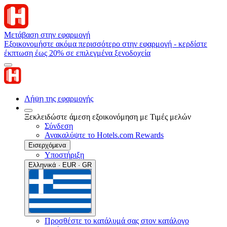
Μετάβαση στην εφαρμογή
Εξοικονομήστε ακόμα περισσότερο στην εφαρμογή - κερδίστε
έκπτωση έως 20% σε επιλεγμένα ξενοδοχεία
Λήψη της εφαρμογής
Ξεκλειδώστε άμεση εξοικονόμηση με Τιμές μελών
Σύνδεση
Ανακαλύψτε το Hotels.com Rewards
Εισερχόμενα
Υποστήριξη
Ελληνικά · EUR · GR
Προσθέστε το κατάλυμά σας στον κατάλογο