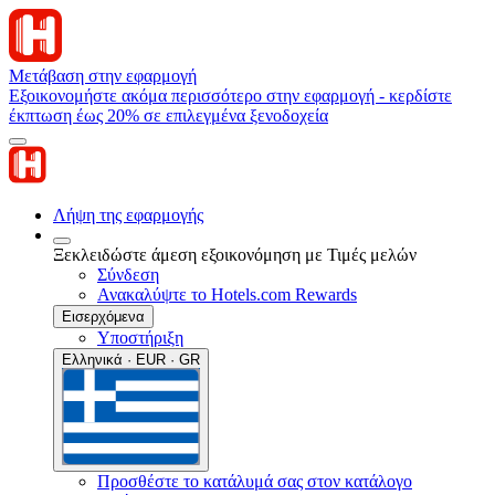
Μετάβαση στην εφαρμογή
Εξοικονομήστε ακόμα περισσότερο στην εφαρμογή - κερδίστε
έκπτωση έως 20% σε επιλεγμένα ξενοδοχεία
Λήψη της εφαρμογής
Ξεκλειδώστε άμεση εξοικονόμηση με Τιμές μελών
Σύνδεση
Ανακαλύψτε το Hotels.com Rewards
Εισερχόμενα
Υποστήριξη
Ελληνικά · EUR · GR
Προσθέστε το κατάλυμά σας στον κατάλογο