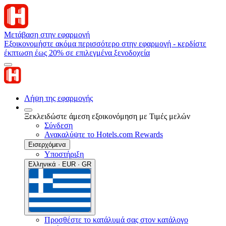
Μετάβαση στην εφαρμογή
Εξοικονομήστε ακόμα περισσότερο στην εφαρμογή - κερδίστε
έκπτωση έως 20% σε επιλεγμένα ξενοδοχεία
Λήψη της εφαρμογής
Ξεκλειδώστε άμεση εξοικονόμηση με Τιμές μελών
Σύνδεση
Ανακαλύψτε το Hotels.com Rewards
Εισερχόμενα
Υποστήριξη
Ελληνικά · EUR · GR
Προσθέστε το κατάλυμά σας στον κατάλογο