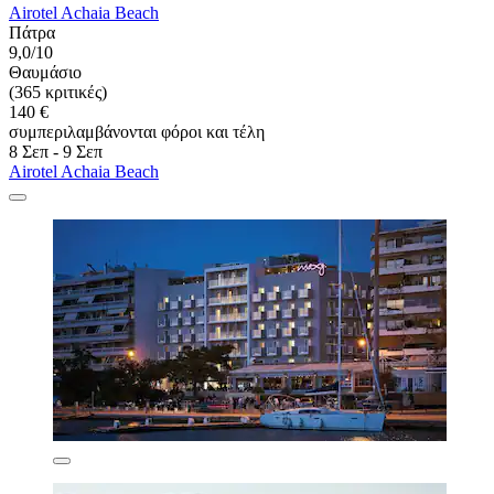
Airotel Achaia Beach
Πάτρα
9,0/10
Θαυμάσιο
(365 κριτικές)
140 €
συμπεριλαμβάνονται φόροι και τέλη
8 Σεπ - 9 Σεπ
Airotel Achaia Beach