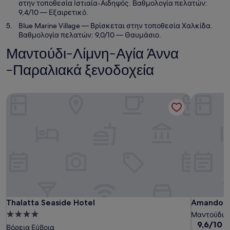
στην τοποθεσία Ιστιαία-Αιδηψός. Βαθμολογία πελατών:
9,4/10 — Εξαιρετικό.
Blue Marine Village
— Βρίσκεται στην τοποθεσία Χαλκίδα.
Βαθμολογία πελατών: 9,0/10 — Θαυμάσιο.
Μαντούδι-Λίμνη-Αγία Άννα
-Παραλιακά ξενοδοχεία
Thalatta Seaside Hotel
Amandola V
Thalatta Seaside Hotel
Amandola V
Thalatta Seaside Hotel
Amandola 
Κατάλυμα
Μαντούδι-Λ
9.6
9,6/10
Ε
με
Βόρεια Εύβοια