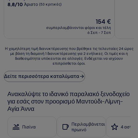
στα
4.0
8.8
8,8/10
Άριστο
(53 κριτικές)
10,
στα
αστέρια
Εξαιρετικ
10,
(17
Άριστο,
Η
154 €
κριτικές)
(53
τιμή
συμπεριλαμβάνονται φόροι και τέλη
κριτικές)
είναι
6 Σεπ - 7 Σεπ
154 €
Η
Η χαμηλότερη τιμή διανυκτέρευσης που βρέθηκε τις τελευταίες 24 ώρες
με βάση τη διαμονή 1 διανυκτέρευσης για 2 ενήλικες. Οι τιμές και η
χαμηλότερη
διαθεσιμότητα υπόκεινται σε αλλαγές. Ενδέχεται να ισχύουν
τιμή
επιπρόσθετοι όροι.
διανυκτέρευσης
που
Δείτε περισσότερα καταλύματα
βρέθηκε
τις
τελευταίες
Ανακαλύψτε το ιδανικό παραλιακό ξενοδοχείο
24
ώρες
για εσάς στον προορισμό Μαντούδι-Λίμνη-
με
Αγία Άννα
βάση
τη
διαμονή
Περιλαμβάνεται
1
Πισίνα
4 αστέρ
πρωινό
διανυκτέρευσης
για