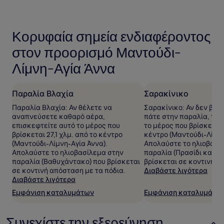
2
ενήλικες.
Οι
Κορυφαία σημεία ενδιαφέροντος
τιμές
και
στον προορισμό Μαντούδι-
η
διαθεσιμότητα
Λίμνη-Αγία Άννα
υπόκεινται
σε
αλλαγές.
Παραλία Βλαχία
Σαρακίνικο
Ενδέχεται
να
Παραλία Βλαχία: Αν θέλετε να
Σαρακίνικο: Αν δεν βλέ
ισχύουν
αναπνεύσετε καθαρό αέρα,
πάτε στην παραλία, ταξ
επιπρόσθετοι
επισκεφτείτε αυτό το μέρος που
το μέρος που βρίσκεται 
όροι.
βρίσκεται 27,1 χλμ. από το κέντρο
κέντρο (Μαντούδι-Λίμνη
(Μαντούδι-Λίμνη-Αγία Άννα).
Απολαύστε το ηλιοβασί
Απολαύστε το ηλιοβασίλεμα στην
παραλία (Πρασίδι και Αν
παραλία (Βαθυχάντακο) που βρίσκεται
βρίσκεται σε κοντινή α
σε κοντινή απόσταση με τα πόδια.
Διαβάστε λιγότερα
Διαβάστε λιγότερα
Εμφάνιση καταλυμάτων
Εμφάνιση καταλυμάτω
Συνεχίστε την εξερεύνηση