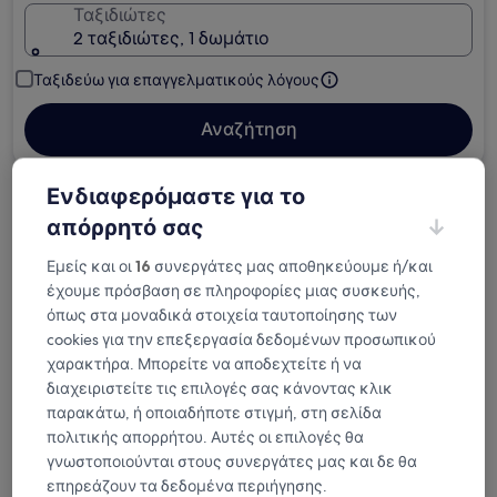
Ταξιδιώτες
2 ταξιδιώτες, 1 δωμάτιο
Ταξιδεύω για επαγγελματικούς λόγους
Αναζήτηση
Ενδιαφερόμαστε για το
Επιλογές δωρεάν ακύρωσης, εάν αλλάξουν
απόρρητό σας
τα σχέδια
Εμείς και οι
16
συνεργάτες μας αποθηκεύουμε ή/και
Κερδίστε επιβραβεύσεις για κάθε
έχουμε πρόσβαση σε πληροφορίες μιας συσκευής,
όπως στα μοναδικά στοιχεία ταυτοποίησης των
διανυκτέρευση που πραγματοποιείτε
cookies για την επεξεργασία δεδομένων προσωπικού
χαρακτήρα. Μπορείτε να αποδεχτείτε ή να
Εξοικονομήστε περισσότερα με τις Τιμές
διαχειριστείτε τις επιλογές σας κάνοντας κλικ
μελών
παρακάτω, ή οποιαδήποτε στιγμή, στη σελίδα
πολιτικής απορρήτου. Αυτές οι επιλογές θα
γνωστοποιούνται στους συνεργάτες μας και δε θα
Ελέγξτε τιμές για αυτές τις ημερομηνίες
επηρεάζουν τα δεδομένα περιήγησης.