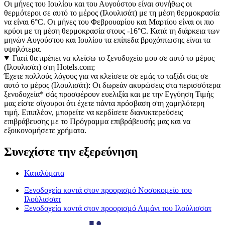
Οι μήνες του Ιουλίου και του Αυγούστου είναι συνήθως οι
θερμότεροι σε αυτό το μέρος (Ιλουλισάτ) με τη μέση θερμοκρασία
να είναι 6°C. Οι μήνες του Φεβρουαρίου και Μαρτίου είναι οι πιο
κρύοι με τη μέση θερμοκρασία στους -16°C. Κατά τη διάρκεια των
μηνών Αυγούστου και Ιουλίου τα επίπεδα βροχόπτωσης είναι τα
υψηλότερα.
Γιατί θα πρέπει να κλείσω το ξενοδοχείο μου σε αυτό το μέρος
(Ιλουλισάτ) στη Hotels.com;
Έχετε πολλούς λόγους για να κλείσετε σε εμάς το ταξίδι σας σε
αυτό το μέρος (Ιλουλισάτ): Οι δωρεάν ακυρώσεις στα περισσότερα
ξενοδοχεία* σάς προσφέρουν ευελιξία και με την Εγγύηση Τιμής
μας είστε σίγουροι ότι έχετε πάντα πρόσβαση στη χαμηλότερη
τιμή. Επιπλέον, μπορείτε να κερδίσετε διανυκτερεύσεις
επιβράβευσης με το Πρόγραμμα επιβράβευσής μας και να
εξοικονομήσετε χρήματα.
Συνεχίστε την εξερεύνηση
Καταλύματα
Ξενοδοχεία κοντά στον προορισμό Νοσοκομείο του
Ιλούλισσατ
Ξενοδοχεία κοντά στον προορισμό Λιμάνι του Ιλούλισσατ