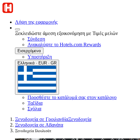
Λήψη της εφαρμογής
Ξεκλειδώστε άμεση εξοικονόμηση με Τιμές μελών
Σύνδεση
Ανακαλύψτε το Hotels.com Rewards
Εισερχόμενα
Υποστήριξη
Ελληνικά · EUR · GR
Προσθέστε το κατάλυμά σας στον κατάλογο
Ταξίδια
Σχόλια
Ξενοδοχεία σε Γροιλανδία
Ξενοδοχεία
Ξενοδοχεία σε Αβανάτα
Ξενοδοχεία Ιλουλισάτ