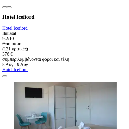
Hotel Icefiord
Hotel Icefiord
Ilulissat
9,2/10
Θαυμάσιο
(121 κριτικές)
376 €
συμπεριλαμβάνονται φόροι και τέλη
8 Αυγ - 9 Αυγ
Hotel Icefiord