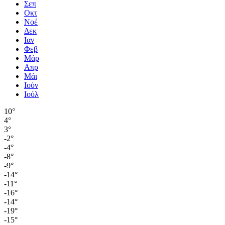
Σεπ
Οκτ
Νοέ
Δεκ
Ιαν
Φεβ
Μάρ
Απρ
Μάι
Ιούν
Ιούλ
10°
4°
3°
-2°
-4°
-8°
-9°
-14°
-11°
-16°
-14°
-19°
-15°