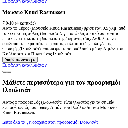
Εμφάνιση καταλυμάτων
Μουσείο Knud Rasmussen
7.0/10 (4 κριτικές)
Αυτό το μέρος (Μουσείο Knud Rasmussen) βρίσκεται 0,5 χλμ. από
το κέντρο της πόλης (Ιλουλισάτ), γι' αυτό σας προτείνουμε να το
επισκεφτείτε κατά τη διάρκεια της διαμονής σας. Αν θέλετε να
απολαύσετε περισσότερες από τις πολιτισμικές επιλογές της
περιοχής (Ιλουλισάτ), επισκεφτείτε τα ακόλουθα μέρη: Λιμάνι του
Ιλούλισσατ και Παγετώνας Ιλουλισάτ.
Διαβάστε λιγότερα
Εμφάνιση καταλυμάτων
Μάθετε περισσότερα για τον προορισμό:
Ιλουλισάτ
Αυτός ο προορισμός (Ιλουλισάτ) είναι γνωστός για τα σημεία
ενδιαφέροντός του, όπως: Λιμάνι του Ιλούλισσατ και Μουσείο
Knud Rasmussen.
Δείτε όλα τα ξενοδοχεία στον προορισμό: Ιλουλισάτ