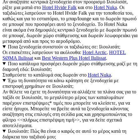
Αν αναζητάτε κεντρικά ξενοδοχεία στον προορισμό Ιλουλισάτ,
ρίξτε μια ματιά στο
Hotel Hvide Falk
και στο
Hotel Nuka
. Οι
ταξιδιώτες λατρεύουν το Hotel Hvide Falk για την τοποθεσία του,
καθώς και για το εστιατόριο, το μπαρ/lounge και το δωρεάν πρωινό
σε μπουφέ που προσφέρει αυτό το ξενοδοχείο. Το Hotel Nuka
είναι ακόμα ένα δημοφιλές κεντρικό ξενοδοχείο με δωρεάν πρωινό
σε μπουφέ, δωρεάν χώρο στάθμευσης και δωρεάν λεωφορειάκι για
μεταφορά από και προς το αεροδρόμιο.
Ποια ξενοδοχεία συνιστούν οι ταξιδιώτες σε: Ιλουλισάτ;
Οι επισκέπτες λατρεύουν τα ακόλουθα:
Hotel Arctic
,
HOTEL
SØMA Ilulissat
και
Best Western Plus Hotel Ilulissat
.
Ποιο κατάλυμα προσφέρει δωρεάν χώρο στάθμευσης μαζί με τη
διαμονή εδώ: Ιλουλισάτ;
Σταθμεύστε το κατάλυμά σας δωρεάν στο
Hotel Nuka
.
Έχω τη δυνατότητα να κάνω κράτηση σε ξενοδοχεία με
επιστροφή χρημάτων σε Ιλουλισάτ;
Αν θέλετε να έχετε τη δυνατότητα να αλλάξετε τα πλάνα σας για το
ταξίδι σε Ιλουλισάτ, το μεγαλύτερο μέρος των καταλυμάτων
παρέχουν επιστρέψιμες* τιμές που μπορείτε να κλείσετε, για να
είστε ήσυχοι. Μπορείτε να βρείτε αυτά τα ξενοδοχεία κάνοντας
αναζήτηση στις επιλογές στη σελίδα μας και χρησιμοποιώντας το
φίλτρο <<πλήρως επιστρέψιμη τιμή>>, για να δείτε σχετικά
αποτελέσματα.
Ιλουλισάτ: Πώς θα είναι ο καιρός σε αυτό το μέρος κατά τη
διάρκεια του ταξιδιού μου;