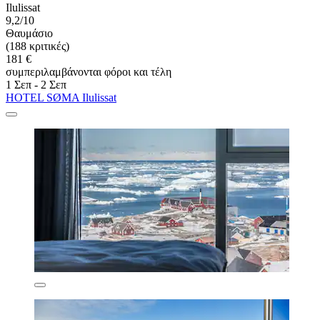
Ilulissat
9,2/10
Θαυμάσιο
(188 κριτικές)
181 €
συμπεριλαμβάνονται φόροι και τέλη
1 Σεπ - 2 Σεπ
HOTEL SØMA Ilulissat