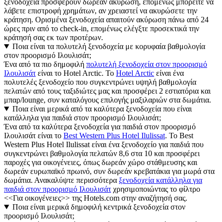
ξενοδοχεία προσφέρουν δωρεάν ακύρωση, επομένως μπορείτε να
λάβετε επιστροφή χρημάτων, αν χρειαστεί να ακυρώσετε την
κράτηση. Ορισμένα ξενοδοχεία απαιτούν ακύρωση πάνω από 24
ώρες πριν από το check-in, επομένως ελέγξτε προσεκτικά την
κράτησή σας εκ των προτέρων.
Ποια είναι τα πολυτελή ξενοδοχεία με κορυφαία βαθμολογία
στον προορισμό Ιλουλισάτ;
Ένα από τα πιο δημοφιλή
πολυτελή ξενοδοχεία στον προορισμό
Ιλουλισάτ
είναι το Hotel Arctic. Το
Hotel Arctic
είναι ένα
πολυτελές ξενοδοχείο που συγκεντρώνει υψηλή βαθμολογία
πελατών από τους ταξιδιώτες μας και προσφέρει 2 εστιατόρια και
μπαρ/lounge, συν καταλόγους επιλογής μαξιλαριών στα δωμάτια.
Ποια είναι μερικά από τα καλύτερα ξενοδοχεία που είναι
κατάλληλα για παιδιά στον προορισμό Ιλουλισάτ;
Ένα από τα καλύτερα ξενοδοχεία για παιδιά στον προορισμό
Ιλουλισάτ είναι το
Best Western Plus Hotel Ilulissat
. Το Best
Western Plus Hotel Ilulissat είναι ένα ξενοδοχείο για παιδιά που
συγκεντρώνει βαθμολογία πελατών 8,6 στα 10 και προσφέρει
παροχές για οικογένειες, όπως δωρεάν χώρο στάθμευσης και
δωρεάν ευρωπαϊκό πρωινό, συν δωρεάν κρεβατάκια για μωρά στα
δωμάτια. Ανακαλύψτε περισσότερα
ξενοδοχεία κατάλληλα για
παιδιά στον προορισμό Ιλουλισάτ
χρησιμοποιώντας το φίλτρο
<<Για οικογένειες>> της Hotels.com στην αναζήτησή σας.
Ποια είναι μερικά δημοφιλή κεντρικά ξενοδοχεία στον
προορισμό Ιλουλισάτ;