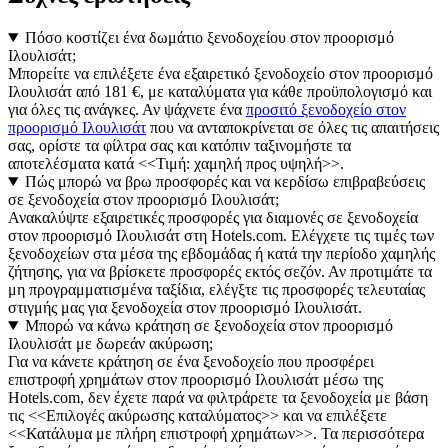
Πόσο κοστίζει ένα δωμάτιο ξενοδοχείου στον προορισμό
Ιλουλισάτ;
Μπορείτε να επιλέξετε ένα εξαιρετικό ξενοδοχείο στον προορισμό
Ιλουλισάτ από 181 €, με καταλύματα για κάθε προϋπολογισμό και
για όλες τις ανάγκες. Αν ψάχνετε ένα
προσιτό ξενοδοχείο στον
προορισμό Ιλουλισάτ
που να ανταποκρίνεται σε όλες τις απαιτήσεις
σας, ορίστε τα φίλτρα σας και κατόπιν ταξινομήστε τα
αποτελέσματα κατά <<Τιμή: χαμηλή προς υψηλή>>.
Πώς μπορώ να βρω προσφορές και να κερδίσω επιβραβεύσεις
σε ξενοδοχεία στον προορισμό Ιλουλισάτ;
Ανακαλύψτε εξαιρετικές προσφορές για διαμονές σε ξενοδοχεία
στον προορισμό Ιλουλισάτ στη Hotels.com. Ελέγχετε τις τιμές των
ξενοδοχείων στα μέσα της εβδομάδας ή κατά την περίοδο χαμηλής
ζήτησης, για να βρίσκετε προσφορές εκτός σεζόν. Αν προτιμάτε τα
μη προγραμματισμένα ταξίδια, ελέγξτε τις προσφορές τελευταίας
στιγμής μας για ξενοδοχεία στον προορισμό Ιλουλισάτ.
Μπορώ να κάνω κράτηση σε ξενοδοχεία στον προορισμό
Ιλουλισάτ με δωρεάν ακύρωση;
Για να κάνετε κράτηση σε ένα ξενοδοχείο που προσφέρει
επιστροφή χρημάτων στον προορισμό Ιλουλισάτ μέσω της
Hotels.com, δεν έχετε παρά να φιλτράρετε τα ξενοδοχεία με βάση
τις <<Επιλογές ακύρωσης καταλύματος>> και να επιλέξετε
<<Κατάλυμα με πλήρη επιστροφή χρημάτων>>. Τα περισσότερα