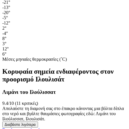
-21°
-13°
-20°
-5°
-12°
2°
-4°
8°
3°
12°
6°
Μέσες μηνιαίες θερμοκρασίες (˚C)
Κορυφαία σημεία ενδιαφέροντος στον
προορισμό Ιλουλισάτ
Λιμάνι του Ιλούλισσατ
9.4/10 (11 κριτικές)
Απολαύστε τη διαμονή σας στο έπακρο κάνοντας μια βόλτα δίπλα
στο νερό και βγάλτε θαυμάσιες φωτογραφίες εδώ: Λιμάνι του
Ιλούλισσατ, Ιλουλισάτ.
Διαβάστε λιγότερα