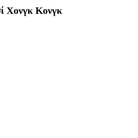
σί Χονγκ Κονγκ