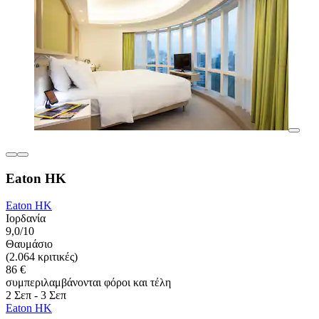
Eaton HK
Eaton HK
Ιορδανία
9,0/10
Θαυμάσιο
(2.064 κριτικές)
86 €
συμπεριλαμβάνονται φόροι και τέλη
2 Σεπ - 3 Σεπ
Eaton HK