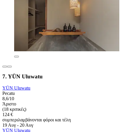
7. YŪN Uluwatu
YŪN Uluwatu
Pecatu
8,6/10
Άριστο
(18 κριτικές)
124 €
συμπεριλαμβάνονται φόροι και τέλη
19 Αυγ - 20 Αυγ
YŪN Uluwatu