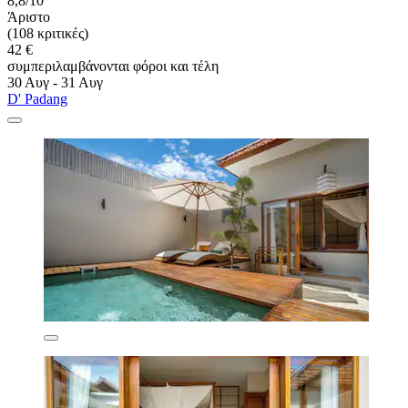
8,8/10
Άριστο
(108 κριτικές)
42 €
συμπεριλαμβάνονται φόροι και τέλη
30 Αυγ - 31 Αυγ
D' Padang