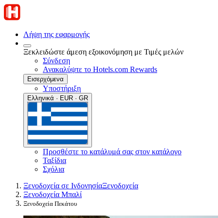
Λήψη της εφαρμογής
Ξεκλειδώστε άμεση εξοικονόμηση με Τιμές μελών
Σύνδεση
Ανακαλύψτε το Hotels.com Rewards
Εισερχόμενα
Υποστήριξη
Ελληνικά · EUR · GR
Προσθέστε το κατάλυμά σας στον κατάλογο
Ταξίδια
Σχόλια
Ξενοδοχεία σε Ινδονησία
Ξενοδοχεία
Ξενοδοχεία Μπαλί
Ξενοδοχεία Πεκάτου