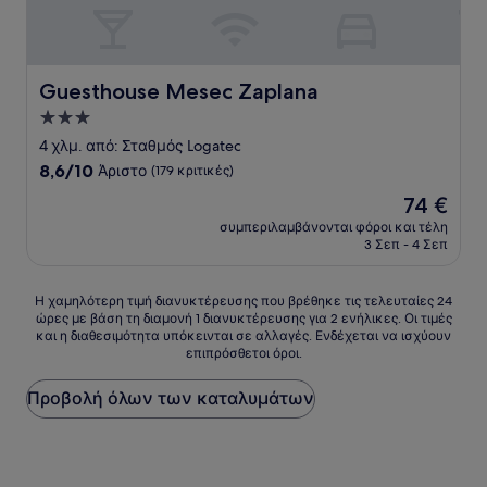
Guesthouse Mesec Zaplana
Guesthouse Mesec Zaplana
Κατάλυμα
με
4 χλμ. από: Σταθμός Logatec
3.0
8.6
8,6/10
Άριστο
(179 κριτικές)
αστέρια
στα
Η
74 €
10,
τιμή
Άριστο,
συμπεριλαμβάνονται φόροι και τέλη
είναι
3 Σεπ - 4 Σεπ
(179
74 €
κριτικές)
Η
Η χαμηλότερη τιμή διανυκτέρευσης που βρέθηκε τις τελευταίες 24
ώρες με βάση τη διαμονή 1 διανυκτέρευσης για 2 ενήλικες. Οι τιμές
χαμηλότερη
και η διαθεσιμότητα υπόκεινται σε αλλαγές. Ενδέχεται να ισχύουν
τιμή
επιπρόσθετοι όροι.
διανυκτέρευσης
που
Προβολή όλων των καταλυμάτων
βρέθηκε
τις
τελευταίες
24
ώρες