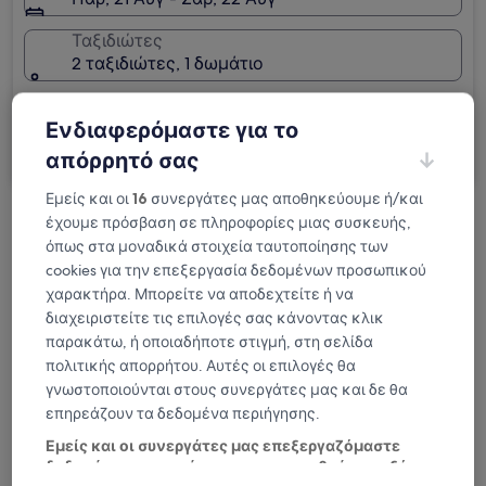
Ταξιδιώτες
2 ταξιδιώτες, 1 δωμάτιο
Ταξιδεύω για επαγγελματικούς λόγους
Ενδιαφερόμαστε για το
Αναζήτηση
απόρρητό σας
Εμείς και οι
16
συνεργάτες μας αποθηκεύουμε ή/και
έχουμε πρόσβαση σε πληροφορίες μιας συσκευής,
Επιλογές δωρεάν ακύρωσης, εάν αλλάξουν
όπως στα μοναδικά στοιχεία ταυτοποίησης των
τα σχέδια
cookies για την επεξεργασία δεδομένων προσωπικού
χαρακτήρα. Μπορείτε να αποδεχτείτε ή να
Κερδίστε επιβραβεύσεις για κάθε
διαχειριστείτε τις επιλογές σας κάνοντας κλικ
διανυκτέρευση που πραγματοποιείτε
παρακάτω, ή οποιαδήποτε στιγμή, στη σελίδα
πολιτικής απορρήτου. Αυτές οι επιλογές θα
Εξοικονομήστε περισσότερα με τις Τιμές
γνωστοποιούνται στους συνεργάτες μας και δε θα
επηρεάζουν τα δεδομένα περιήγησης.
μελών
Εμείς και οι συνεργάτες μας επεξεργαζόμαστε
δεδομένα προκειμένου να παρασχεθούν τα εξής: