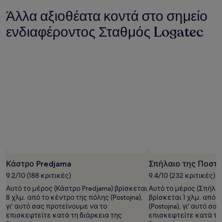
με
Άλλα αξιοθέατα κοντά στο σημείο
βάση
τη
ενδιαφέροντος Σταθμός Logatec
διαμονή
1
διανυκτέρευσης
για
2
ενήλικες.
Οι
τιμές
και
η
διαθεσιμότητα
υπόκεινται
σε
αλλαγές.
Ενδέχεται
Κάστρο Predjama
Σπήλαιο της Ποστ
να
ισχύουν
9.2/10 (188 κριτικές)
9.4/10 (232 κριτικές)
επιπρόσθετοι
Αυτό το μέρος (Κάστρο Predjama) βρίσκεται
Αυτό το μέρος (Σπήλαι
όροι.
8 χλμ. από το κέντρο της πόλης (Postojna),
βρίσκεται 1 χλμ. από 
γι' αυτό σας προτείνουμε να το
(Postojna), γι' αυτό σ
επισκεφτείτε κατά τη διάρκεια της
επισκεφτείτε κατά τη